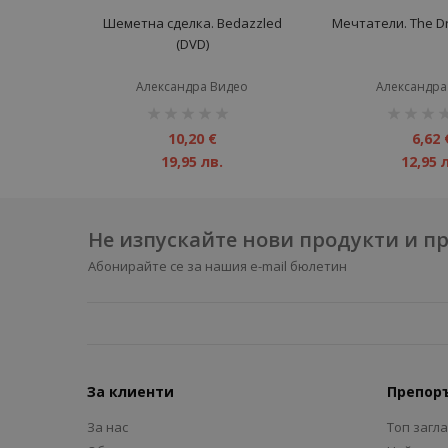
Шеметна сделка. Bedazzled
Мечтатели. The D
(DVD)
Александра Видео
Александра
рейтинг:
рейтинг:
1%
1%
10,20 €
6,62 
19,95 лв.
12,95 
Не изпускайте нови продукти и 
Абонирайте се за нашия e-mail бюлетин
За клиенти
Препор
За нас
Топ загл