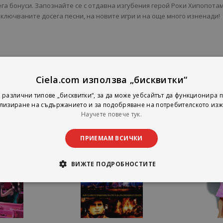
га бонуси. Запознайте се с отдавна изгубения герой Роки Хипопотам
включваните досега песни, на новите игри и на още много изненади!
Ciela.com използва „бисквитки“
 различни типове „бисквитки“, за да може уебсайтът да функционира п
лизиране на съдържанието и за подобряване на потребителското изж
Научете повече тук.
ПРИЕМАМ ВСИЧКИ
ВИЖТЕ ПОДРОБНОСТИТЕ