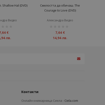
 Shallow Hal (DVD)
Смелостта да обичаш. The
Courage to Love (DVD)
андра Видео
Александра Видео
инг:
рейтинг:
1%
7,64 €
7,64 €
,94 лв.
14,94 лв.
Контакти
Онлайн книжарница Сиела -
Ciela.com