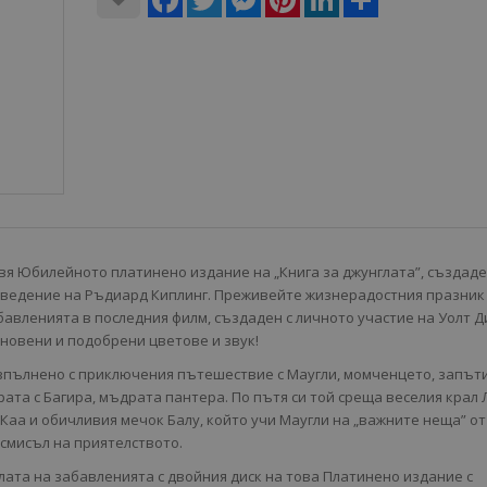
вя Юбилейното платинено издание на „Книга за джунглата”, създаде
зведение на Ръдиард Киплинг. Преживейте жизнерадостния празник
бавленията в последния филм, създаден с личното участие на Уолт Д
бновени и подобрени цветове и звук!
зпълнено с приключения пътешествие с Маугли, момченцето, запът
рата с Багира, мъдрата пантера. По пътя си той среща веселия крал 
Каа и обичливия мечок Балу, който учи Маугли на „важните неща” от
 смисъл на приятелството.
глата на забавленията с двойния диск на това Платинено издание с