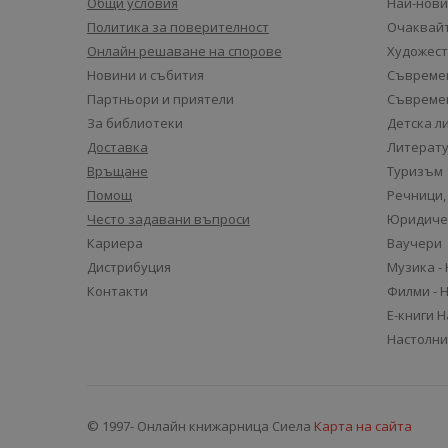
Общи условия
Най-нови
Политика за поверителност
Очаквайт
Онлайн решаване на спорове
Художест
Новини и събития
Съвремен
Партньори и приятели
Съвремен
За библиотеки
Детска л
Доставка
Литерату
Връщане
Туризъм
Помощ
Речници,
Често задавани въпроси
Юридиче
Кариера
Ваучери
Дистрибуция
Музика -
Контакти
Филми - 
Е-книги 
Настолни
© 1997- Онлайн книжарница Сиела
Карта на сайта