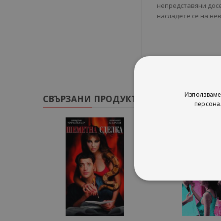
непредставяни досе
насладете се на не
Използваме
СВЪРЗАНИ ПРОДУКТИ
персона