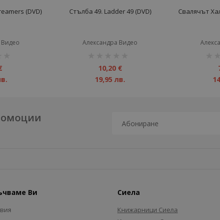
reamers (DVD)
Стълба 49. Ladder 49 (DVD)
Свалячът Хал.
 Видео
Александра Видео
Алекс
рейтинг:
рейт
1%
1%
€
10,20 €
лв.
19,95 лв.
14
промоции
ъчваме Ви
Сиела
авия
Книжарници Сиела