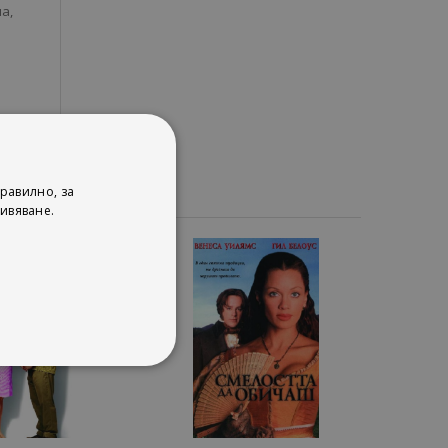
а,
равилно, за
ивяване.