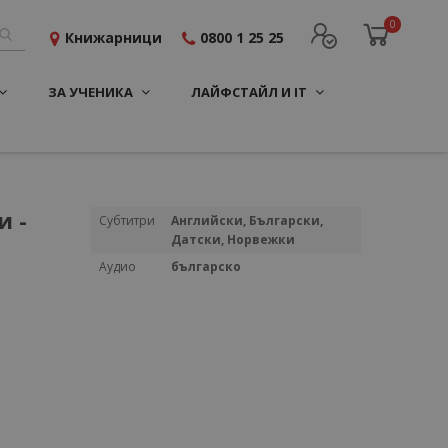
0
Книжарници
0800 1 25 25
ЗА УЧЕНИКА
ЛАЙФСТАЙЛ И IT
и -
Повече
Субтитри
Английски, Български,
информация
Датски, Норвежки
Аудио
българско