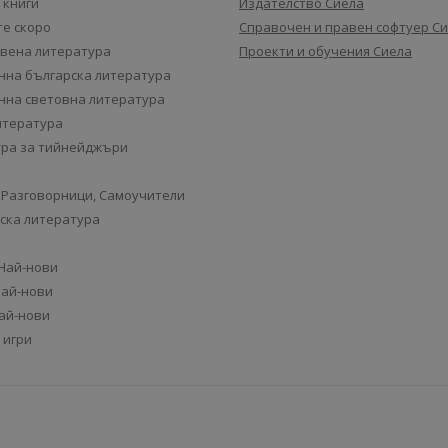
 книги
Издателство Сиела
е скоро
Справочен и правен софтуер С
вена литература
Проекти и обучения Сиела
на българска литература
на световна литература
итература
ра за тийнейджъри
 Разговорници, Самоучители
ска литература
 Най-нови
Най-нови
Най-нови
 игри