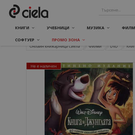
КНИГИ
УЧЕБНИЦИ
МУЗИКА
ФИЛМ
СОФТУЕР
ПРОМО ЗОНА
Онлайн книжарница Сиела
Филми
DVD
Книг
Не е наличен