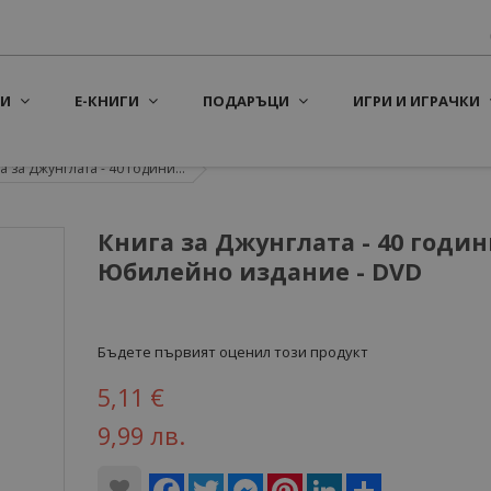
И
Е-КНИГИ
ПОДАРЪЦИ
ИГРИ И ИГРАЧКИ
а за Джунглата - 40 години...
Книга за Джунглата - 40 годин
Юбилейно издание - DVD
Бъдете първият оценил този продукт
5,11 €
9,99 лв.
Facebook
Twitter
Messenger
Pinterest
LinkedIn
Share