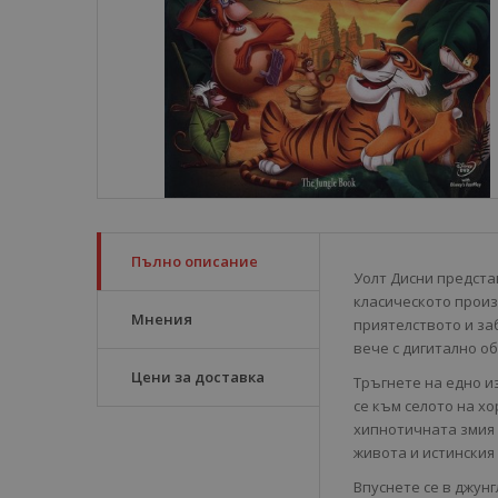
Пълно описание
Уолт Дисни предста
класическото прои
Мнения
приятелството и за
вече с дигитално о
Цени за доставка
Тръгнете на едно и
се към селото на хо
хипнотичната змия 
живота и истинския
Впуснете се в джун