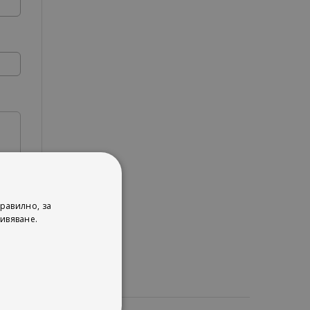
равилно, за
ивяване.