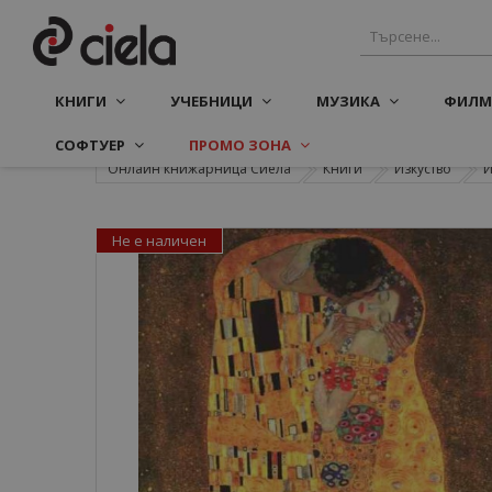
КНИГИ
УЧЕБНИЦИ
МУЗИКА
ФИЛМ
СОФТУЕР
ПРОМО ЗОНА
Онлайн книжарница Сиела
Книги
Изкуство
И
Не е наличен