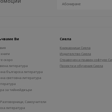
промоции
ъчваме Ви
Сиела
авия
Книжарници Сиела
 книги
Издателство Сиела
е скоро
Справочен и правен софтуер С
вена литература
Проекти и обучения Сиела
на българска литература
на световна литература
итература
ра за тийнейджъри
 Разговорници, Самоучители
ска литература