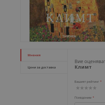
Мнения
Вие оценява
Климт
Цени за доставка
Вашият рейтинг
1
2
3
4
5
Псевдоним
звезда
звезди
звезди
звезди
звезди