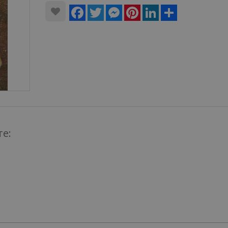
Facebook
Twitter
Messenger
Pinterest
LinkedIn
Share
те: