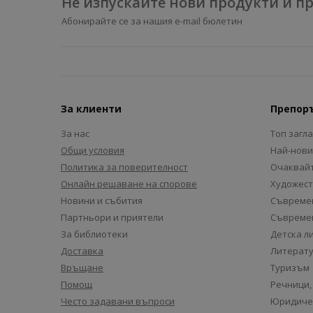
Не изпускайте нови продукти и 
Абонирайте се за нашия e-mail бюлетин
За клиенти
Препор
За нас
Топ загл
Общи условия
Най-нови
Политика за поверителност
Очаквайт
Онлайн решаване на спорове
Художест
Новини и събития
Съвремен
Партньори и приятели
Съвремен
За библиотеки
Детска л
Доставка
Литерату
Връщане
Туризъм
Помощ
Речници,
Често задавани въпроси
Юридиче