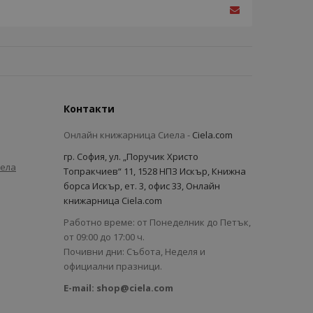
Контакти
Онлайн книжарница Сиела -
Ciela.com
гр. София, ул. „Поручик Христо
иела
Топракчиев“ 11, 1528 НПЗ Искър, Книжна
борса Искър, ет. 3, офис 33, Онлайн
книжарница Ciela.com
Работно време: от Понеделник до Петък,
от 09:00 до 17:00 ч.
Почивни дни: Събота, Неделя и
официални празници.
E-mail:
shop@ciela.com