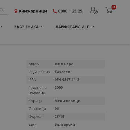
0
Книжарници
0800 1 25 25
ЗА УЧЕНИКА
ЛАЙФСТАЙЛ И IT
Повече
Автор
Жил Нере
информация
Издателство
Taschen
ISBN
954-9817-11-3
Година на
2000
издаване
Корица
Меки корици
Страници
96
Формат
23/19
Език
Български