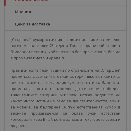
Мнения
Цени за доставка
„Стършел“, хумористичният седмичник с име на жилещо
насекомо, навърши 75 години. Това го прави най-старият
български вестник, който излиза без прекъсване, без да
е променял името и нрава си.
През всичките тези години по страниците на „Стършел“
преминаха десетки и стотици автори, някои от които са
вече класици на българския хумор и сатира. Даже във
времената, когато не можеше да се пише свободно,
талантливите сатирици успяваха между редовете да
кажат много истини не само за действителността, ами и
за човека, за българина. А пък естественият хумор в
техните произведения се оказа онзи естествен
консервант /без Е-та/, който запазва текстовете свежи и
до днес.