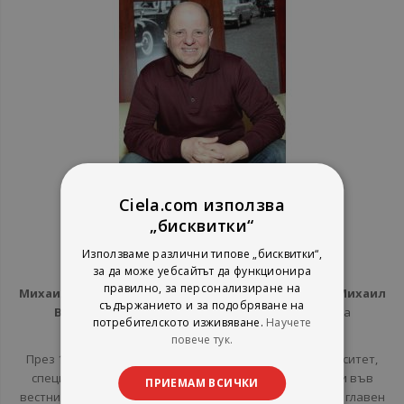
Ciela.com използва
За Автора
„бисквитки“
Използваме различни типове „бисквитки“,
Михаил Вешим
-
за да може уебсайтът да функционира
правилно, за персонализиране на
Михаил Георгиев Мишев
, известен с псевдонима си
Михаил
съдържанието и за подобряване на
Вешим
, е български
писател
и
сценарист
. Син е на
потребителското изживяване.
Научете
писателя
Георги Мишев
.
повече тук.
През 1982 година Вешим завършва Софийския университет,
специалност журналистика. От същата година работи във
ПРИЕМАМ ВСИЧКИ
вестник „Стършел“, където от 2003 година заема поста главен