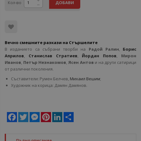
Кол-во
ДОБАВИ
Вечно смешните
разкази на
Стършелите
В изданието са събрани творби на
Радой Ралин
,
Борис
Априлов
,
Станислав Стратиев
,
Йордан Попов
,
Мирон
Иванов
,
Петър Незнакомов
,
Ясен Антов
и на други сатирици
от различни поколения.
Съставители: Румен Белчев,
Михаил Вешим
;
Художник на корица: Дамян Дамянов.
Facebook
Twitter
Messenger
Pinterest
LinkedIn
Share
Пълно описание