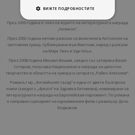
редактор.
ВИЖТЕ ПОДРОБНОСТИТЕ
Автор е на стотици разкази и фейлетони.
През 2009 година е член на журито на литературната награда
„Хеликон“.
През 2002 година негови разкази са включени в Антология на
световния хумор, публикувана във Виетнам, наред с разкази
на Марк Твен и Уди Алън.
През 2008 година Михаил Вешим, заедно със сатирика Васил
Сотиров, получава Националната награда за цялостно
творчество в областта на хумора и сатирата „Райко Алексиев“.
Романът му
„Английският съсед“
е една от двете български
книги (заедно с
„Арката“
на Здравка Евтимова), номинирани за
литературната награда на Европейския парламент. По романа
е направен сценарият на едноименния филм с режисьор Дочо
Боджаков.