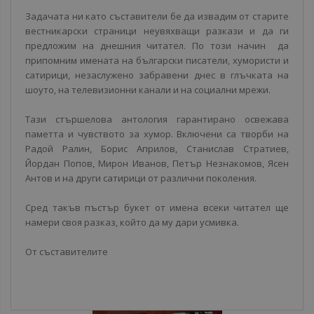
Задачата ни като съставители бе да извадим от старите
вестникарски страници неувяхващи разкази и да ги
предложим на днешния читател. По този начин да
припомним имената на български писатели, хумористи и
сатирици, незаслужено забравени днес в глъчката на
шоуто, на телевизионни канали и на социални мрежи.
Тази стършелова антология гарантирано освежава
паметта и чувството за хумор. Включени са творби на
Радой Ралин, Борис Априлов, Станислав Стратиев,
Йордан Попов, Мирон Иванов, Петър Незнакомов, Ясен
Антов и на други сатирици от различни поколения.
Сред такъв пъстър букет от имена всеки читател ще
намери своя разказ, който да му дари усмивка.
От съставителите