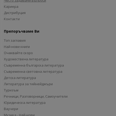
Често задавани въпроси
Кариера
Дистрибуция
Контакти
Препоръчваме Ви
Топ заглавия
Най-нови книги
Очаквайте скоро
Художествена литература
Съвременна българска литература
Съвременна световна литература
Детска литература
Литература за тийнейджъри
Туризъм
Речници, Разговорници, Самоучители
Юридическа литература
Ваучери
Музика - Най-нови