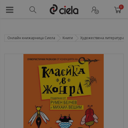
0
Онлайн книжарница Сиела
Книги
Художествена литература