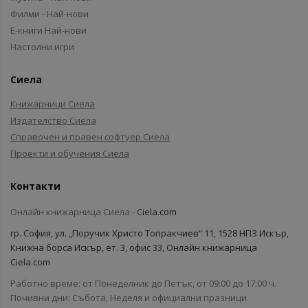
Филми - Най-нови
Е-книги Най-нови
Настолни игри
Сиела
Книжарници Сиела
Издателство Сиела
Справочен и правен софтуер Сиела
Проекти и обучения Сиела
Контакти
Онлайн книжарница Сиела -
Ciela.com
гр. София, ул. „Поручик Христо Топракчиев“ 11, 1528 НПЗ Искър,
Книжна борса Искър, ет. 3, офис 33, Онлайн книжарница
Ciela.com
Работно време: от Понеделник до Петък, от 09:00 до 17:00 ч.
Почивни дни: Събота, Неделя и официални празници.