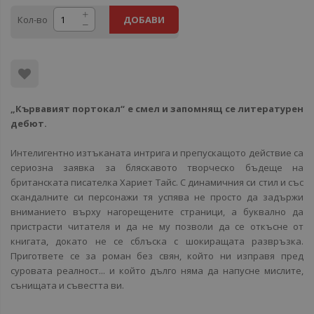
Кол-во
ДОБАВИ
„Кървавият портокал“ е смел и запомнящ се литературен
дебют.
Интелигентно изтъканата интрига и препускащото действие са
сериозна заявка за бляскавото творческо бъдеще на
британската писателка Хариет Тайс. С динамичния си стил и със
скандалните си персонажи тя успява не просто да задържи
вниманието върху нагорещените страници, а буквално да
пристрасти читателя и да не му позволи да се откъсне от
книгата, докато не се сблъска с шокиращата развръзка.
Пригответе се за роман без свян, който ни изправя пред
суровата реалност... и който дълго няма да напусне мислите,
сънищата и съвестта ви.