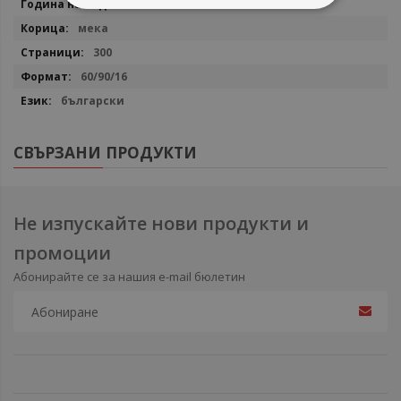
2020
мека
300
60/90/16
български
СВЪРЗАНИ ПРОДУКТИ
Не изпускайте нови продукти и
промоции
Абонирайте се за нашия e-mail бюлетин