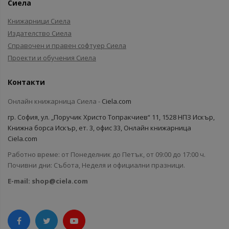
Сиела
Книжарници Сиела
Издателство Сиела
Справочен и правен софтуер Сиела
Проекти и обучения Сиела
Контакти
Онлайн книжарница Сиела -
Ciela.com
гр. София, ул. „Поручик Христо Топракчиев“ 11, 1528 НПЗ Искър,
Книжна борса Искър, ет. 3, офис 33, Онлайн книжарница
Ciela.com
Работно време: от Понеделник до Петък, от 09:00 до 17:00 ч.
Почивни дни: Събота, Неделя и официални празници.
E-mail:
shop@ciela.com