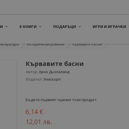
И
Е-КНИГИ
ПОДАРЪЦИ
ИГРИ И ИГРАЧКИ
литература
Исторически романи
Кървавите басни
Кървавите басни
Автор:
Арно Дьолаланд
Издател:
Унискорп
Бъдете първият оценил този продукт
6,14 €
12,01 лв.