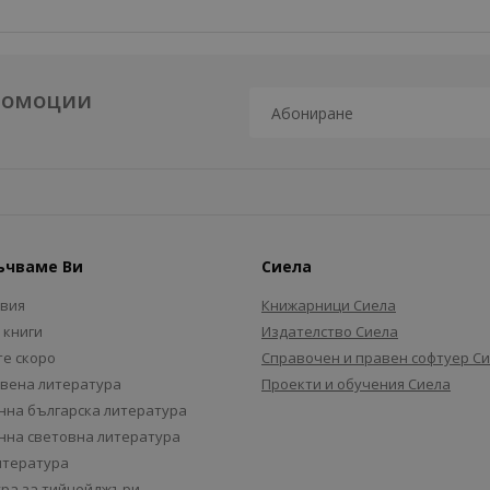
промоции
ъчваме Ви
Сиела
авия
Книжарници Сиела
 книги
Издателство Сиела
е скоро
Справочен и правен софтуер С
вена литература
Проекти и обучения Сиела
на българска литература
на световна литература
итература
ра за тийнейджъри