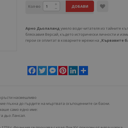
Кол-во
ДОБАВИ
Арно Дьолаланд
умело води читателя из тайните къ
бляскавия Версай, където исторически личности и изм
герои се оплитат в коварните мрежи на „
Кървавите б
Facebook
Twitter
Messenger
Pinterest
LinkedIn
Share
екръсти насмешливо
ние пъхна до гърдите на мъртвата скъпоценните си басни.
маше само едно име:
а дьо Лансал.
 1774 г. Франция се прощава с крал Луи ХV, покосен от едра шарка.