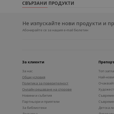
СВЪРЗАНИ ПРОДУКТИ
Не изпускайте нови продукти и 
Абонирайте се за нашия e-mail бюлетин
За клиенти
Препор
За нас
Топ загл
Общи условия
Най-нови
Политика за поверителност
Очаквайт
Онлайн решаване на спорове
Художест
Новини и събития
Съвремен
Партньори и приятели
Съвремен
За библиотеки
Детска л
Доставка
Литерату