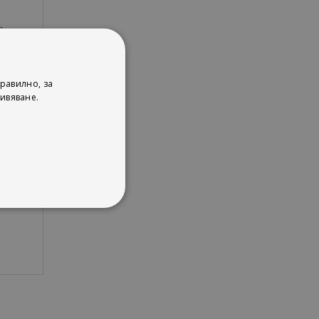
а
равилно, за
ивяване.
о и