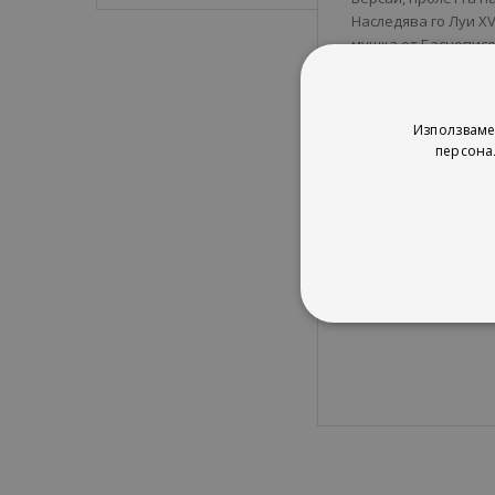
Наследява го Луи Х
мушка от Баснописе
басните на Лафонте
поверено на Пиетро
Използваме
С „Кървавите басн
персона
Перес-Реверте.
-
Elle
В „
Кървавите бас
на Умберто Еко, на 
-
Livres Hebdo