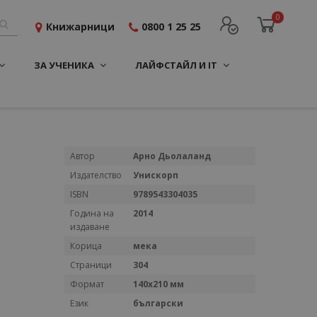
0
Книжарници
0800 1 25 25
ЗА УЧЕНИКА
ЛАЙФСТАЙЛ И IT
Повече
Автор
Арно Дьолаланд
информация
Издателство
Унискорп
ISBN
9789543304035
Година на
2014
издаване
Корица
мека
Страници
304
Формат
140x210 мм
Език
български