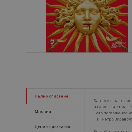
Пълно описание
Баснописеца се пр
и сякаш със съжале
Мнения
Като посвещение и
На Пиетро Вираволт
Цени за доставка
Версай, пролетта на