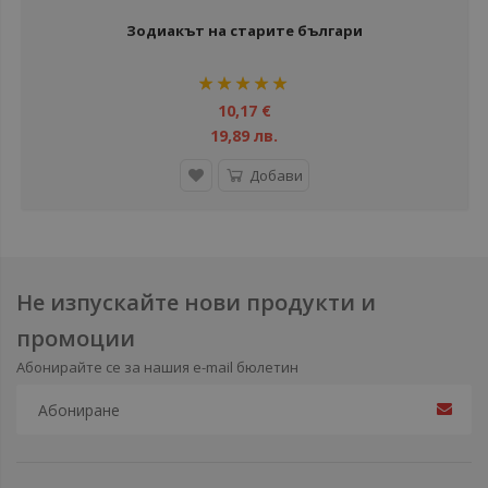
Зодиакът на старите българи
рейтинг:
100
100
% of
10,17 €
19,89 лв.
Добави
Не изпускайте нови продукти и
промоции
Абонирайте се за нашия e-mail бюлетин