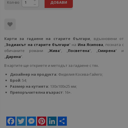
Кол-во
ДОБАВИ
Карти за гадаене на старите българи
, вдъхновени от
„
Зодиакът на старите българи
“ на
Ина Ясипова
, позната с
обичаните романи „
Жива
“, „
Посветена
“, „
Смирена
“ и
„
Дарена
“.
В картите ще откриете и методът за гадаене с тях.
Дизайнер на продукта:
Фиделия Косева-Гайего;
Брой
: 54;
Размер на кутията:
130x100x25 мм;
Препоръчителна възраст
: 16+.
Facebook
Twitter
Messenger
Pinterest
LinkedIn
Share