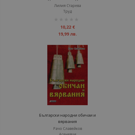
Лилия Старева
Труд
рейтинг:
1%
10,22 €
19,99 лв.
Български народни обичаи и
вярвания
Рачо Славейков
Асеневци