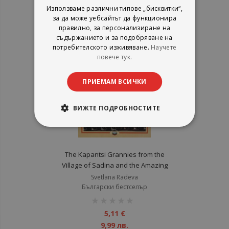
1%
5,11 €
Използваме различни типове „бисквитки“,
9,99 лв.
за да може уебсайтът да функционира
правилно, за персонализиране на
съдържанието и за подобряване на
потребителското изживяване.
Научете
повече тук.
ПРИЕМАМ ВСИЧКИ
ВИЖТЕ ПОДРОБНОСТИТЕ
The Kapantsi Grannies from the
Village of Sadina and the Amazing
Kapantsi Embroidery
Svetlana Radeva
Български бестселър
рейтинг:
1%
5,11 €
9,99 лв.