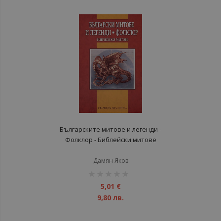
Българските митове и легенди -
Фолклор - Библейски митове
Дамян Яков
рейтинг:
1%
5,01 €
9,80 лв.