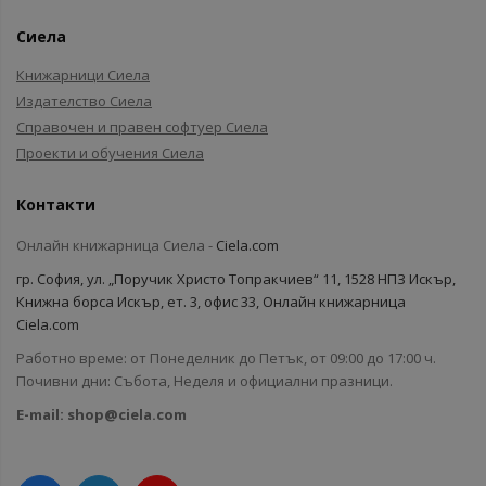
Сиела
Книжарници Сиела
Издателство Сиела
Справочен и правен софтуер Сиела
Проекти и обучения Сиела
Контакти
Онлайн книжарница Сиела -
Ciela.com
гр. София, ул. „Поручик Христо Топракчиев“ 11, 1528 НПЗ Искър,
Книжна борса Искър, ет. 3, офис 33, Онлайн книжарница
Ciela.com
Работно време: от Понеделник до Петък, от 09:00 до 17:00 ч.
Почивни дни: Събота, Неделя и официални празници.
E-mail:
shop@ciela.com