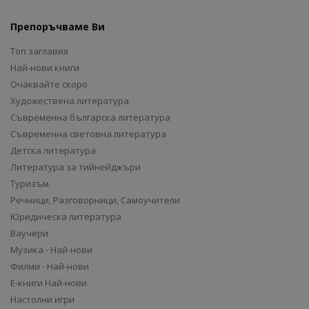
Препоръчваме Ви
Топ заглавия
Най-нови книги
Очаквайте скоро
Художествена литература
Съвременна българска литература
Съвременна световна литература
Детска литература
Литература за тийнейджъри
Туризъм
Речници, Разговорници, Самоучители
Юридическа литература
Ваучери
Музика - Най-нови
Филми - Най-нови
Е-книги Най-нови
Настолни игри