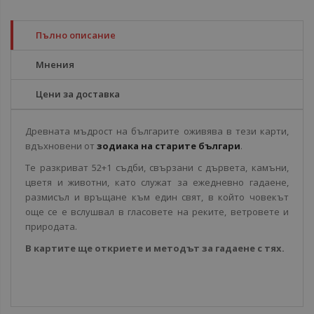
Пълно описание
Мнения
Цени за доставка
Древната мъдрост на българите оживява в тези карти,
вдъхновени от
зодиака на старите българи
.
Те разкриват 52+1 съдби, свързани с дървета, камъни,
цветя и животни, като служат за ежедневно гадаене,
размисъл и връщане към един свят, в който човекът
още се е вслушвал в гласовете на реките, ветровете и
природата.
В картите ще откриете и методът за гадаене с тях.