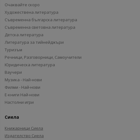
Очаквайте скоро
Художествена литература
Съвременна българска литература
Съвременна световна литература
Детска литература
Литература за тийнейджъри
Туризъм
Речници, Разговорници, Самоучители
Юридическа литература
Ваучери
Музика - Най-нови
Филми - Най-нови
Е-книги Най-нови
Настолни игри
Сиела
Книжарници Сиела
Издателство Сиела