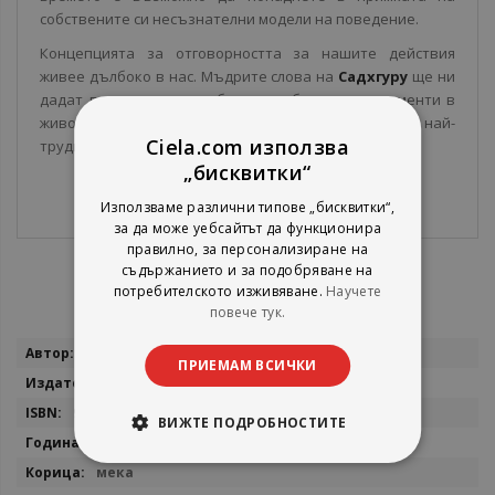
собствените си несъзнателни модели на поведение.
Концепцията за отговорността за нашите действия
живее дълбоко в нас. Мъдрите слова на
Садхгуру
ще ни
дадат възможност да облекчим обърканите моменти в
живота ни и да потърсим радост и просветление в най-
Ciela.com използва
трудните ситуации.
„бисквитки“
Използваме различни типове „бисквитки“,
за да може уебсайтът да функционира
правилно, за персонализиране на
съдържанието и за подобряване на
потребителското изживяване.
Научете
повече тук.
Повече
Садхгуру
ПРИЕМАМ ВСИЧКИ
информация
Бард
9786190301196
ВИЖТЕ ПОДРОБНОСТИТЕ
2022
мека