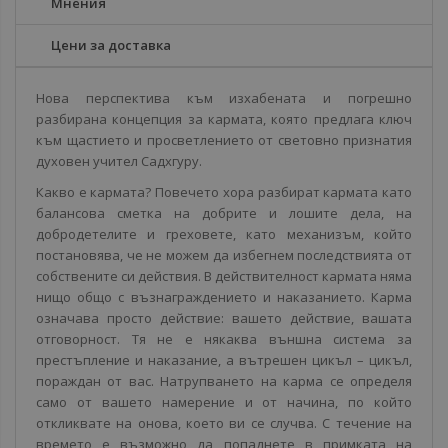
Мнения
Цени за доставка
Нова перспектива към изхабената и погрешно
разбирана концепция за кармата, която предлага ключ
към щастието и просветлението от световно признатия
духовен учител Садхгуру.
Какво е кармата? Повечето хора разбират кармата като
балансова сметка на добрите и лошите дела, на
добродетелите и греховете, като механизъм, който
постановява, че не можем да избегнем последствията от
собствените си действия. В действителност кармата няма
нищо общо с възнаграждението и наказанието. Карма
означава просто действие: вашето действие, вашата
отговорност. Тя не е някаква външна система за
престъпление и наказание, а вътрешен цикъл – цикъл,
пораждан от вас. Натрупването на карма се определя
само от вашето намерение и от начина, по който
откликвате на онова, което ви се случва. С течение на
времето е възможно да попаднете в примката на