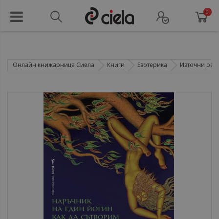
0
Онлайн книжарница Сиела
Книги
Езотерика
Източни рел