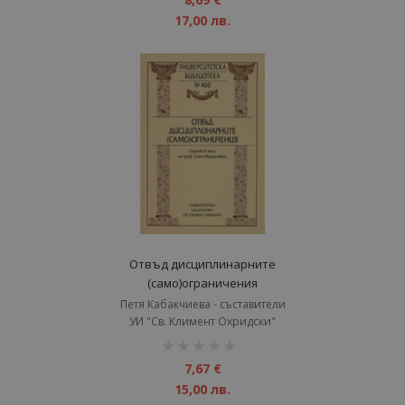
17,00 лв.
Отвъд дисциплинарните
(само)ограничения
Петя Кабакчиева - съставители
УИ "Св. Климент Охридски"
рейтинг:
1%
7,67 €
15,00 лв.