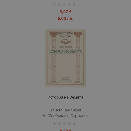
рейтинг:
1%
3,07 €
6,00 лв.
История на Земята
Христо Пампирев
УИ "Св. Климент Охридски"
рейтинг:
1%
8,69 €