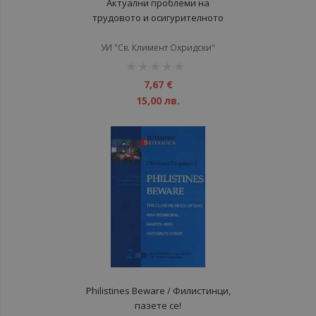
Актуални проблеми на
трудовото и осигурителното
право Т.1
УИ "Св. Климент Охридски"
рейтинг:
1%
7,67 €
15,00 лв.
Philistines Beware / Филистинци,
пазете се!