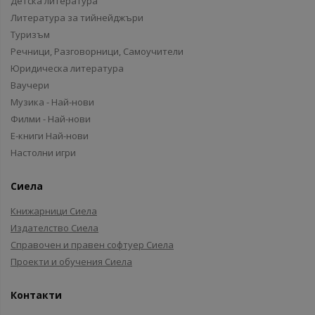
Детска литература
Литература за тийнейджъри
Туризъм
Речници, Разговорници, Самоучители
Юридическа литература
Ваучери
Музика - Най-нови
Филми - Най-нови
Е-книги Най-нови
Настолни игри
Сиела
Книжарници Сиела
Издателство Сиела
Справочен и правен софтуер Сиела
Проекти и обучения Сиела
Контакти