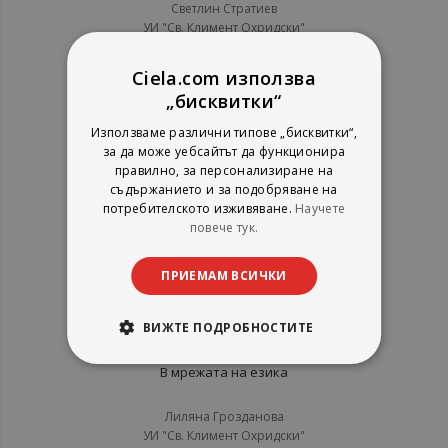
Светлин Стратиев
УИ "Св. Климент Охридски"
рейтинг:
Ciela.com използва
1%
5,11 €
„бисквитки“
9,99 лв.
Използваме различни типове „бисквитки“,
за да може уебсайтът да функционира
правилно, за персонализиране на
съдържанието и за подобряване на
потребителското изживяване.
Научете
повече тук.
ПРИЕМАМ ВСИЧКИ
ВИЖТЕ ПОДРОБНОСТИТЕ
В мрежата на езика
Лиляна Грозданова
УИ "Св. Климент Охридски"