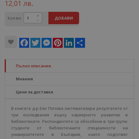
12,01 лв.
Кол-во
ДОБАВИ
Facebook
Twitter
Messenger
Pinterest
LinkedIn
Share
Пълно описание
Мнения
Цени за доставка
В книгата д-р Ели Попова систематизира резултатите от
три изследвания върху кариерното развитие в
библиотеките. Респондентите са обособени в три групи:
студенти от библиотечните специалности на
университетите в България, които подготвят