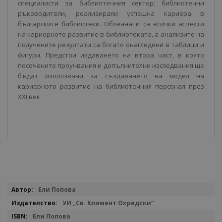
специалисти за библиотечния сектор; библиотечни
ръководители, реализирали успешна кариера в
българските библиотеки. Обхванати са всички аспекти
на кариерното развитие в библиотеката, а анализите на
получените резултати са богато онагледени в таблици и
фигури. Предстои издаването на втора част, в която
посочените проучвания и допълнителни изследвания ще
бъдат използвани за създаването на модел на
кариерното развитие на библиотечния персонал през
XXI век.
Повече
Ели Попова
информация
УИ „Св. Климент Охридски“
Ели Попова