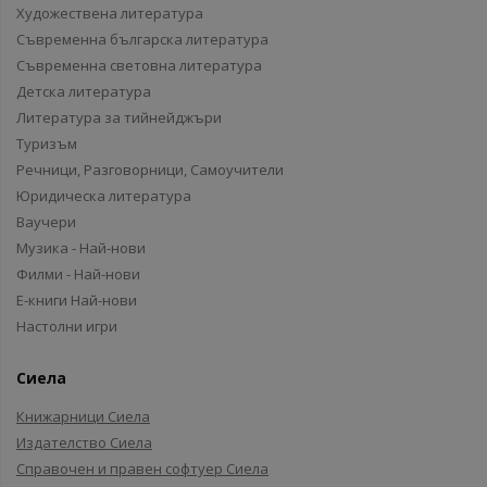
Художествена литература
Съвременна българска литература
Съвременна световна литература
Детска литература
Литература за тийнейджъри
Туризъм
Речници, Разговорници, Самоучители
Юридическа литература
Ваучери
Музика - Най-нови
Филми - Най-нови
Е-книги Най-нови
Настолни игри
Сиела
Книжарници Сиела
Издателство Сиела
Справочен и правен софтуер Сиела