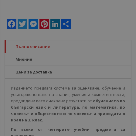
Facebook
Twitter
Messenger
Pinterest
LinkedIn
Share
Пълно описание
Мнения
Цени за доставка
Изданието предлага система за оценяване, обучение и
усъвършенстване на знания, умения и компетентности,
предвидени като очаквани резултати от
обучението по
български език и литература, по математика, по
човекът и обществото и по човекът и природата в
края на 3. клас.
По всеки от четирите учебни предмета са
включени: