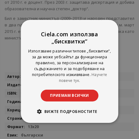
от 2010 г. е доцент. През 2003 г. защитава дисертация и добива
образователна и научна степен „доктор“.
Бил е заместник-министър (2009–2013) и народен представител
в два парламента (2013–2015). От м. ноември 2014 г. до м. март
2015 г. е министър на вътрешните работи. Подава оставка като
Ciela.com използва
министър и депутат.
„бисквитки“
Използваме различни типове „бисквитки“,
за да може уебсайтът да функционира
правилно, за персонализиране на
съдържанието и за подобряване на
потребителското изживяване.
Научете
Повече
Веселин Вучков
повече тук.
информация
Изток - Запад
9786190118053
ПРИЕМАМ ВСИЧКИ
2026
мека
ВИЖТЕ ПОДРОБНОСТИТЕ
72
13x20
български