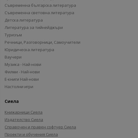
Съвременна българска литература
Съвременна световна литература
Детска литература
Литература за тийнейджъри
Туризъм
Речници, Разговорници, Самоучители
Юридическа литература
Ваучери
Музика - Най-нови
Филми - Най-нови
Е-книги Най-нови
Настолни игри
Сиела
Книжарници Сиела
Издателство Сиела
Справочен и правен софтуер Сиела
Проекти и обучения Сиела