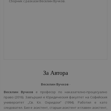
Сборник с разкази Веселин Вучков.
За Автора
Веселин Вучков
-
Веселин Вучков
е професор по наказателно-процесуално
право (2016). Завършил е Юридическия факултет на Софийския
университет „Св. Кл. Охридски“ (1994). Работил е като
следовател. Бил е асистент, старши асистент и главен асистент,