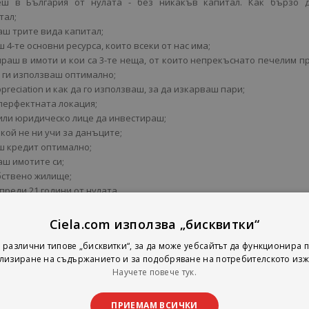
еш в България от нулата - без никакъв капитал. Как бързо 
тал;
аш трите вида капитал;
 4-те основни ресурса, които всеки от нас има;
раш в имоти и кои са 3-те неща, от които непрекъснато печелим п
а ги използваш оптимално;
ppreciation и как да го използваш, за да изкарваш пари;
перфектната локация;
или юридическо лице да инвестираш;
кой не ни учи за данъците;
ш кредит оптимално;
аш имотите си;
бствено жилище;
преди 21 години от нулата.
Ciela.com използва „бисквитки“
 различни типове „бисквитки“, за да може уебсайтът да функционира п
лизиране на съдържанието и за подобряване на потребителското изж
Научете повече тук.
За Автора
ПРИЕМАМ ВСИЧКИ