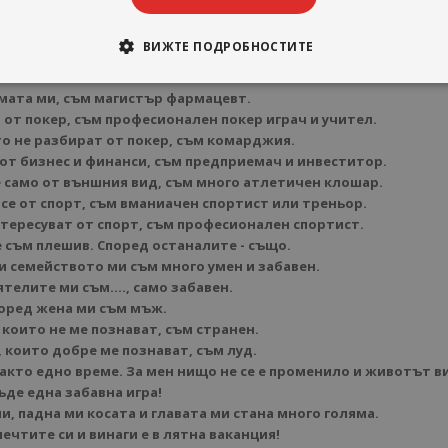
Юли Тонкин
-
ВИЖТЕ ПОДРОБНОСТИТЕ
звам се Юлиан Тонкин.
мата ми, съм магистър фармацевт.
 от покер, съм професионален покер играч и учител.
то не разбират от покер, съм комарджия.
 от бизнес и финанси, съм предприемач и инвеститор.
 само от външния вид, съм много атлетичен клошар.
се от спорт, съм вманиачен спортист или треньор.
нтересуват от спорт, съм професионален спортист.
съм плешив. Според останалите - също.
 семейството ми съм много умен и забавен.
телите ми съм...., само забавен.
оред жена ми съм мъж.
 които не ме познават, съм странен.
 които добре ме познават, съм луд.
 както едно време. За мен нищо не се е променило и животът в
ъде една забавна игра!
и, падна ми косата и главата ми стана много голяма.
ечтите си и винаги е в лятна ваканция!