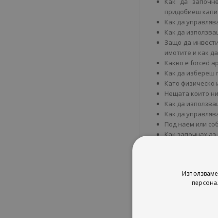
Как да започн
придобиеш капи
Как да управляв
Как да използваш
Защо да инвести
имотите и как д
Какво е forced a
Как да избереш 
Като физическо 
Нещата които ни
Как да използва
Как да управляв
Под наем или со
Как започнах аз 
Използваме
персона