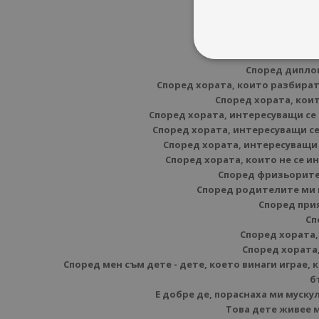
Ка
Според дипло
Според хората, които разбират
Според хората, кои
Според хората, интересуващи се
Според хората, интересуващи се
Според хората, интересуващи 
Според хората, които не се и
Според фризьорите 
Според родителите ми и
Според прия
Сп
Според хората,
Според хората,
Според мен съм дете - дете, което винаги играе,
б
Е добре де, пораснаха ми мускул
Това дете живее м