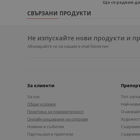
Ще се радвам да
СВЪРЗАНИ ПРОДУКТИ
Не изпускайте нови продукти и 
Абонирайте се за нашия e-mail бюлетин
За клиенти
Препор
За нас
Топ загл
Общи условия
Най-нови
Политика за поверителност
Очаквайт
Онлайн решаване на спорове
Художест
Новини и събития
Съвремен
Партньори и приятели
Съвремен