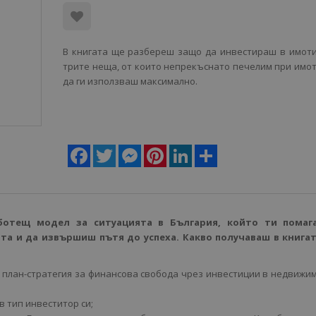
В книгата ще разбереш защо да инвестираш в имоти
трите неща, от които непрекъснато печелим при имот
да ги използваш максимално.
Facebook
Twitter
Messenger
Pinterest
LinkedIn
Share
ботещ модел за ситуацията в България, който ти помаг
та и да извършиш пътя до успеха. Какво получаваш в книгат
 план-стратегия за финансова свобода чрез инвестиции в недвижи
 тип инвеститор си;