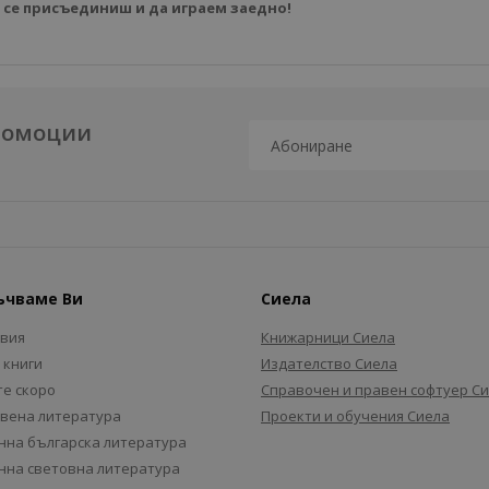
 се присъединиш и да играем заедно!
промоции
ъчваме Ви
Сиела
авия
Книжарници Сиела
 книги
Издателство Сиела
е скоро
Справочен и правен софтуер С
вена литература
Проекти и обучения Сиела
на българска литература
на световна литература