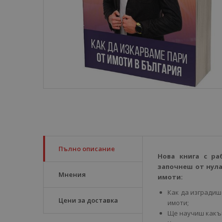
Пълно описание
Нова книга с ра
започнеш от нула
Мнения
имоти:
Как да изградиш
Цени за доставка
имоти;
Ще научиш какъв