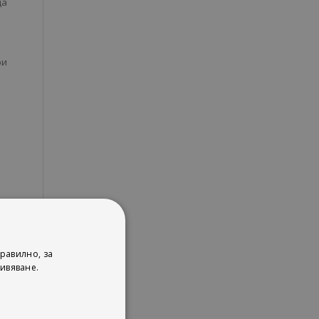
да
ри
равилно, за
ивяване.