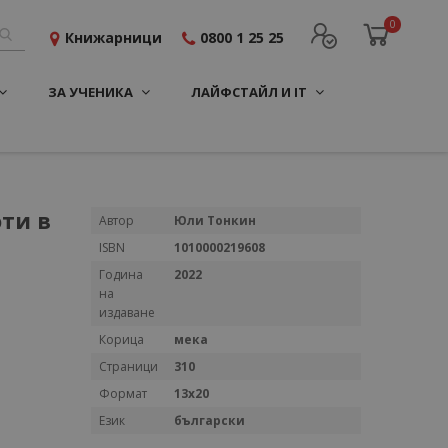
0
Книжарници
0800 1 25 25
ЗА УЧЕНИКА
ЛАЙФСТАЙЛ И IT
ти в
Повече
Автор
Юли Тонкин
информация
ISBN
1010000219608
Година
2022
на
издаване
Корица
мека
Страници
310
Формат
13x20
Език
български