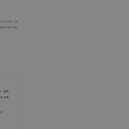
 и кои са
ите и как
а да
а за
ми