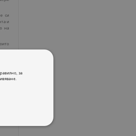
е си
нта и
о на
които
 и да
а нов
равилно, за
вее в
ивяване.
ди да
арски
да в