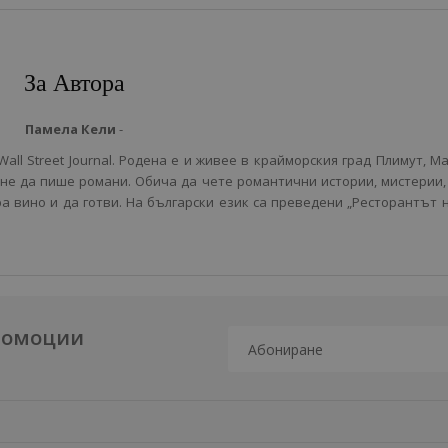
За Автора
Памела Кели
-
ll Street Journal. Родена е и живее в крайморския град Плимут, Ма
чне да пише романи. Обича да чете романтични истории, мистерии,
ра вино и да готви. На български език са преведени „Ресторантът н
промоции