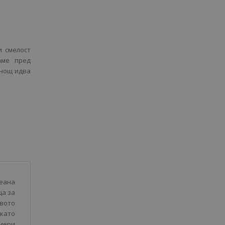
и смелост
аме пред
 нощ идва
кеана
ща за
твото
окато
амери