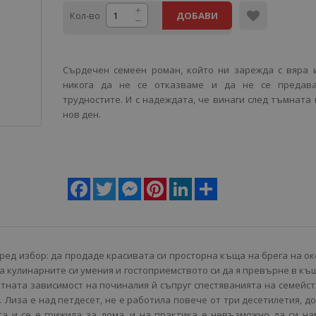
Кол-во
ДОБАВИ
Сърдечен семеен роман, който ни зарежда с вяра 
никога да не се отказваме и да не се предав
трудностите. И с надеждата, че винаги след тъмната
нов ден.
Facebook
Twitter
Messenger
Pinterest
LinkedIn
Share
ред избор: да продаде красивата си просторна къща на брега на о
а кулинарните си умения и гостоприемството си да я превърне в къ
ртната зависимост на починалия й съпруг спестяванията на семейс
 Лиза е над петдесет, не е работила повече от три десетилетия, д
та и се е грижила за дома, и на практика е невъзможно да си н