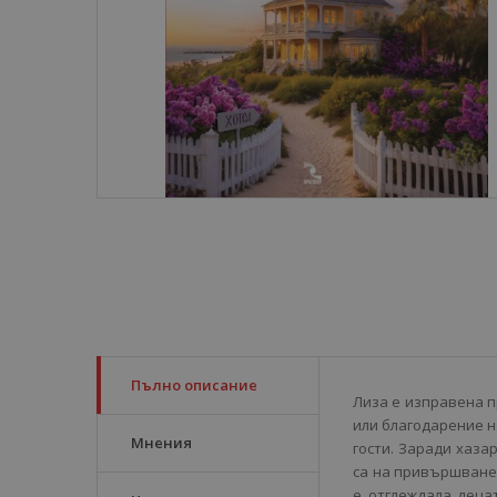
Пълно описание
Лиза е изправена п
или благодарение н
Мнения
гости. Заради хаза
са на привършване.
е отглеждала деца