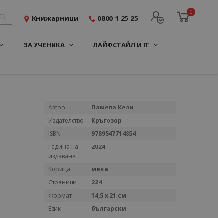
0
Книжарници
0800 1 25 25
ЗА УЧЕНИКА
ЛАЙФСТАЙЛ И IT
Повече
Автор
Памела Кели
информация
Издателство
Кръгозор
ISBN
9789547714854
Година на
2024
издаване
Корица
мека
Страници
224
Формат
14,5 х 21 см.
Език
български