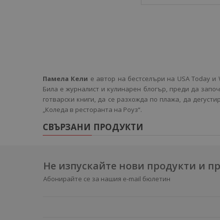
Памела Кели
е автор на бестселъри на USA Today и Wa
Била е журналист и кулинарен блогър, преди да запо
готварски книги, да се разхожда по плажа, да дегусти
„Коледа в ресторанта на Роуз“.
СВЪРЗАНИ ПРОДУКТИ
Не изпускайте нови продукти и 
Абонирайте се за нашия e-mail бюлетин