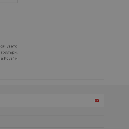
сачузетс.
 трилъри,
а Роуз“ и