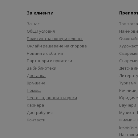
За клиенти
Препор
За нас
Топ загл
Общи условия
Най-нови
Политика за поверителност
Очаквайт
Онлайн решаване на спорове
Художест
Новини и събития
Съвремен
Партньори и приятели
Съвремен
За библиотеки
Детска л
Доставка
Литерату
Връщане
Туризъм
Помощ
Речници,
Често задавани въпроси
Юридиче
Кариера
Ваучери
Дистрибуция
Музика -
Контакти
Филми - 
Е-книги 
Настолни