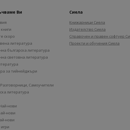
ъчваме Ви
Сиела
авия
Книжарници Сиела
 книги
Издателство Сиела
е скоро
Справочен и правен софтуер С
вена литература
Проекти и обучения Сиела
на българска литература
на световна литература
итература
ра за тийнейджъри
 Разговорници, Самоучители
ска литература
 Най-нови
Най-нови
Най-нови
 игри