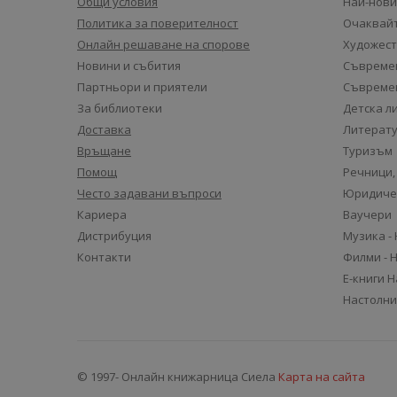
Общи условия
Най-нови
Политика за поверителност
Очаквайт
Онлайн решаване на спорове
Художест
Новини и събития
Съвремен
Партньори и приятели
Съвремен
За библиотеки
Детска л
Доставка
Литерату
Връщане
Туризъм
Помощ
Речници,
Често задавани въпроси
Юридиче
Кариера
Ваучери
Дистрибуция
Музика -
Контакти
Филми - 
Е-книги 
Настолни
© 1997- Онлайн книжарница Сиела
Карта на сайта