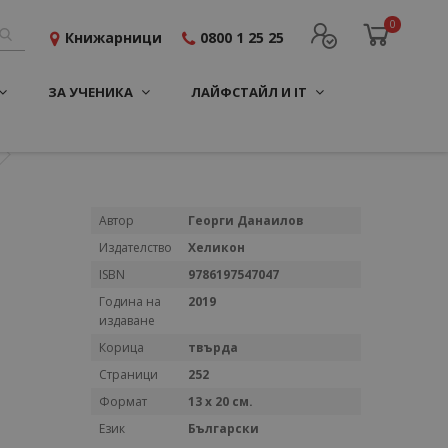
0
Книжарници
0800 1 25 25
ЗА УЧЕНИКА
ЛАЙФСТАЙЛ И IT
Повече
Автор
Георги Данаилов
информация
Издателство
Хеликон
ISBN
9786197547047
Година на
2019
издаване
Корица
твърда
Страници
252
Формат
13 х 20 см.
Език
Български