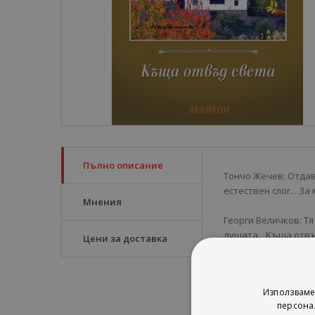
Пълно описание
Тончо Жечев: Отдав
естествен слог... За
Мнения
Георги Величков: Тя
душата. „Къща отвъ
Цени за доставка
Федя Филкова: Рядк
толерантен към нес
Използваме
великолепно чувство
персона
произведение, коет