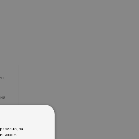
ен,
 на
равилно, за
ивяване.