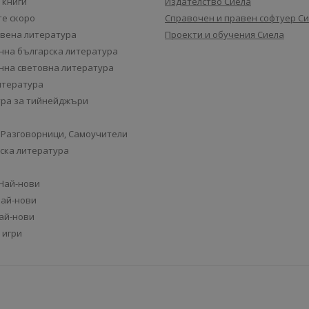
 книги
Издателство Сиела
е скоро
Справочен и правен софтуер С
вена литература
Проекти и обучения Сиела
на българска литература
на световна литература
итература
ра за тийнейджъри
 Разговорници, Самоучители
ска литература
 Най-нови
Най-нови
Най-нови
 игри