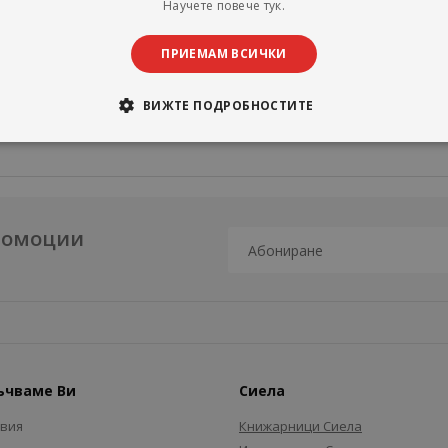
Научете повече тук.
ПРИЕМАМ ВСИЧКИ
ВИЖТЕ ПОДРОБНОСТИТЕ
промоции
ъчваме Ви
Сиела
авия
Книжарници Сиела