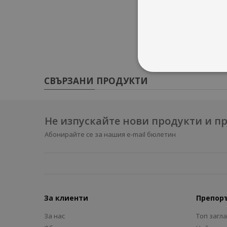
СВЪРЗАНИ ПРОДУКТИ
Не изпускайте нови продукти и 
Абонирайте се за нашия e-mail бюлетин
За клиенти
Препор
За нас
Топ загл