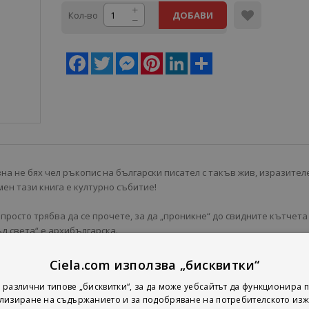
Кол-во
ДОБАВИ
Facebook
Twitter
Messenger
Pinterest
LinkedIn
Share
на не бях чел ръкопис на български писател с такъв жив, изразител
 мен тази книга е културно събитие!
 просто трябва да се прочете, за да „проникне“ до свидните кътчета
д света“ е архибългарска.
о един толкова вдълбочен и остър ум умее да бъде и толкова
Ciela.com използва „бисквитки“
ъвършенствата на живота и човешките слабости. С много любов, с
 различни типове „бисквитки“, за да може уебсайтът да функционира п
 за хумор и с ярък български език писателят е успял да създаде
лизиране на съдържанието и за подобряване на потребителското изж
о, сигурна съм, българските читатели ще обикнат.