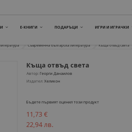
И
Е-КНИГИ
ПОДАРЪЦИ
ИГРИ И ИГРАЧКИ
литература
Съвременна българска литература
Къща отвъд света
Къща отвъд света
Автор:
Георги Данаилов
Издател:
Хеликон
Бъдете първият оценил този продукт
11,73 €
22,94 лв.