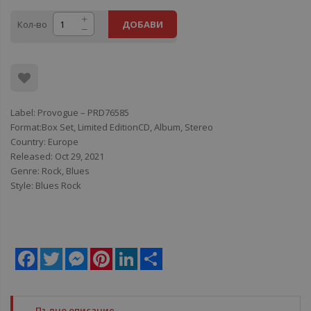
Кол-во
ДОБАВИ
Label: Provogue – PRD76585
Format:Box Set, Limited EditionCD, Album, Stereo
Country: Europe
Released: Oct 29, 2021
Genre: Rock, Blues
Style: Blues Rock
Facebook
Twitter
Messenger
Pinterest
LinkedIn
Share
Пълно описание