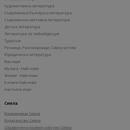
Художествена литература
Съвременна българска литература
Съвременна световна литература
Детска литература
Литература за тийнейджъри
Туризъм
Речници, Разговорници, Самоучители
Юридическа литература
Ваучери
Музика - Най-нови
Филми - Най-нови
Е-книги Най-нови
Настолни игри
Сиела
Книжарници Сиела
Издателство Сиела
Справочен и правен софтуер Сиела