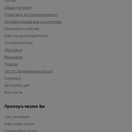
За нас
Общи условия
Политика за поверителност
Онлайн решаване на спорове
Новини и събития
Партньори и приятели
За библиотеки
Доставка
Връщане
Помощ
Често задавани въпроси
Кариера
Дистрибуция
Контакти
Препоръчваме Ви
Топ заглавия
Най-нови книги
Очаквайте скоро