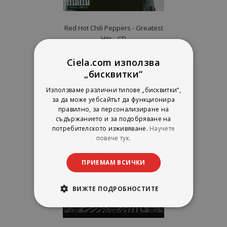
Red Hot Chili Peppers ‎- Greatest
Hits - CD
Ciela.com използва
рейтинг:
„бисквитки“
1%
9,71 €
Използваме различни типове „бисквитки“,
18,99 лв.
за да може уебсайтът да функционира
правилно, за персонализиране на
съдържанието и за подобряване на
потребителското изживяване.
Научете
повече тук.
ПРИЕМАМ ВСИЧКИ
ВИЖТЕ ПОДРОБНОСТИТЕ