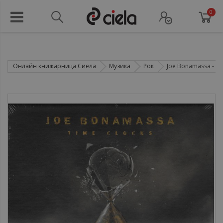
0
Онлайн книжарница Сиела
Музика
Рок
Joe Bonamassa - Time