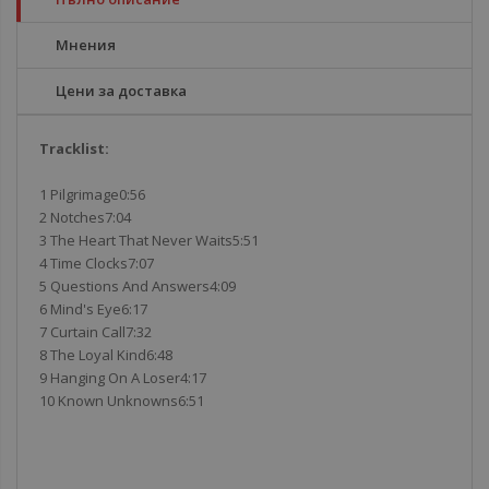
Мнения
Цени за доставка
Tracklist:
1 Pilgrimage0:56
2 Notches7:04
3 The Heart That Never Waits5:51
4 Time Clocks7:07
5 Questions And Answers4:09
6 Mind's Eye6:17
7 Curtain Call7:32
8 The Loyal Kind6:48
9 Hanging On A Loser4:17
10 Known Unknowns6:51