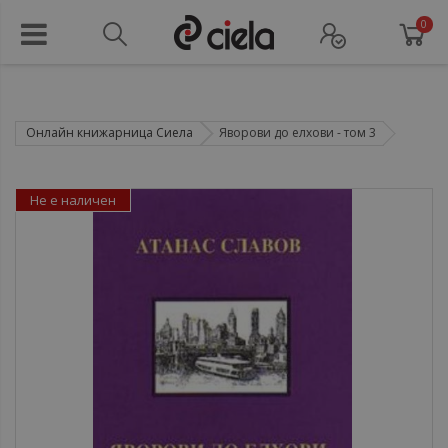
0
Онлайн книжарница Сиела
Яворови до елхови - том 3
Не е наличен