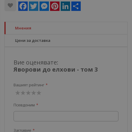
Facebook
Twitter
Messenger
Pinterest
LinkedIn
Share
Мнения
Цени за доставка
Вие оценявате:
Яворови до елхови - том 3
Вашият рейтинг
1
2
3
4
5
Псевдоним
звезда
звезди
звезди
звезди
звезди
Заглавие