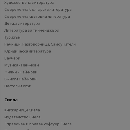
Художествена литература
Съвременна българска литература
Съвременна световна литература
Детска литература
Литература за тийнейджъри
Туризъм
Речници, Разговорници, Самоучители
Юридическа литература
Ваучери
Музика - Най-нови
Филми - Най-нови
Е-книги Най-нови
Настолни игри
Сиела
Книжарници Сиела
Издателство Сиела
Справочен и правен софтуер Сиела