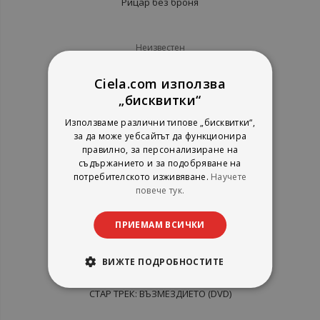
Рицар без броня
Неизвестен
рейтинг:
Ciela.com използва
1%
10,02 €
„бисквитки“
19,60 лв.
Използваме различни типове „бисквитки“,
за да може уебсайтът да функционира
правилно, за персонализиране на
съдържанието и за подобряване на
потребителското изживяване.
Научете
повече тук.
ПРИЕМАМ ВСИЧКИ
ВИЖТЕ ПОДРОБНОСТИТЕ
СТАР ТРЕК: ВЪЗМЕЗДИЕТО (DVD)