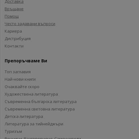
Доставка
Връщане
Помощ
Често задавани въпроси
Кариера
Дистрибуция
Контакти
Препоръчваме Ви
Топ заглавия
Най-нови книги
Очаквайте скоро
Художествена литература
Съвременна българска литература
Съвременна световна литература
Детска литература
Литература за тийнейджъри
Туризъм
Речници, Разговорници, Самоучители