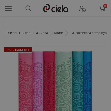
0
Онлайн книжарница Сиела
Книги
Чуждоезикова литература
Не е наличен