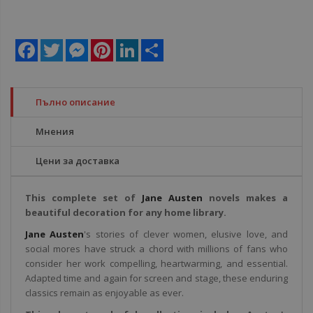
Facebook
Twitter
Messenger
Pinterest
LinkedIn
Share
Пълно описание
Мнения
Цени за доставка
This complete set of
Jane Austen
novels makes a
beautiful decoration for any home library.
Jane Austen
's stories of clever women, elusive love, and
social mores have struck a chord with millions of fans who
consider her work compelling, heartwarming, and essential.
Adapted time and again for screen and stage, these enduring
classics remain as enjoyable as ever.