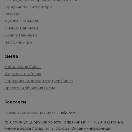
Юридическа литература
Ваучери
Музика - Най-нови
Филми - Най-нови
Е-книги Най-нови
Настолни игри
Сиела
Книжарници Сиела
Издателство Сиела
Справочен и правен софтуер Сиела
Проекти и обучения Сиела
Контакти
Онлайн книжарница Сиела -
Ciela.com
гр. София, ул. „Поручик Христо Топракчиев“ 11, 1528 НПЗ Искър,
Книжна борса Искър, ет. 3, офис 33, Онлайн книжарница