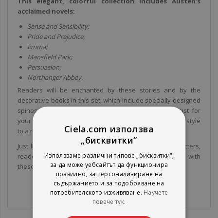
This elegant, colorful collection includes Austen's
acclaimed novels:
Sense and Sensibility;
Pride and Prejudice;
Emma;
Mansfield Park;
Persuasion;
Northanger Abbey.
Readers will be enchanted by these stories and by the
decorative books in this set, which include specially designed
spines and custom endpapers. These books aren’t just for
your bookshelf. They’re a beautiful way to add color and style
Ciela.com използва
to a room.
„бисквитки“
Just like they do with
Jane Austen
's memorable characters,
Използваме различни типове „бисквитки“,
readers and interior design aficionados will fall in love with
за да може уебсайтът да функционира
these beautiful novels.
правилно, за персонализиране на
съдържанието и за подобряване на
потребителското изживяване.
Научете
повече тук.