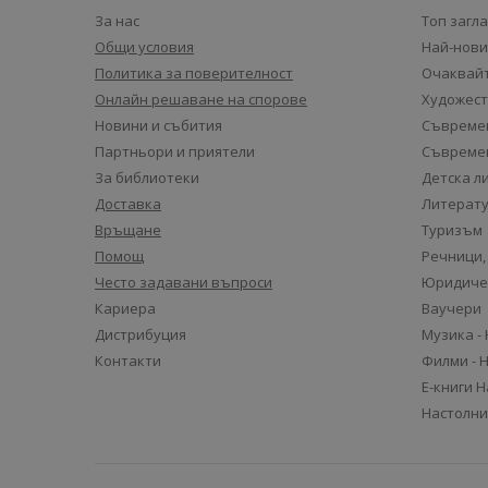
За нас
Топ загл
Общи условия
Най-нови
Политика за поверителност
Очаквайт
Онлайн решаване на спорове
Художест
Новини и събития
Съвремен
Партньори и приятели
Съвремен
За библиотеки
Детска л
Доставка
Литерату
Връщане
Туризъм
Помощ
Речници,
Често задавани въпроси
Юридиче
Кариера
Ваучери
Дистрибуция
Музика -
Контакти
Филми - 
Е-книги 
Настолни