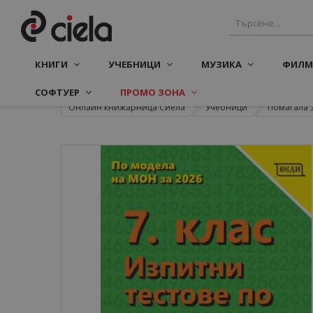
КНИГИ
УЧЕБНИЦИ
МУЗИКА
ФИЛМ
СОФТУЕР
ПРОМО ЗОНА
Онлайн книжарница Сиела
Учебници
Помагала 