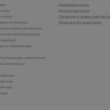
авия
Книжарници Сиела
 книги
Издателство Сиела
е скоро
Справочен и правен софтуер С
вена литература
Проекти и обучения Сиела
на българска литература
на световна литература
итература
ра за тийнейджъри
 Разговорници, Самоучители
ска литература
 Най-нови
Най-нови
Най-нови
 игри