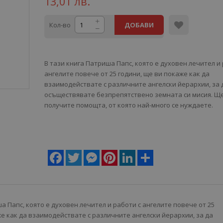
13,01 лв.
Кол-во
ДОБАВИ
В тази книга Патриша Папс, която е духовен лечител и 
ангелите повече от 25 години, ще ви покаже как да
взаимодействате с различните ангелски йерархии, за 
осъществявате безпрепятствено земната си мисия. Щ
получите помощта, от която най-много се нуждаете.
Facebook
Twitter
Messenger
Pinterest
LinkedIn
Share
а Папс, която е духовен лечител и работи с ангелите повече от 25
же как да взаимодействате с различните ангелски йерархии, за да