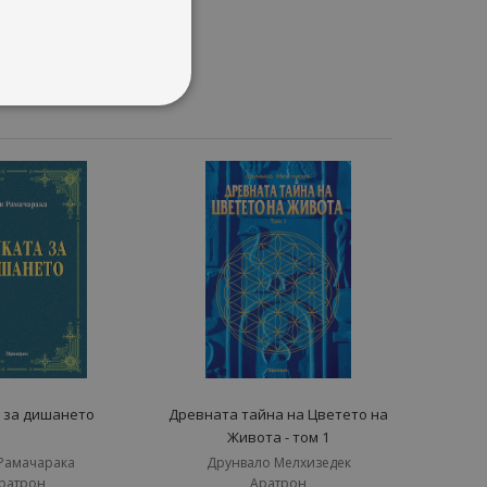
 за дишането
Древната тайна на Цветето на
Живота - том 1
Рамачарака
Друнвало Мелхизедек
ратрон
Аратрон