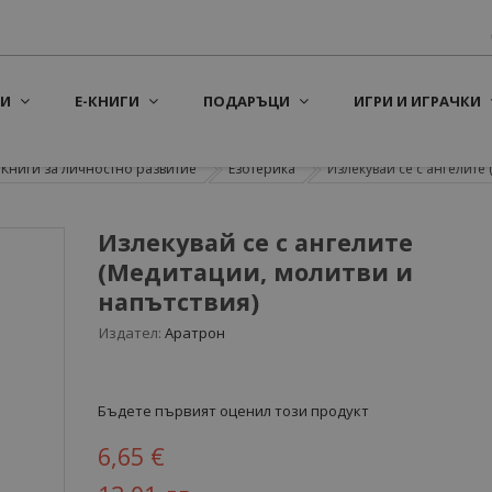
И
Е-КНИГИ
ПОДАРЪЦИ
ИГРИ И ИГРАЧКИ
Книги за личностно развитие
Езотерика
Излекувай се с ангелите (
Излекувай се с ангелите
(Медитации, молитви и
напътствия)
Издател:
Аратрон
Бъдете първият оценил този продукт
6,65 €