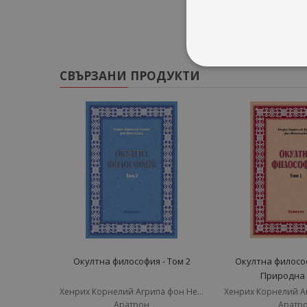
СВЪРЗАНИ ПРОДУКТИ
Окултна философия - Том 2
Окултна философ
Природна 
Хенрих Корнелий Агрипа фон Нетесхайм
Аратрон
Аратр