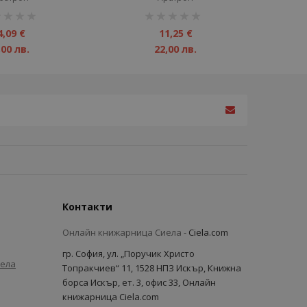
инг:
рейтинг:
1%
4,09 €
11,25 €
,00 лв.
22,00 лв.
Контакти
Онлайн книжарница Сиела -
Ciela.com
гр. София, ул. „Поручик Христо
иела
Топракчиев“ 11, 1528 НПЗ Искър, Книжна
борса Искър, ет. 3, офис 33, Онлайн
книжарница Ciela.com