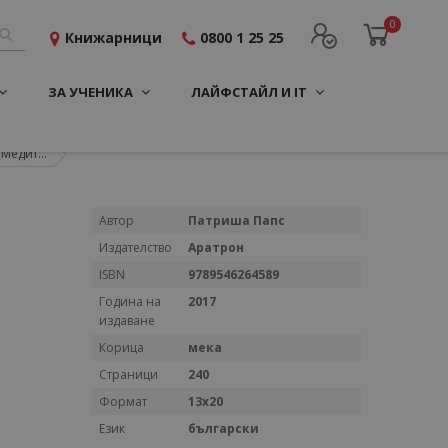
0
Книжарници
0800 1 25 25
ЗА УЧЕНИКА
ЛАЙФСТАЙЛ И IT
Медит...
Повече
Автор
Патриша Папс
информация
Издателство
Аратрон
ISBN
9789546264589
Година на
2017
издаване
Корица
мека
Страници
240
Формат
13х20
Език
български