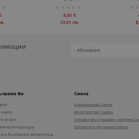
рейтинг:
рейт
1%
1%
€
6,65 €
лв.
13,01 лв.
8
промоции
ъчваме Ви
Сиела
авия
Книжарници Сиела
 книги
Издателство Сиела
е скоро
Справочен и правен софтуер С
вена литература
Проекти и обучения Сиела
на българска литература