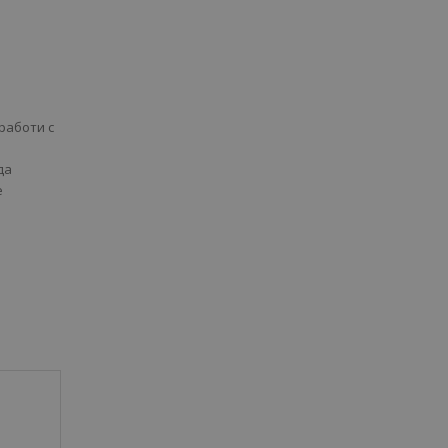
работи с
да
е