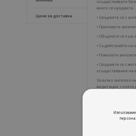
Мнения
осъществявате безп
много се нуждаете.
Цени за доставка
• Свържете се с анг
• Призовете ангели
• Обърнете се към 
• Съдействайте на 
• Помолете ангелит
• Свържете се с мо
осъществяване на в
За всяко ангелско 
медитация, с която 
разчитате цветовет
посланията му. С н
други хора, животни
присъствие и повиш
Използваме
човешкото сърце.
персона