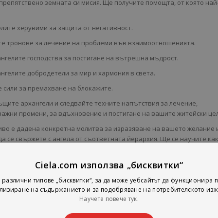
репятствено земната си мисия. Ще получите помощта, от която най
елите херувими за защита от негативност.
те тронове за лечение на проблеми във взаимоотношенията.
ангелите господства за постигане на вътрешна мъдрост.
ангелите добродетели за мир и хармония в света.
е сили за премахване на блокажите.
гъщите архангели и следвайте техните напътствия за лечение,
ажни промени, за вдъхновение и постигане на вашите житейски цел
ниво е дадена конкретна молитва за изразяване на вашето желание 
да се свържете с ангела от съответната йерархия. Ще се научите как
е на вашия ангел-пазител и как да получавате и възприемате
егова помощ можете да изпращате лечебната светлина на ангелите 
Ciela.com използва „бисквитки“
 и на целия свят. Работата с ангелите отваря ума за ангелското
ава осъзнаването на ангелското царство, което чака да се докосне
 различни типове „бисквитки“, за да може уебсайтът да функционира п
лизиране на съдържанието и за подобряване на потребителското изж
Научете повече тук.