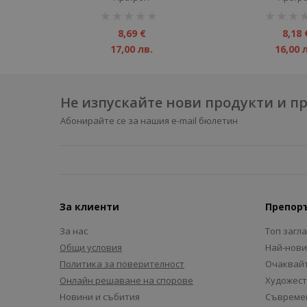
рейтинг:
рейтинг:
1%
1%
8,69 €
8,18 
17,00 лв.
16,00 
Не изпускайте нови продукти и 
Абонирайте се за нашия e-mail бюлетин
За клиенти
Препор
За нас
Топ загл
Общи условия
Най-нови
Политика за поверителност
Очаквайт
Онлайн решаване на спорове
Художест
Новини и събития
Съвремен