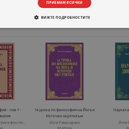
ПРИЕМАМ ВСИЧКИ
ВИЖТЕ ПОДРОБНОСТИТЕ
ия - том 1 -
14 урока по философия на Йога и
Науката
магия
Източен окултизъм
Хенрих Корнелий Агрипа фон Нетесхайм
Йоги Рамачарака
Йоги 
он
Аратрон
А