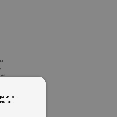
-
и.
и
 да
на
 до
равилно, за
ивяване.