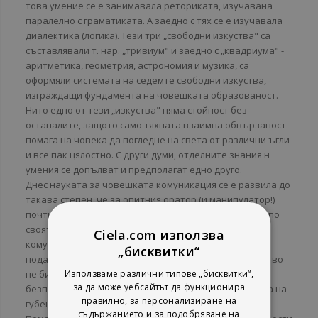
това умение се е занимавала реториката, изучавана
паралелно с граматиката. А заедно с тях се е изучавала
диалектика (логика). Тези три „свободни изкуства" са
съставлявали т. нар. „тривиум" и заедно с „квадриума" -
аритметика, геометрия, астрономия и музика, са
оформяли системата на седемте свободни изкуства,
изграждащи фундамента на човешката образованост.
Нито едно от тези „изкуства" няма стойност без
останалите, защото само тяхната взаимна обвързаност
помага на човека да погледне на света от различни ъгли
и все пак цялостно. С други думи, отделните знания н
умения се допълват и предполагат едно друго.
Днес науката за човешката комуникация се е развила до
такава степен, че за опитния оратор (и манипулатор!)
почти всичко е възможно. Съвременното общество по
своята същност изюлючително много зависи от
Ciela.com използва
комуникативните умения и за съжаление е твърде
„бисквитки“
податливо на манипулации. И точно в такова общество
не бива да оставаме комуникативно неграмотни и
Използваме различни типове „бисквитки“,
за да може уебсайтът да функционира
безпомощни! Това автоматически ни отрежда ролята на
правилно, за персонализиране на
губещите, на аутсайдерите.
съдържанието и за подобряване на