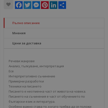
Facebook
Twitter
Messenger
Pinterest
LinkedIn
Share
Пълно описание
Мнения
Цени за доставка
Речеви жанрове
Анализ, тълкуване, интерпретация
Есе
Интерпретативно съчинение
Примерни разработки
Техники на писането
Писането е неотменна част от живота на човека.
Писането на съчинения е част от обучението по
български език и литература.
Особено важно става то, когато трябва да се положи