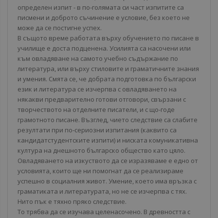
определен изпит - в по-голямата си част изпитите са
писмени и доброто съчинение е условие, без което не
може да се постигне успех.
В същото време работата върху обучението по писане в
училище е доста подценена. Усилията са насочени или
към овладяване на самото учебно съдържание по
литература, или върху стиловите и граматичните знания
и умения. Смята се, че добрата подготовка по български
език и литература се изчерпва с овладяването на
някакви предварително готови отговори, свързани с
творчеството на отделните писатели, и с що-годе
грамотното писане. Възглед, чието следствие са слабите
резултати при по-сериозни изпитания (каквито са
кандидатстудентските изпити) и ниската комуникативна
култура на днешното българско общество като цяло.
Овладяването на изкуството да се изразяваме е едно от
условията, които ще ни помогнат да се реализираме
успешно в социалния живот. Умение, което има връзка с
граматиката и литературата, но не се изчерпва с тях.
Нито пък е тяхно пряко следствие.
То трябва да се изучава целенасочено. В древността с