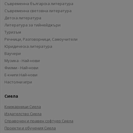
Съвременна българска литература
Съвременна световна литература
Детска литература
Литература за тийнейджъри
Туризъм
Речници, Разговорници, Самоучители
Юридическа литература
Ваучери
Музика - Най-нови
Филми - Най-нови
Е-книги Най-нови
Настолни игри
Сиела
Книжарници Сиела
Издателство Сиела
Справочен и правен софтуер Сиела
Проекти и обучения Сиела