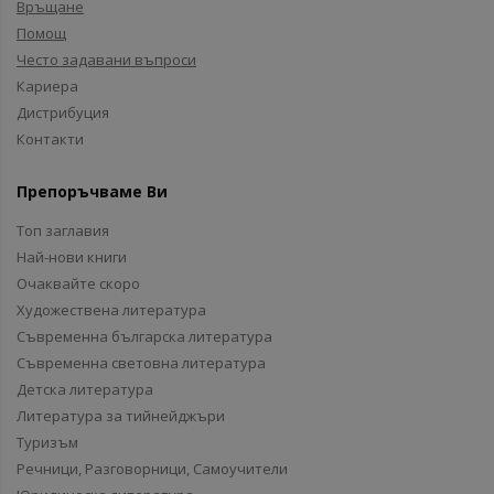
Връщане
Помощ
Често задавани въпроси
Кариера
Дистрибуция
Контакти
Препоръчваме Ви
Топ заглавия
Най-нови книги
Очаквайте скоро
Художествена литература
Съвременна българска литература
Съвременна световна литература
Детска литература
Литература за тийнейджъри
Туризъм
Речници, Разговорници, Самоучители