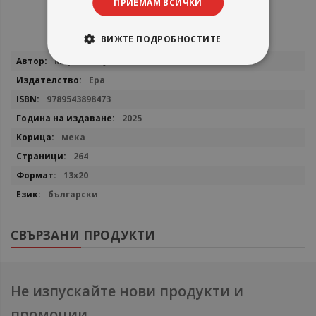
ПРИЕМАМ ВСИЧКИ
ВИЖТЕ ПОДРОБНОСТИТЕ
Повече
Моргън Хаузел
информация
Ера
9789543898473
2025
мека
264
13х20
български
СВЪРЗАНИ ПРОДУКТИ
Не изпускайте нови продукти и
промоции