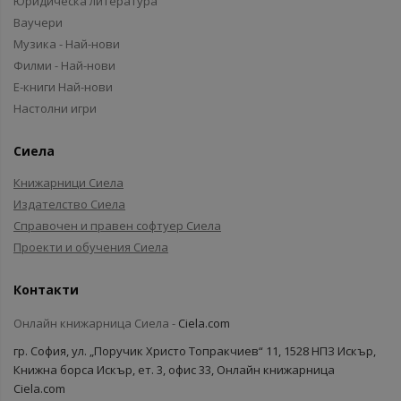
Юридическа литература
Ваучери
Музика - Най-нови
Филми - Най-нови
Е-книги Най-нови
Настолни игри
Сиела
Книжарници Сиела
Издателство Сиела
Справочен и правен софтуер Сиела
Проекти и обучения Сиела
Контакти
Онлайн книжарница Сиела -
Ciela.com
гр. София, ул. „Поручик Христо Топракчиев“ 11, 1528 НПЗ Искър,
Книжна борса Искър, ет. 3, офис 33, Онлайн книжарница
Ciela.com