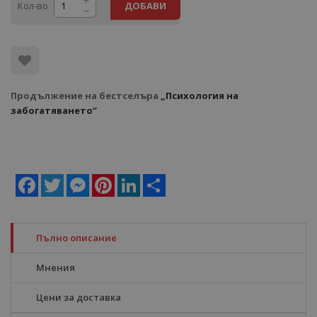
Кол-во
ДОБАВИ
Продължение на бестселъра
„Психология на
забогатяването“
Facebook
Twitter
Messenger
Pinterest
LinkedIn
Share
Пълно описание
Мнения
Цени за доставка