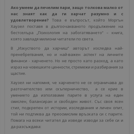
Ако умеем да печелим пари, защо толкова малко от
нас знаят как да ги харчат разумно и с
удовлетворение?
Това е въпросът, който Моргън
Хаузел поставя в дългоочакваното продължение на
бестселъра „Психология на забогатяването“ – книга,
която завладя милиони читатели по света.
В „Изкуството да харчиш“ авторът изследва най-
пренебрегвания, но и най-важен аспект на личните
финанси - харченето. Но не просто като разход, а като
израз на човешките ценности, стремежи и разбирания за
щастие.
Хаузел ни напомня, че харченето не се ограничава до
разточителство или скъперничество, а се крие в
умението да използваме парите в услуга на един
смислен, балансиран и свободен живот. Със своя ясен
стил, подкрепен от истории, изследвания и личен опит,
той ни подтиква да преосмислим връзката си с парите.
Помага на всеки читател да изведе изводи за себе си и
да разсъждава: