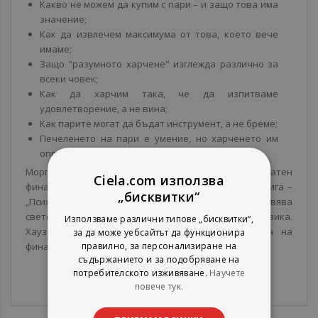
Какво не можем да купим с пари – и защо това има
значение;
Как да извлечем максимума от това, което вече
имаме;
Защо "разумното харчене" изглежда различно за
всеки човек;
Как да харчим така, че да изпитваме
удовлетворение, а не вина;
Как парите могат да бъдат инструмент, а не бреме;
Печеленето на пари е умение, но харченето им
определено е изкуство.
Моргън Хаузел е финансов консултант и двукратен
Ciela.com използва
финалист за наградата Gerald Loeb. Първата му книга –
„бисквитки“
„Психология на забогатяването“, все още оглавява
световните класации и е преведена на над 50 езика.
Използваме различни типове „бисквитки“,
Хаузел е сред най-цитираните автори в света на
за да може уебсайтът да функционира
правилно, за персонализиране на
финансите и поведенческата икономика.
съдържанието и за подобряване на
потребителското изживяване.
Научете
повече тук.