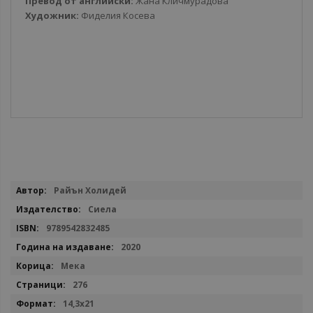
Превод от английски:
Жана Кличмурадова
Художник:
Фиделия Косева
Повече
Райън Холидей
информация
Сиела
9789542832485
2020
Мека
276
14,3x21