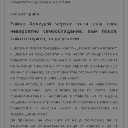
конфликти и проблеми на XXI век.“
Робърт Грийн
Райън Холидей чертае пътя към това
невероятно самообладание, към покоя,
който е нужен, за да успеем
В духа на своите предишни книги – „Твоето его е врагът“
и „Дарът на трудностите“ – той черпи от мъдростта на
големите философски течения и религии и от историите
на значими личности – от Марк Аврелий и Конфуций до
Чърчил и Кенеди, за да подчертае огромното значение
на спокойствието в човешкия живот.
В една епоха, в която сме подложени на невероятен
информационен шум и всяка криза по света бива
преувеличавана и набивана в главите ни от медии,
социални мрежи и тролове, това спокойствие е ключ към
по-щастлив и смислен живот и противоотрова на
смазващия ни стрес.
Да приемем, че сме част от нещо по-голямо, да се
възхитим на обикновените неща от живота и да се