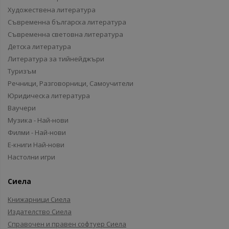
Художествена литература
Съвременна българска литература
Съвременна световна литература
Детска литература
Литература за тийнейджъри
Туризъм
Речници, Разговорници, Самоучители
Юридическа литература
Ваучери
Музика - Най-нови
Филми - Най-нови
Е-книги Най-нови
Настолни игри
Сиела
Книжарници Сиела
Издателство Сиела
Справочен и правен софтуер Сиела