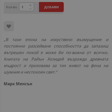
Кол-во
ДОБАВИ
„В тази епоха на изкуствено възмущение и
постоянно разсейване способността да запазиш
вътрешен покой е може би по-важна от всичко.
Книгата на Райън Холидей възражда древната
мъдрост и призовава за тих живот на фона на
шумния и неспокоен свят.“
Марк Менсън