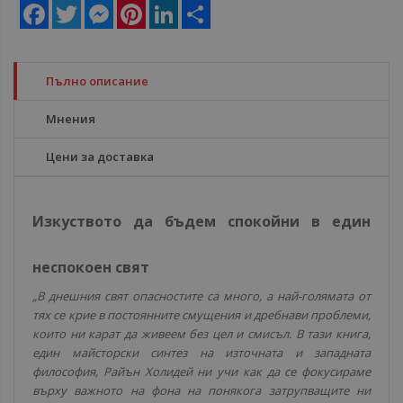
Facebook
Twitter
Messenger
Pinterest
LinkedIn
Share
Пълно описание
Мнения
Цени за доставка
Изкуството да бъдем спокойни в един
неспокоен свят
„В днешния свят опасностите са много, а най-голямата от
тях се крие в постоянните смущения и дребнави проблеми,
които ни карат да живеем без цел и смисъл. В тази книга,
един майсторски синтез на източната и западната
философия, Райън Холидей ни учи как да се фокусираме
върху важното на фона на понякога затрупващите ни