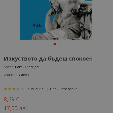
Изкуството да бъдеш спокоен
Автор:
Райън Холидей
Издател:
Сиела
рейтинг:
2
Мнения
Напишете отзив
70
100
% of
8,69 €
17,00 лв.