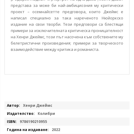
представа за може би най-амбициозния му критически
проект – осемнайсетте предговора, които Джеймс е
написал специално за така нареченото Нюйоркско
издание на свои творби. Тези предговори са блестящи
примери за изключителната критическа проницателност
на Хенри Джеймс, този път насочена към собствените му
белетристични произведения; примери за творческото
взаимодействие между критика и романиста.
Повече
Хенри Джеймс
информация
Колибри
9786190210955
2022