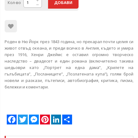
Кол-во
ДОБАВИ
Роден в Ню Йорк през 1843 година, но прекарал почти целия си
живот отвъд океана, и преди всичко в Англия, където и умира
през 1916, Хенри Джеймс е оставил огромно творческо
наследство – двадесет и един романа (включително такива
шедьоври като „Портрет на една дама”, „Крилете на
гълъбицата”, „Посланиците”, „Позлатената купа”), голям брой
новели и разкази, пътеписи, автобиография, критика, писма,
бележки и коментари.
Facebook
Twitter
Messenger
Pinterest
LinkedIn
Share