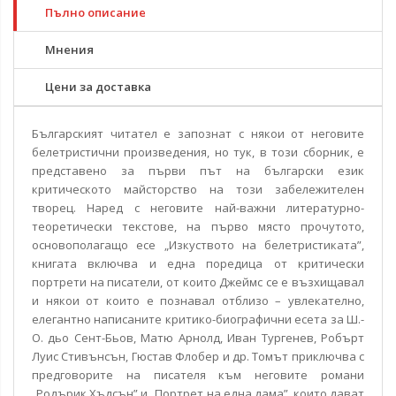
Пълно описание
Мнения
Цени за доставка
Българският читател е запознат с някои от неговите
белетристични произведения, но тук, в този сборник, е
представено за първи път на български език
критическото майсторство на този забележителен
творец. Наред с неговите най-важни литературно-
теоретически текстове, на първо място прочутото,
основополагащо есе „Изкуството на белетристиката”,
книгата включва и една поредица от критически
портрети на писатели, от които Джеймс се е възхищавал
и някои от които е познавал отблизо – увлекателно,
елегантно написаните критико-биографични есета за Ш.-
О. дьо Сент-Бьов, Матю Арнолд, Иван Тургенев, Робърт
Луис Стивънсън, Гюстав Флобер и др. Томът приключва с
предговорите на писателя към неговите романи
„Родърик Хъдсън” и „Портрет на една дама”, които дават