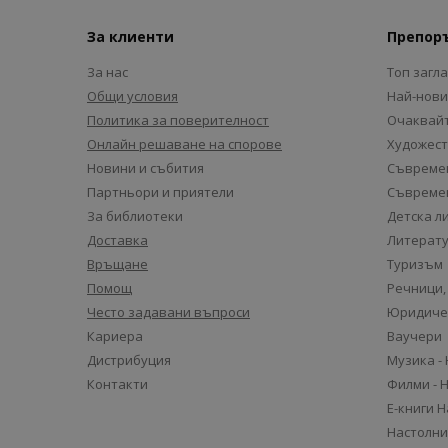
За клиенти
Препор
За нас
Топ загл
Общи условия
Най-нови
Политика за поверителност
Очаквайт
Онлайн решаване на спорове
Художест
Новини и събития
Съвремен
Партньори и приятели
Съвремен
За библиотеки
Детска л
Доставка
Литерату
Връщане
Туризъм
Помощ
Речници,
Често задавани въпроси
Юридиче
Кариера
Ваучери
Дистрибуция
Музика -
Контакти
Филми - 
Е-книги 
Настолни