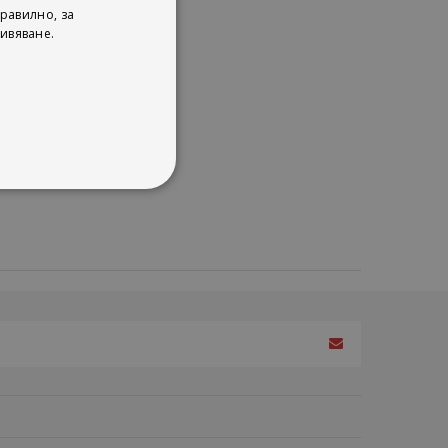
гия
равилно, за
ивяване.