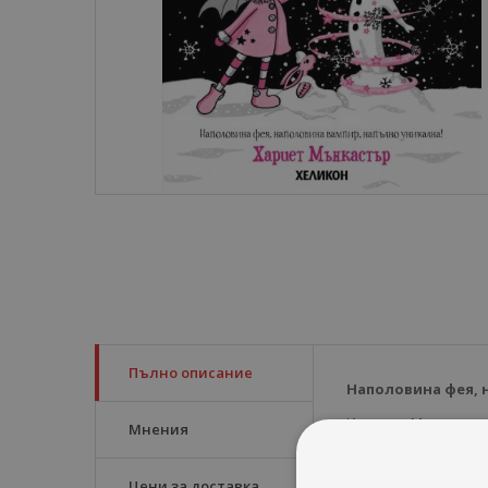
Пълно описание
Наполовина фея, 
Изадора Муун е спе
Мнения
Майка ѝ е фея, а та
Цени за доставка