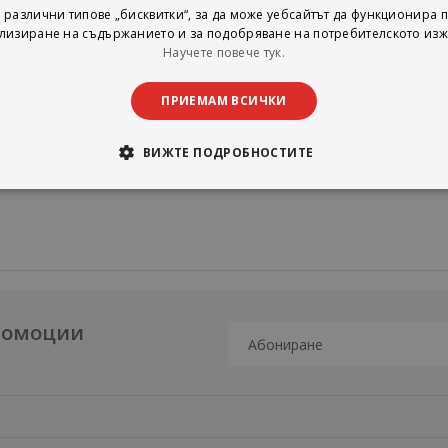
грае в снега, особено когато творенията ѝ оживяват! Но снежната ма
 различни типове „бисквитки“, за да може уебсайтът да функционира п
чно.
лизиране на съдържанието и за подобряване на потребителското изж
Научете повече тук.
и новите си приятели, преди да се разтопят?
от поредицата
Изадора Муун
на
Хариет Мънкастър.
ПРИЕМАМ ВСИЧКИ
ВИЖТЕ ПОДРОБНОСТИТЕ
промоции