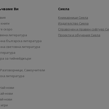
ъчваме Ви
Сиела
авия
Книжарници Сиела
 книги
Издателство Сиела
е скоро
Справочен и правен софтуер С
вена литература
Проекти и обучения Сиела
на българска литература
на световна литература
итература
ра за тийнейджъри
 Разговорници, Самоучители
ска литература
 Най-нови
Най-нови
Най-нови
 игри