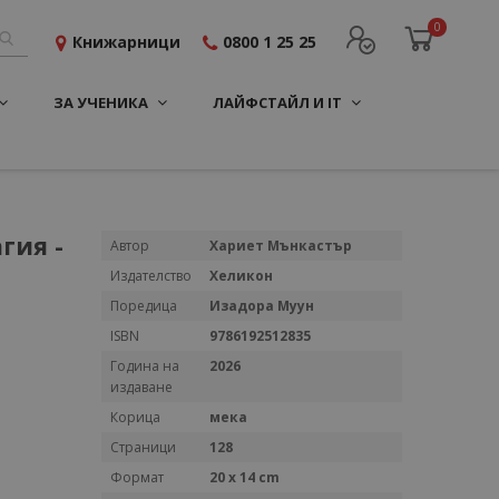
0
Книжарници
0800 1 25 25
ЗА УЧЕНИКА
ЛАЙФСТАЙЛ И IT
гия -
Повече
Автор
Хариет Мънкастър
информация
Издателство
Хеликон
Поредица
Изадора Муун
ISBN
9786192512835
Година на
2026
издаване
Корица
мека
Страници
128
Формат
20 x 14 cm