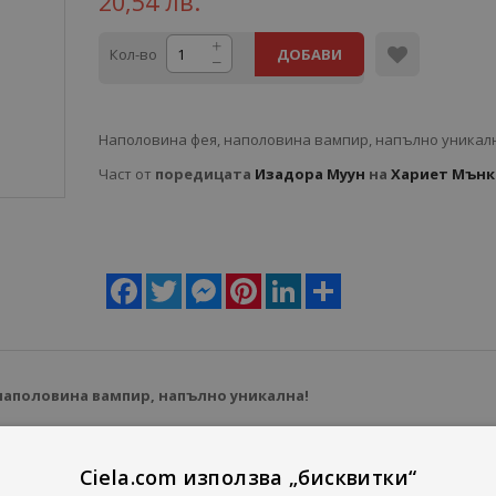
20,54 лв.
Кол-во
ДОБАВИ
Наполовина фея, наполовина вампир, напълно уникал
Част от
поредицата
Изадора Муун
на
Хариет Мънк
Facebook
Twitter
Messenger
Pinterest
LinkedIn
Share
наполовина вампир, напълно уникална!
циална, понеже е различна.
тко ѝ е вампир и тя е наследила по малко и от двамата.
Ciela.com използва „бисквитки“