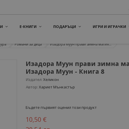
И
Е-КНИГИ
ПОДАРЪЦИ
ИГРИ И ИГРАЧКИ
тура
Романи за деца
Изадора Муун прави зимна магия...
Изадора Муун прави зимна ма
Изадора Муун - Книга 8
Издател:
Хеликон
Автор:
Хариет Мънкастър
Бъдете първият оценил този продукт
10,50 €