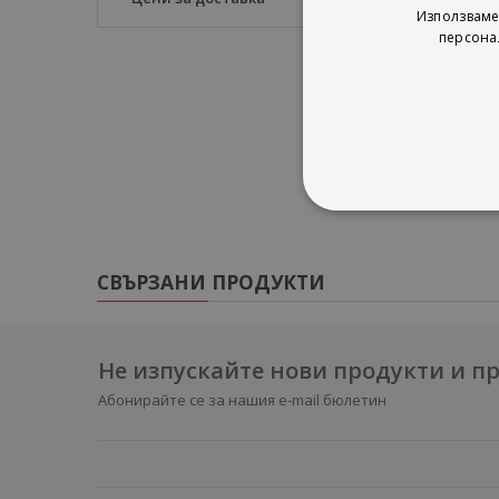
Изадора обича да и
Използваме
не може да трае ве
персона
Ще успее ли да спас
Кннигата е част 
СВЪРЗАНИ ПРОДУКТИ
Не изпускайте нови продукти и 
Абонирайте се за нашия e-mail бюлетин