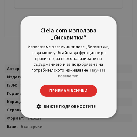
Изпрати
Ciela.com използва
„бисквитки“
Използваме различни типове „бисквитки“,
за да може уебсайтът да функционира
правилно, за персонализиране на
съдържанието и за подобряване на
Повече
Димитър Ханев
потребителското изживяване.
Научете
информация
повече тук.
Сиела
9789542854883
ПРИЕМАМ ВСИЧКИ
2026
мека
ВИЖТЕ ПОДРОБНОСТИТЕ
172
14,3x21
български