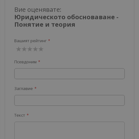
Вие оценявате:
Юридическото обосноваване -
Понятие и теория
Вашият рейтинг
1
2
3
4
5
Псевдоним
звезда
звезди
звезди
звезди
звезди
Заглавие
Текст