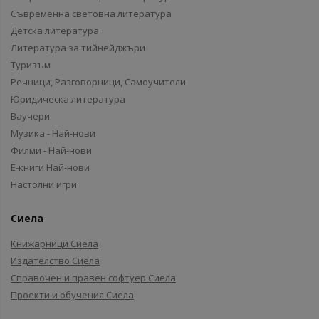
Съвременна световна литература
Детска литература
Литература за тийнейджъри
Туризъм
Речници, Разговорници, Самоучители
Юридическа литература
Ваучери
Музика - Най-нови
Филми - Най-нови
Е-книги Най-нови
Настолни игри
Сиела
Книжарници Сиела
Издателство Сиела
Справочен и правен софтуер Сиела
Проекти и обучения Сиела