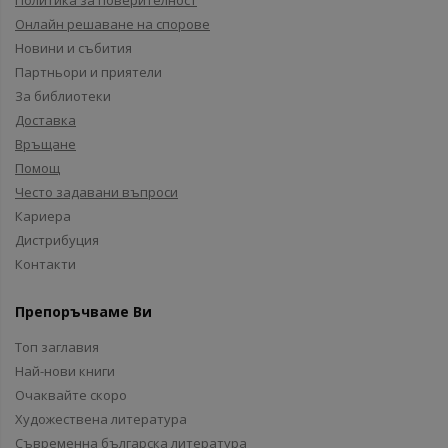
Политика за поверителност
Онлайн решаване на спорове
Новини и събития
Партньори и приятели
За библиотеки
Доставка
Връщане
Помощ
Често задавани въпроси
Кариера
Дистрибуция
Контакти
Препоръчваме Ви
Топ заглавия
Най-нови книги
Очаквайте скоро
Художествена литература
Съвременна българска литература