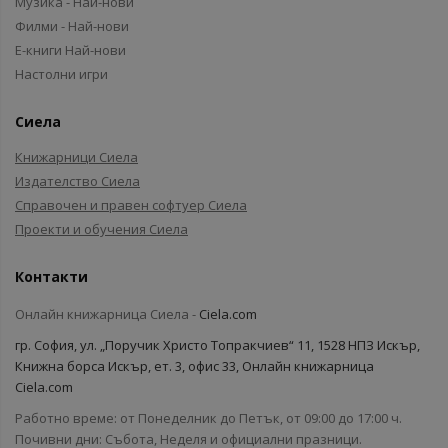
Музика - Най-нови
Филми - Най-нови
Е-книги Най-нови
Настолни игри
Сиела
Книжарници Сиела
Издателство Сиела
Справочен и правен софтуер Сиела
Проекти и обучения Сиела
Контакти
Онлайн книжарница Сиела -
Ciela.com
гр. София, ул. „Поручик Христо Топракчиев“ 11, 1528 НПЗ Искър,
Книжна борса Искър, ет. 3, офис 33, Онлайн книжарница
Ciela.com
Работно време: от Понеделник до Петък, от 09:00 до 17:00 ч.
Почивни дни: Събота, Неделя и официални празници.