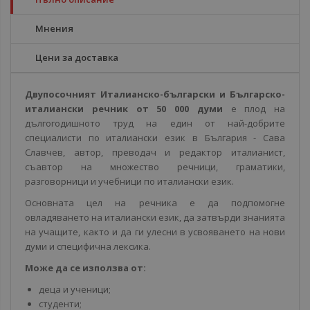
Мнения
Цени за доставка
Двупосочният Италианско-български и Българско-
италиански речник от 50 000 думи
е плод на
дългогодишното труд на един от най-добрите
специалисти по италиански език в България - Сава
Славчев, автор, преводач и редактор италианист,
съавтор на множество речници, граматики,
разговорници и учебници по италиански език.
Основната цел на речника е да подпомогне
овладяването на италиански език, да затвърди знанията
на учащите, както и да ги улесни в усвояването на нови
думи и специфична лексика.
Може да се използва от:
деца и ученици;
студенти;