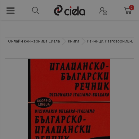
0
Онлайн книжарница Сиела
Книги
Речници, Разговорници, Са