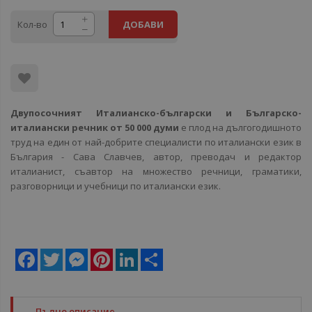
Кол-во
ДОБАВИ
Двупосочният Италианско-български и Българско-
италиански речник от 50 000 думи
е плод на дългогодишното
труд на един от най-добрите специалисти по италиански език в
България - Сава Славчев, автор, преводач и редактор
италианист, съавтор на множество речници, граматики,
разговорници и учебници по италиански език.
Facebook
Twitter
Messenger
Pinterest
LinkedIn
Share
Пълно описание