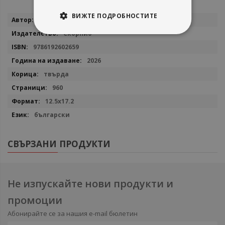
ВИЖТЕ ПОДРОБНОСТИТЕ
Повече
Сава Славчев
информация
Скорпио
9786192602659
2026
твърда
960
12.5х17.2
български
СВЪРЗАНИ ПРОДУКТИ
Не изпускайте нови продукти и
промоции
Абонирайте се за нашия e-mail бюлетин