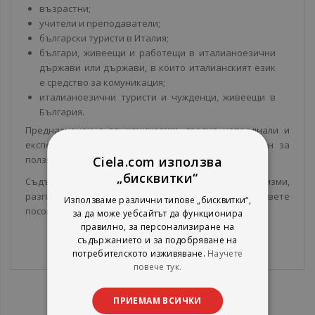
възрастни;
учители и преподаватели;
български туристи в Италия;
българи, живеещи и работещи в италианоезични
държави или държави, в които италианският език
е средство за комуникация;
италианоезични туристи и чужденци, живеещи в
България.
Предназначен е за начинаещи, средно напреднали и
експерти в езика. Размерът на речника е удобен за
ползване във всяка ситуация.
Ciela.com използва
„бисквитки“
Съдържа лексикални единици, идиоми, фразеологизми,
разговорни изрази и преводни съответствия в двете
Използваме различни типове „бисквитки“,
посоки.
за да може уебсайтът да функционира
правилно, за персонализиране на
съдържанието и за подобряване на
потребителското изживяване.
Научете
повече тук.
ПРИЕМАМ ВСИЧКИ