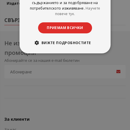
информация
съдържанието и за подобряване на
Софи Р
потребителското изживяване.
Научете
повече тук.
СВЪРЗАНИ ПРОДУКТИ
ПРИЕМАМ ВСИЧКИ
Не изпускайте нови продукти и
ВИЖТЕ ПОДРОБНОСТИТЕ
промоции
Абонирайте се за нашия e-mail бюлетин
За клиенти
За нас