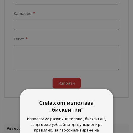
Заглавие
Текст
Изпрати
Ciela.com използва
„бисквитки“
Използваме различни типове „бисквитки“,
за да може уебсайтът да функционира
Повече
Димитър Саздов и колектив
правилно, за персонализиране на