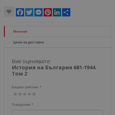
Facebook
Twitter
Messenger
Pinterest
LinkedIn
Share
Мнения
Цени за доставка
Вие оценявате:
История на България 681-1944.
Том 2
Вашият рейтинг
1
2
3
4
5
Псевдоним
звезда
звезди
звезди
звезди
звезди