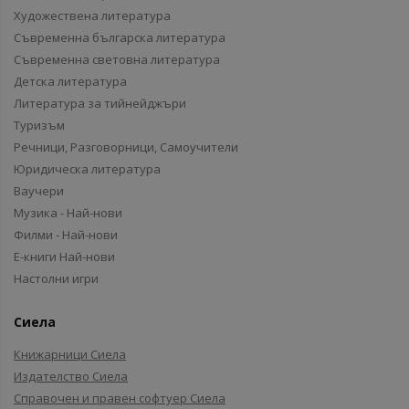
Художествена литература
Съвременна българска литература
Съвременна световна литература
Детска литература
Литература за тийнейджъри
Туризъм
Речници, Разговорници, Самоучители
Юридическа литература
Ваучери
Музика - Най-нови
Филми - Най-нови
Е-книги Най-нови
Настолни игри
Сиела
Книжарници Сиела
Издателство Сиела
Справочен и правен софтуер Сиела