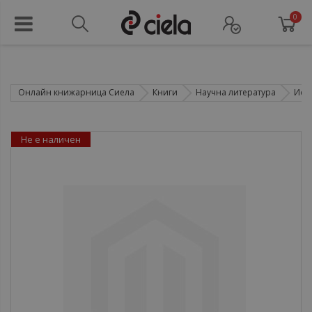
0
Онлайн книжарница Сиела
Книги
Научна литература
Ист
Не е наличен