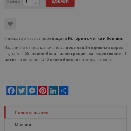
Кол-во
ДОБАВИ
Книжката е част от
поредицата
Истории с четка и боички
.
Изданието е предназначено за
деца над 3-годишна възраст,
съдържа
20 черно-бели илюстрации за оцветяване
,
1
четка
за рисуване и
12 цвята боички
на водна основа.
Facebook
Twitter
Messenger
Pinterest
LinkedIn
Share
Пълно описание
Мнения