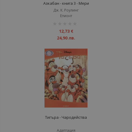
Азкабан - книга 3 - Мери
Гранпре
Дж. К. Роулинг
Егмонт
рейтинг:
1%
12,73 €
24,90 лв.
Тигъра - Чародейства
Адаптация