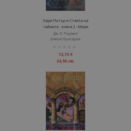
Хари Потър и Стаята на
тайните - книга 2 - Мери
Гранпре
Дж. К. Роулинг
Егмонт България
рейтинг:
1%
12,73 €
24,90 лв.