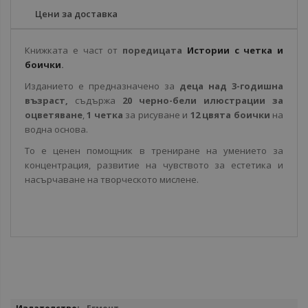
Цени за доставка
Книжката е част от
поредицата
Истории с четка и
боички
.
Изданието е предназначено за
деца над 3-годишна
възраст,
съдържа
20 черно-бели илюстрации за
оцветяване
,
1 четка
за рисуване и
12 цвята боички
на
водна основа.
То е ценен помощник в трениране на умението за
концентрация, развитие на чувството за естетика и
насърчаване на творческото мислене.
Повече