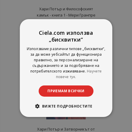
Хари Потър и Философският
камък - книга 1 - Мери Гранпре
Дж. К. Роулинг
Егмонт България
Ciela.com използва
рейтинг:
„бисквитки“
1%
12,73 €
Използваме различни типове „бисквитки“,
24,90 лв.
за да може уебсайтът да функционира
правилно, за персонализиране на
съдържанието и за подобряване на
потребителското изживяване.
Научете
повече тук.
ПРИЕМАМ ВСИЧКИ
ВИЖТЕ ПОДРОБНОСТИТЕ
Хари Потър и Затворникът от