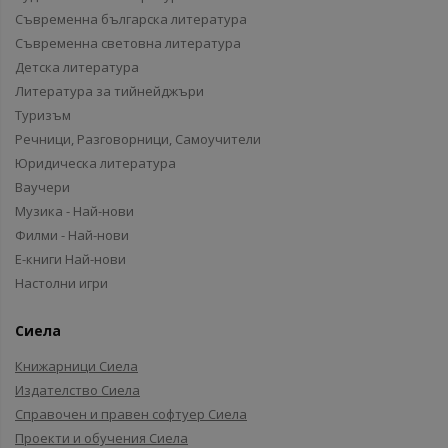
Съвременна българска литература
Съвременна световна литература
Детска литература
Литература за тийнейджъри
Туризъм
Речници, Разговорници, Самоучители
Юридическа литература
Ваучери
Музика - Най-нови
Филми - Най-нови
Е-книги Най-нови
Настолни игри
Сиела
Книжарници Сиела
Издателство Сиела
Справочен и правен софтуер Сиела
Проекти и обучения Сиела