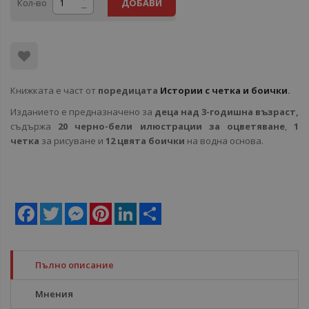
Кол-во
ДОБАВИ
Книжката е част от
поредицата
Истории с четка и боички
.
Изданието е предназначено за
деца над 3-годишна възраст,
съдържа
20 черно-бели илюстрации за оцветяване
,
1
четка
за рисуване и
12 цвята боички
на водна основа.
Facebook
Twitter
Messenger
Pinterest
LinkedIn
Share
Пълно описание
Мнения