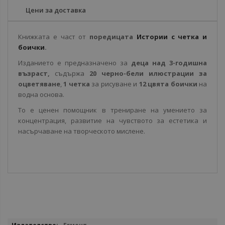
Цени за доставка
Книжката е част от
поредицата
Истории с четка и
боички
.
Изданието е предназначено за
деца над 3-годишна
възраст,
съдържа
20 черно-бели илюстрации за
оцветяване
,
1 четка
за рисуване и
12 цвята боички
на
водна основа.
То е ценен помощник в трениране на умението за
концентрация, развитие на чувството за естетика и
насърчаване на творческото мислене.
Повече