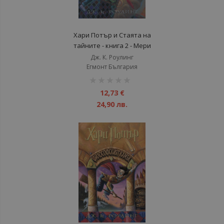
Хари Потър и Стаята на
тайните - книга 2 - Мери
Гранпре
Дж. К. Роулинг
Егмонт България
рейтинг:
1%
12,73 €
24,90 лв.