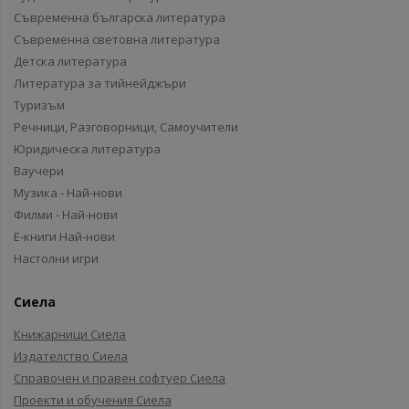
Съвременна българска литература
Съвременна световна литература
Детска литература
Литература за тийнейджъри
Туризъм
Речници, Разговорници, Самоучители
Юридическа литература
Ваучери
Музика - Най-нови
Филми - Най-нови
Е-книги Най-нови
Настолни игри
Сиела
Книжарници Сиела
Издателство Сиела
Справочен и правен софтуер Сиела
Проекти и обучения Сиела