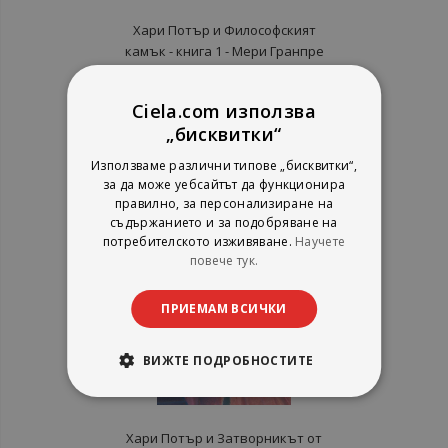
Хари Потър и Философският
камък - книга 1 - Мери Гранпре
Дж. К. Роулинг
Егмонт България
Ciela.com използва
рейтинг:
„бисквитки“
1%
12,73 €
Използваме различни типове „бисквитки“,
24,90 лв.
за да може уебсайтът да функционира
правилно, за персонализиране на
съдържанието и за подобряване на
потребителското изживяване.
Научете
повече тук.
ПРИЕМАМ ВСИЧКИ
ВИЖТЕ ПОДРОБНОСТИТЕ
Хари Потър и Затворникът от