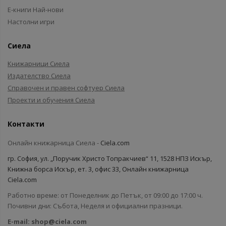
Е-книги Най-нови
Настолни игри
Сиела
Книжарници Сиела
Издателство Сиела
Справочен и правен софтуер Сиела
Проекти и обучения Сиела
Контакти
Онлайн книжарница Сиела -
Ciela.com
гр. София, ул. „Поручик Христо Топракчиев“ 11, 1528 НПЗ Искър,
Книжна борса Искър, ет. 3, офис 33, Онлайн книжарница
Ciela.com
Работно време: от Понеделник до Петък, от 09:00 до 17:00 ч.
Почивни дни: Събота, Неделя и официални празници.
E-mail:
shop@ciela.com