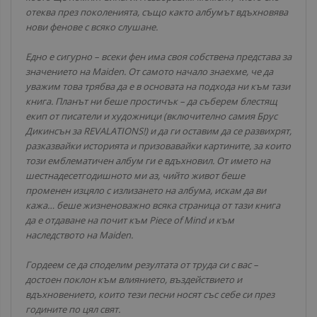
отеква през поколенията, също както албумът вдъхновява
нови фенове с всяко слушане.
Едно е сигурно – всеки фен има своя собствена представа за
значението на Maiden. От самото начало знаехме, че да
уважим това трябва да е в основата на подхода ни към тази
книга. Планът ни беше простичък – да съберем блестящ
екип от писатели и художници (включително самия Брус
Дикинсън за REVALATIONS!) и да ги оставим да се развихрят,
разказвайки историята и призовавайки картините, за които
този емблематичен албум ги е вдъхновил. От името на
шестнадесетгодишното ми аз, чийто живот беше
променен изцяло с излизането на албума, искам да ви
кажа… беше жизненоважно всяка страница от тази книга
да е отдаване на почит към Piece of Mind и към
наследството на Maiden.
Гордеем се да споделим резултата от труда си с вас –
достоен поклон към влиянието, въздействието и
вдъхновението, които тези песни носят със себе си през
годините по цял свят.