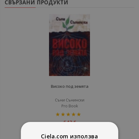
СВЪРЗАНИ ПРОДУКТИ
Високо под земята
Съни Сънински
Pro Book
рейтинг:
100%
6,13 €
11,99 лв.
Ciela.com използва