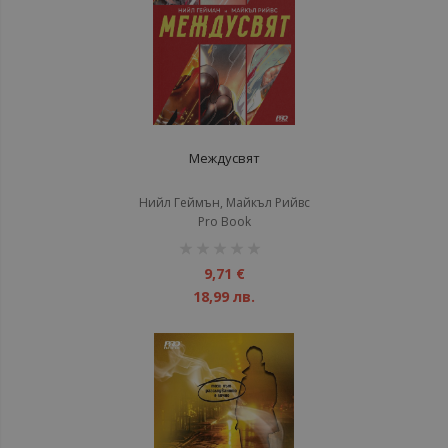
Междусвят
Нийл Геймън, Майкъл Рийвс
Pro Book
рейтинг:
1%
9,71 €
18,99 лв.