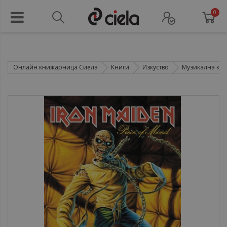
0
Онлайн книжарница Сиела
Книги
Изкуство
Музикална кул