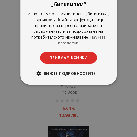
„бисквитки“
Използваме различни типове „бисквитки“,
за да може уебсайтът да функционира
правилно, за персонализиране на
съдържанието и за подобряване на
потребителското изживяване.
Научете
повече тук.
ПРИЕМАМ ВСИЧКИ
Богинята на Светлината
ВИЖТЕ ПОДРОБНОСТИТЕ
Ф. К. Каст
Pro Book
рейтинг:
1%
6,64 €
12,99 лв.