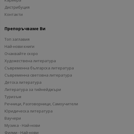
Кариера
Дистрибуция
Контакти
Препоръчваме Ви
Топ заглавия
Най-нови книги
Очаквайте скоро
Художествена литература
Съвременна българска литература
Съвременна световна литература
Детска литература
Литература за тийнейджъри
Туризъм
Речници, Разговорници, Самоучители
Юридическа литература
Ваучери
Музика - Най-нови
Филми - Най-нови