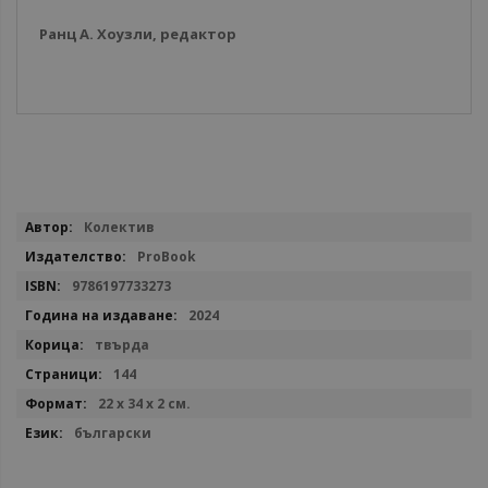
Ранц А. Хоузли, редактор
Повече
Колектив
информация
ProBook
9786197733273
2024
твърда
144
22 х 34 х 2 см.
български