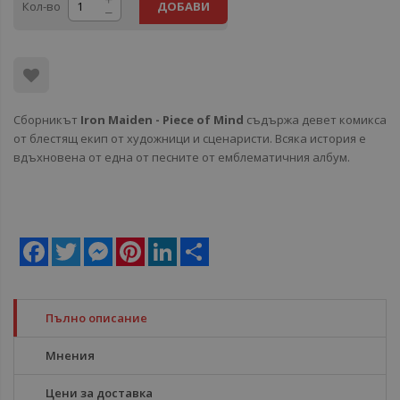
Кол-во
ДОБАВИ
Сборникът
Iron Maiden - Piece of Mind
съдържа девет комикса
от блестящ екип от художници и сценаристи. Всяка история е
вдъхновена от една от песните от емблематичния албум.
Facebook
Twitter
Messenger
Pinterest
LinkedIn
Share
Пълно описание
Мнения
Цени за доставка