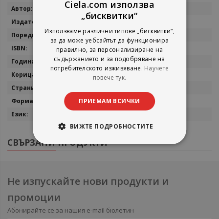
Ciela.com използва
Повече
Robert Kirkman
„бисквитки“
информация
Diamond Comics
Използваме различни типове „бисквитки“,
Invincible
за да може уебсайтът да функционира
9781534328037
правилно, за персонализиране на
съдържанието и за подобряване на
2026
потребителското изживяване.
Научете
мека
повече тук.
152
ПРИЕМАМ ВСИЧКИ
23 x 15.2 cm
английски
ВИЖТЕ ПОДРОБНОСТИТЕ
СВЪРЗАНИ ПРОДУКТИ
Не изпускайте нови продукти и
промоции
Абонирайте се за нашия e-mail бюлетин