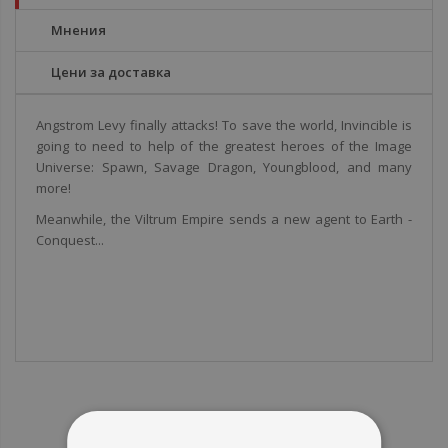
Мнения
Цени за доставка
Angstrom Levy finally attacks! To save the world, Invincible is
going to need to help of the greatest heroes of the Image
Universe: Spawn, Savage Dragon, Youngblood, and many
more!
Meanwhile, the Viltrum Empire sends a new agent to Earth -
Conquest...