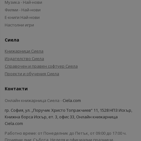
Музика - Най-нови
Филми - Най-нови
Е-книги Най-нови
Настолни игри
Сиела
Книжарници Сиела
Издателство Сиела
Справочен и правен софтуер Сиела
Проекти и обучения Сиела
Контакти
Онлайн книжарница Сиела -
Ciela.com
гр. София, ул. „Поручик Христо Топракчиев“ 11, 1528 НПЗ Искър,
Книжна борса Искър, ет. 3, офис 33, Онлайн книжарница
Ciela.com
Работно време: от Понеделник до Петък, от 09:00 до 17:00 ч.
Почивни дни: Събота, Неделя и официални празници.