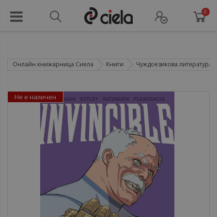
0
Онлайн книжарница Сиела
Книги
Чуждоезикова литература
Не е наличен