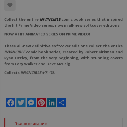
Collect the entire
INVINCIBLE
comic book series that inspired
the hit Prime Video series, now in all-new softcover editions!
NOW A HIT ANIMATED SERIES ON PRIME VIDEO!
These all-new definitive softcover editions collect the entire
INVINCIBLE
comic book series, created by Robert Kirkman and
Ryan Ottley, from the very beginning, with stunning covers
from Cory Walker and Dave McCaig.
Collects
INVINCIBLE
#71-78.
Facebook
Twitter
Messenger
Pinterest
LinkedIn
Share
Пълно описание