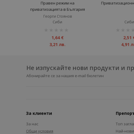
Правен режим на
Приватизационн
приватизацията в България
Георги Стоянов
Сиби
Сиби
рейтинг:
рейтинг:
1%
1%
1,64 €
2,51 
3,21 лв.
4,91 л
Не изпускайте нови продукти и 
Абонирайте се за нашия e-mail бюлетин
За клиенти
Препор
За нас
Топ загл
Общи условия
Най-нови