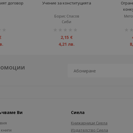
ият договор
Учение за конституцията
Огран
конк
Борис Спасов
Мето
Сиби
рейтинг:
рейт
1%
1%
€
2,15 €
в.
4,21 лв.
8
промоции
ъчваме Ви
Сиела
авия
Книжарници Сиела
 книги
Издателство Сиела