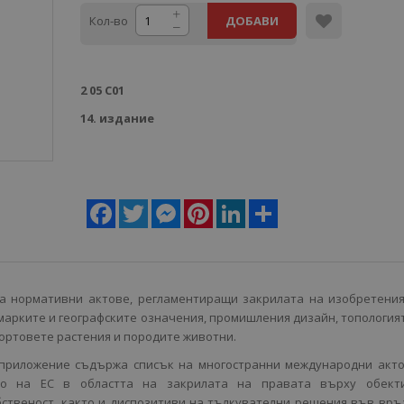
Кол-во
ДОБАВИ
2 05 С01
14. издание
Facebook
Twitter
Messenger
Pinterest
LinkedIn
Share
 нормативни актове, регламентиращи закрилата на изобретения
марките и географските означения, промишления дизайн, топология
сортовете растения и породите животни.
приложение съдържа списък на многостранни международни акто
то на ЕС в областта на закрилата на правата върху обект
бственост, както и диспозитиви на тълкувателни решения във връ