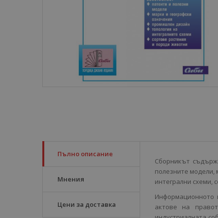
Пълно описание
Сборникът съдържа
полезните модели, 
Мнения
интегрални схеми, 
Информационното 
Цени за доставка
актове на право
индустриалната со