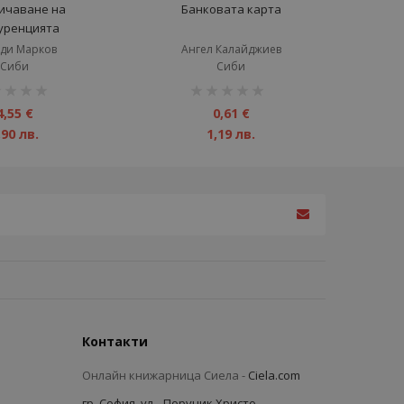
ичаване на
Банковата карта
уренцията
ди Марков
Ангел Калайджиев
Сиби
Сиби
инг:
рейтинг:
1%
4,55 €
0,61 €
,90 лв.
1,19 лв.
Контакти
Онлайн книжарница Сиела -
Ciela.com
гр. София, ул. „Поручик Христо