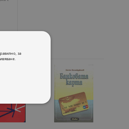
равилно, за
ивяване.