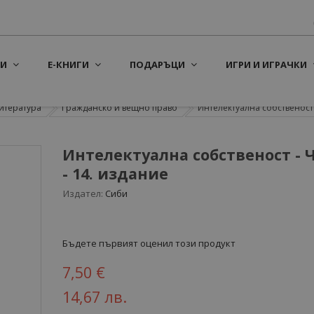
И
Е-КНИГИ
ПОДАРЪЦИ
ИГРИ И ИГРАЧКИ
итература
Гражданско и вещно право
Интелектуална собственост -
Интелектуална собственост - Ч
- 14. издание
Издател:
Сиби
Бъдете първият оценил този продукт
7,50 €
14,67 лв.