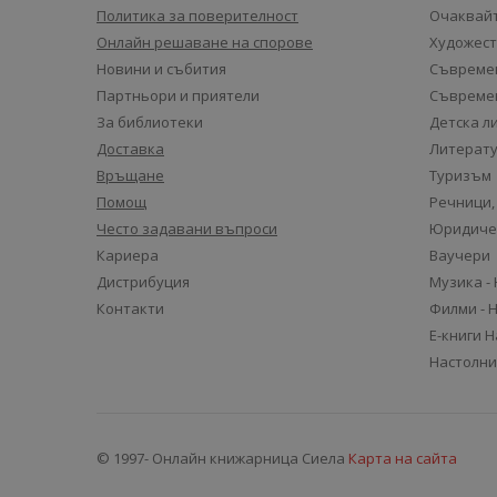
Политика за поверителност
Очаквайт
Онлайн решаване на спорове
Художест
Новини и събития
Съвремен
Партньори и приятели
Съвремен
За библиотеки
Детска л
Доставка
Литерату
Връщане
Туризъм
Помощ
Речници,
Често задавани въпроси
Юридиче
Кариера
Ваучери
Дистрибуция
Музика -
Контакти
Филми - 
Е-книги 
Настолни
© 1997- Онлайн книжарница Сиела
Карта на сайта