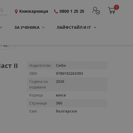
0
Книжарници
0800 1 25 25
ЗА УЧЕНИКА
ЛАЙФСТАЙЛ И IT
 Ча...
аст ІІ
Повече
Издателство
Сиби
информация
ISBN
9786192263393
Година на
2026
издаване
Корица
мека
Страници
360
Език
български