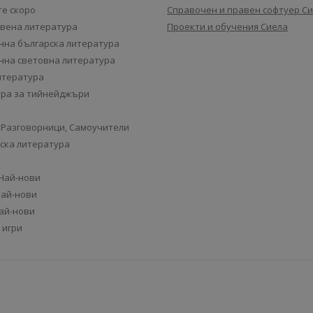
е скоро
Справочен и правен софтуер С
вена литература
Проекти и обучения Сиела
на българска литература
на световна литература
итература
ра за тийнейджъри
 Разговорници, Самоучители
ска литература
 Най-нови
Най-нови
Най-нови
 игри