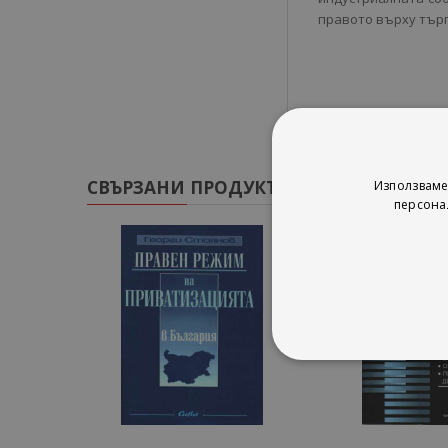
правото върху търг
СВЪРЗАНИ ПРОДУКТИ
Използваме
персона