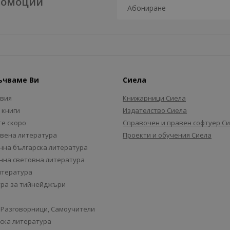
промоции
ъчваме Ви
Сиела
авия
Книжарници Сиела
 книги
Издателство Сиела
е скоро
Справочен и правен софтуер С
вена литература
Проекти и обучения Сиела
на българска литература
на световна литература
итература
ра за тийнейджъри
 Разговорници, Самоучители
ска литература