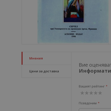
Мнения
Вие оценява
Информатик
Цени за доставка
Вашият рейтинг
1
2
3
4
5
Псевдоним
звезда
звезди
звезди
звезди
звезди