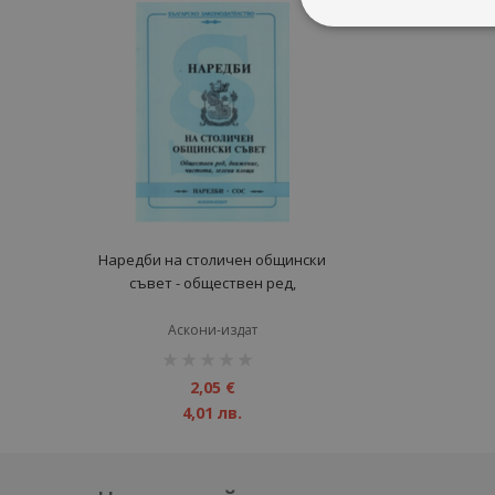
Наредби на столичен общински
съвет - обществен ред,
движение, чистота, зелени
площи
Аскони-издат
рейтинг:
1%
2,05 €
4,01 лв.