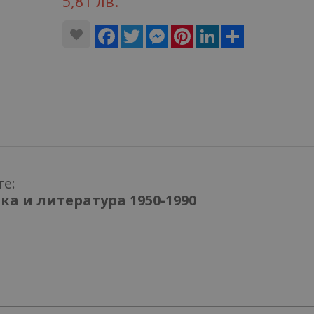
5,81 лв.
Facebook
Twitter
Messenger
Pinterest
LinkedIn
Share
те:
а и литература 1950-1990