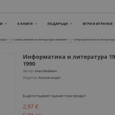
И
Е-КНИГИ
ПОДАРЪЦИ
ИГРИ И ИГРАЧКИ
тура
Езикознание и литературознание
Информатика и литература
Информатика и литература 19
1990
Автор:
Ален Вюймен
Издател:
Аскони-издат
Бъдете първият оценил този продукт
2,97 €