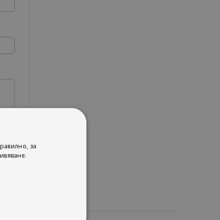
равилно, за
ивяване.