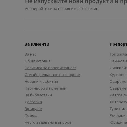
Не изпускайте нови продукти и 
Абонирайте се за нашия e-mail бюлетин
За клиенти
Препор
За нас
Топ загл
Общи условия
Най-нови
Политика за поверителност
Очаквайт
Онлайн решаване на спорове
Художест
Новини и събития
Съвремен
Партньори и приятели
Съвремен
За библиотеки
Детска л
Доставка
Литерату
Връщане
Туризъм
Помощ
Речници,
Често задавани въпроси
Юридиче