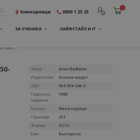
0
Книжарници
0800 1 25 25
ЗА УЧЕНИКА
ЛАЙФСТАЙЛ И IT
 1950-...
50-
Повече
Автор
Ален Вюймен
информация
Издателство
Аскони-издат
ISBN
954-854-240-4
Година на
1998
издаване
Корица
Меки корици
Страници
312
Формат
21/15
Език
Български