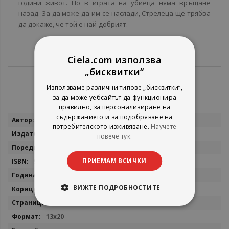
години живот. Но в играта на убиеца няма връщане
назад. За да може да им се наслади, Стрелеца ще трябва
да докаже, че той е най-добрият.
Ciela.com използва
„бисквитки“
Използваме различни типове „бисквитки“,
за да може уебсайтът да функционира
правилно, за персонализиране на
съдържанието и за подобряване на
Повече
Джей Р. Бонансинга
потребителското изживяване.
Научете
информация
Бард
повече тук.
Кралете на трилъра
ПРИЕМАМ ВСИЧКИ
9789545840913
2026
ВИЖТЕ ПОДРОБНОСТИТЕ
мека
304
13x20