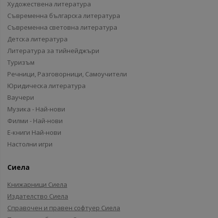
Художествена литература
Съвременна българска литература
Съвременна световна литература
Детска литература
Литература за тийнейджъри
Туризъм
Речници, Разговорници, Самоучители
Юридическа литература
Ваучери
Музика - Най-нови
Филми - Най-нови
Е-книги Най-нови
Настолни игри
Сиела
Книжарници Сиела
Издателство Сиела
Справочен и правен софтуер Сиела