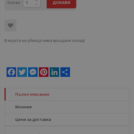
Кол-во
ДОБАВИ
В играта на убиеца няма връщане назад!
Facebook
Twitter
Messenger
Pinterest
LinkedIn
Share
Пълно описание
Мнения
Цени за доставка