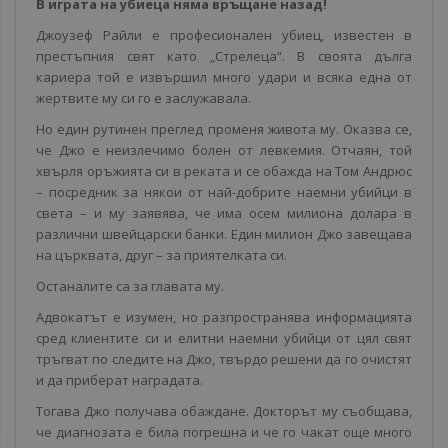
В играта на убиеца няма връщане назад!
Джоузеф Райли е професионален убиец, известен в
престъпния свят като „Стрелеца“. В своята дълга
кариера той е извършил много удари и всяка една от
жертвите му си го е заслужавала.
Но един рутинен преглед променя живота му. Оказва се,
че Джо е неизлечимо болен от левкемия. Отчаян, той
хвърля оръжията си в реката и се обажда на Том Андрюс
– посредник за някои от най-добрите наемни убийци в
света – и му заявява, че има осем милиона долара в
различни швейцарски банки. Един милион Джо завещава
на църквата, друг – за приятелката си.
Останалите са за главата му.
Адвокатът е изумен, но разпространява информацията
сред клиентите си и елитни наемни убийци от цял свят
тръгват по следите на Джо, твърдо решени да го очистят
и да приберат наградата.
Тогава Джо получава обаждане. Докторът му съобщава,
че диагнозата е била погрешна и че го чакат още много