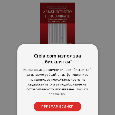
Ciela.com използва
„бисквитки“
Длъжностното присвояване
според българското
Използваме различни типове „бисквитки“,
наказателно право - старо
Дарина Косева
за да може уебсайтът да функционира
издание
Сиела
правилно, за персонализиране на
рейтинг:
съдържанието и за подобряване на
потребителското изживяване.
Научете
1%
10,23 €
повече тук.
20,01 лв.
ПРИЕМАМ ВСИЧКИ