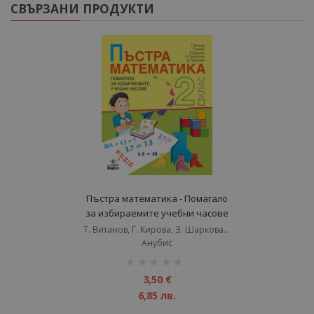
СВЪРЗАНИ ПРОДУКТИ
Пъстра математика - Помагало
за избираемите учебни часове
за 2. клас - старо издание
Т. Витанов, Г. Кирова, З. Шаркова, И. Пушкарова, Д. Парушева
Анубис
рейтинг:
1%
3,50 €
6,85 лв.