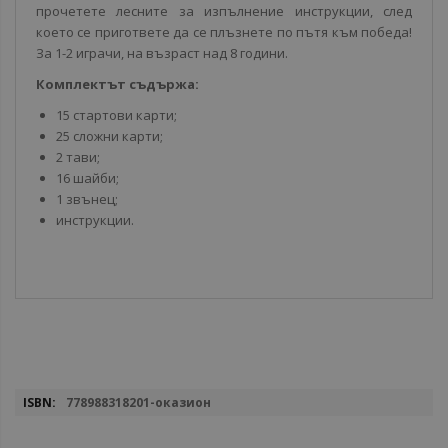
прочетете лесните за изпълнение инструкции, след
което се пригответе да се плъзнете по пътя към победа!
За 1-2 играчи, на възраст над 8 години.
Комплектът съдържа:
15 стартови карти;
25 сложни карти;
2 тави;
16 шайби;
1 звънец;
инструкции.
Повече
778988318201-оказион
информация