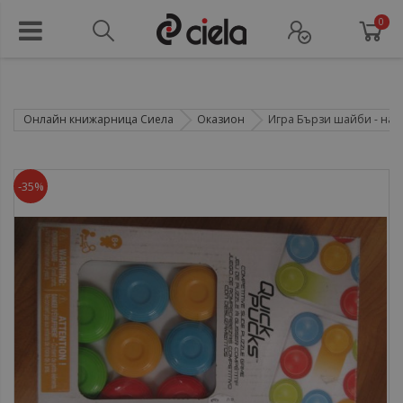
0
Онлайн книжарница Сиела
Оказион
Игра Бързи шайби - нару
-35%