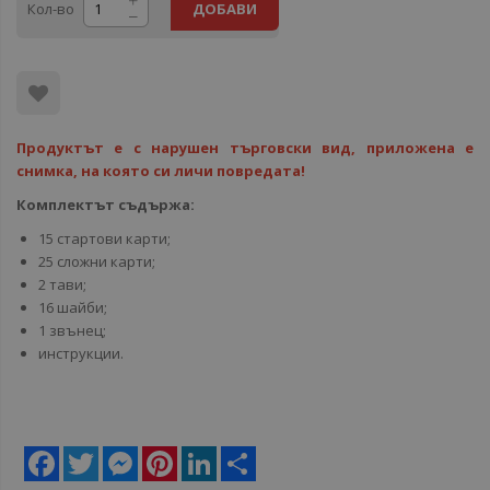
Кол-во
ДОБАВИ
Продуктът е с нарушен търговски вид, приложена е
снимка, на която си личи повредата!
Комплектът съдържа:
15 стартови карти;
25 сложни карти;
2 тави;
16 шайби;
1 звънец;
инструкции.
Facebook
Twitter
Messenger
Pinterest
LinkedIn
Share