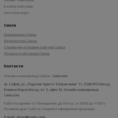
Филми - Най-нови
Е-книги Най-нови
Настолни игри
Сиела
Книжарници Сиела
Издателство Сиела
Справочен и правен софтуер Сиела
Проекти и обучения Сиела
Контакти
Онлайн книжарница Сиела -
Ciela.com
гр. София, ул. „Поручик Христо Топракчиев“ 11, 1528 НПЗ Искър,
Книжна борса Искър, ет. 3, офис 33, Онлайн книжарница
Ciela.com
Работно време: от Понеделник до Петък, от 09:00 до 17:00 ч.
Почивни дни: Събота, Неделя и официални празници.
E-mail:
shop@ciela.com