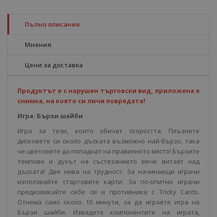
Пълно описание
Мнения
Цени за доставка
Продуктът е с нарушен търговски вид, приложена е
снимка, на която си личи повредата!
Игра: Бързи шайби
Игра за тези, които обичат скоростта. Плъзнете
дисковете си около дъската възможно най-бързо, така
че цветовете да попаднат на правилното място! Бързите
темпове и духът на състезанието вече витаят над
дъската! Две нива на трудност: За начинаещи играчи
използвайте стартовите карти. За по-опитни играчи
предизвикайте себе си и противника с Tricky Cards.
Отнема само около 10 минути, за да играете игра на
Бързи шайби. Извадете компонентите на играта,