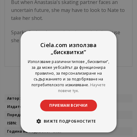
But when Anastasia's skating partner faces an
uncertain future, she may have to look to Nate to
take her shot.
Sparks fly, but Anastasia isn't worried... because
she could never like a hockey player, right?
Ciela.com използва
„бисквитки“
Използваме различни типове „бисквитки“,
за да може уебсайтът да функционира
правилно, за персонализиране на
съдържанието и за подобряване на
потребителското изживяване.
Научете
повече тук.
Повече
Hannah Grace
информация
ПРИЕМАМ ВСИЧКИ
Simon & Schuster
Maple Hills Series
ВИЖТЕ ПОДРОБНОСТИТЕ
9781398525689
2023