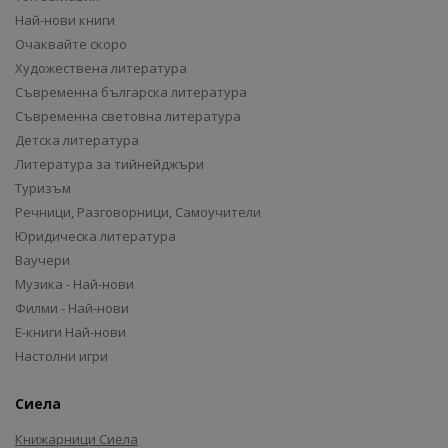
Най-нови книги
Очаквайте скоро
Художествена литература
Съвременна българска литература
Съвременна световна литература
Детска литература
Литература за тийнейджъри
Туризъм
Речници, Разговорници, Самоучители
Юридическа литература
Ваучери
Музика - Най-нови
Филми - Най-нови
Е-книги Най-нови
Настолни игри
Сиела
Книжарници Сиела