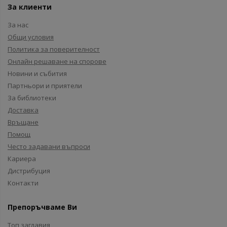
За клиенти
За нас
Общи условия
Политика за поверителност
Онлайн решаване на спорове
Новини и събития
Партньори и приятели
За библиотеки
Доставка
Връщане
Помощ
Често задавани въпроси
Кариера
Дистрибуция
Контакти
Препоръчваме Ви
Топ заглавия