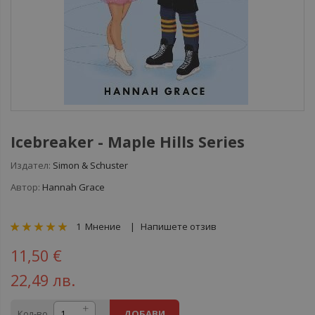
Icebreaker - Maple Hills Series
Издател:
Simon & Schuster
Автор:
Hannah Grace
рейтинг:
1
Мнение
Напишете отзив
100
100
% of
11,50 €
22,49 лв.
Кол-во
ДОБАВИ