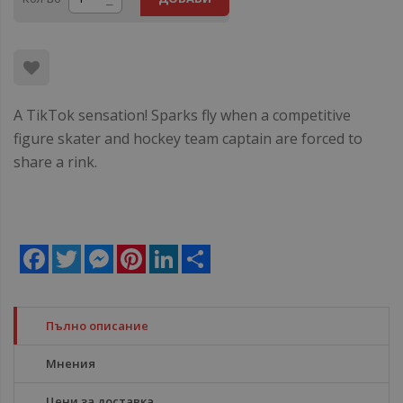
A TikTok sensation! Sparks fly when a competitive
figure skater and hockey team captain are forced to
share a rink.
Facebook
Twitter
Messenger
Pinterest
LinkedIn
Share
Пълно описание
Мнения
Цени за доставка