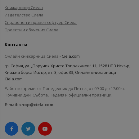
Книжарници Сиела
Издателство Сиела
Справочен и правен софтуер Сиела
Проекти и обучения Сиела
Контакти
Онлайн книжарница Сиела -
Ciela.com
гр. София, ул. „Поручик Христо Топракчиев“ 11, 1528 НПЗ Искър,
Книжна борса Искър, ет. 3, офис 33, Онлайн книжарница
Ciela.com
Работно време: от Понеделник до Петък, от 09:00 до 17:00 ч.
Почивни дни: Събота, Неделя и официални празници.
E-mail:
shop@ciela.com