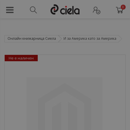
0
Онлайн книжарница Сиела
И за Америка като за Америка
Не е наличен