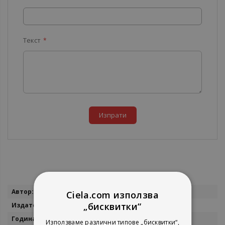
Текст
Изпрати
Повече
Марко Семов
Ciela.com използва
информация
„бисквитки“
Софи Р
2001
Използваме различни типове „бисквитки“,