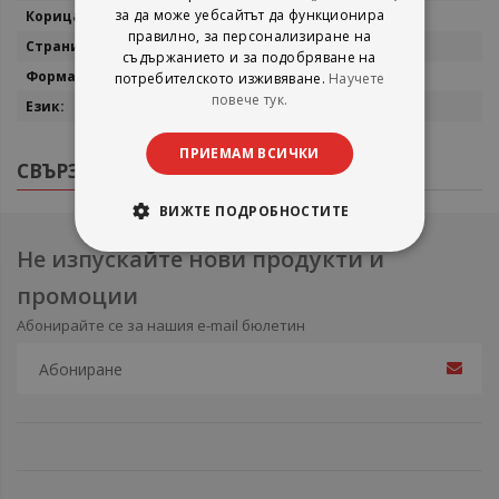
за да може уебсайтът да функционира
Меки корици
правилно, за персонализиране на
280
съдържанието и за подобряване на
20/14
потребителското изживяване.
Научете
повече тук.
Български
ПРИЕМАМ ВСИЧКИ
СВЪРЗАНИ ПРОДУКТИ
ВИЖТЕ ПОДРОБНОСТИТЕ
Не изпускайте нови продукти и
промоции
Абонирайте се за нашия e-mail бюлетин