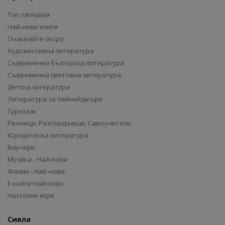
Топ заглавия
Най-нови книги
Очаквайте скоро
Художествена литература
Съвременна българска литература
Съвременна световна литература
Детска литература
Литература за тийнейджъри
Туризъм
Речници, Разговорници, Самоучители
Юридическа литература
Ваучери
Музика - Най-нови
Филми - Най-нови
Е-книги Най-нови
Настолни игри
Сиела