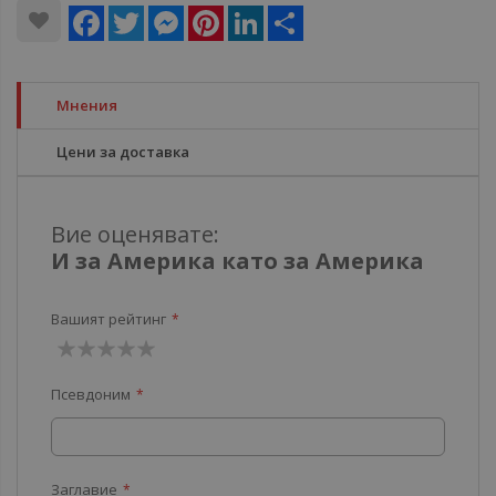
Facebook
Twitter
Messenger
Pinterest
LinkedIn
Share
Мнения
Цени за доставка
Вие оценявате:
И за Америка като за Америка
Вашият рейтинг
1
2
3
4
5
Псевдоним
звезда
звезди
звезди
звезди
звезди
Заглавие