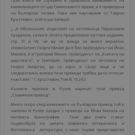
Тази книга не случайно е привлякла вниманието на
книжовниците от цар Симеоновото време, и е приведена
на български тогава. Това ние научаваме от Гаврил
Кръстевич , който ще запише:
„…А Оболонский, издателят на летописеца Перяславля
Суздалски, казва в своето предисловие на това издание,
стр. VI и VII, че му се вижда за много вероятно
споменатият Георги Миних да е бил преводачът на Йоан
Малала, а и Григорий Миних, преводачът на „Книгата на
царствата“, и Григорий, преводачът на летописа на
Георги Амартол, да са едно и също лице и че
следователно всички тези преводи трябва да се отнесат
към X век .“ Г. Кръстевич, Том III, 15.24.3.
Късните преписи в Русия наричат този превод
„Славянски превод“.
Много скоро след излизането на български превод той е
занесен в Русия заедно с превода на Йоан Малала на
неговата Хронография . Тези две книги стават
първообраз на цялата славянска историческа и
богословска литература, с неин първи представител