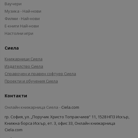
Ваучери
Музика - Най-нови
Филми - Най-нови
Е-книги Най-нови
Настолни игри
Сиела
Книжарници Сиела
Издателство Сиела
Справочен и правен софтуер Сиела
Проекти и обучения Сиела
Контакти
Онлайн книжарница Сиела -
Ciela.com
гр. София, ул. „Поручик Христо Топракчиев“ 11, 1528 НПЗ Искър,
Книжна борса Искър, ет. 3, офис 33, Онлайн книжарница
Ciela.com