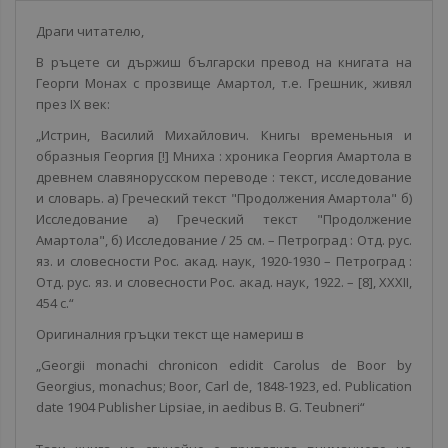
Драги читателю,
В ръцете си държиш български превод на книгата на
Георги Монах с прозвище Амартол, т.е. Грешник, живял
през IX век:
„Истрин, Василий Михайлович. Книгы временьныя и
образныя Георгия [!] Мниха : хроника Георгия Амартола в
древнем славянорусском переводе : текст, исследование
и словарь. а) Греческий текст "Продолжения Амартола" б)
Исследование а) Греческий текст "Продолжение
Амартола", б) Исследование / 25 см. – Петроград : Отд. рус.
яз. и словесности Рос. акад. наук, 1920-1930 – Петроград :
Отд. рус. яз. и словесности Рос. акад. наук, 1922. – [8], XXXII,
454 с.“
Оригиналния гръцки текст ще намериш в
„Georgii monachi chronicon edidit Carolus de Boor by
Georgius, monachus; Boor, Carl de, 1848-1923, ed. Publication
date 1904 Publisher Lipsiae, in aedibus B. G. Teubneri“