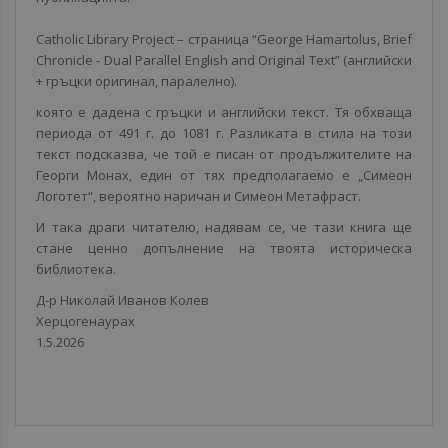
Catholic Library Project – страница “George Hamartolus, Brief
Chronicle - Dual Parallel English and Original Text” (английски
+ гръцки оригинал, паралелно).
която е дадена с гръцки и английски текст. Тя обхваща
периода от 491 г. до 1081 г. Разликата в стила на този
текст подсказва, че той е писан от продължителите на
Георги Монах, един от тях предполагаемо е „Симеон
Логотет“, вероятно наричан и Симеон Метафраст.
И така драги читателю, надявам се, че тази книга ще
стане ценно допълнение на твоята историческа
библиотека.
Д-р Николай Иванов Колев
Херцогенаурах
1.5.2026