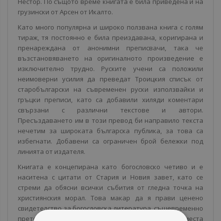
Нестор. По същото време книгата е била приведена и на
грузински от Арсен от Икалто.
Като много популярна и широко ползвана книга с голям
тираж, тя постоянно е била преиздавана, коригирана и
пренареждана от анонимни преписвачи, така че
възстановяването на оригиналното произведение е
изключително трудно. Руските учени са положили
неимоверни усилия да преведат Троицкия списък от
старобългарски на съвременен руски използвайки и
гръцки преписи, като са добавили хиляди коментари
свързани с различни текстове и автори.
Пресъздаването им в този превод би направило текста
нечетим за широката българска публика, за това са
избегнати. Добавени са ограничен брой бележки под
линията от издателя.
Книгата е концепирана като богословско четиво и е
наситена с цитати от Стария и Новия завет, като се
стреми да обясни всички събития от гледна точка на
християнския морал. Това макар да я прави ценено
свидетелство за богословска литература, същевременно
претоварва ненужно от днешна гледна точка, на места