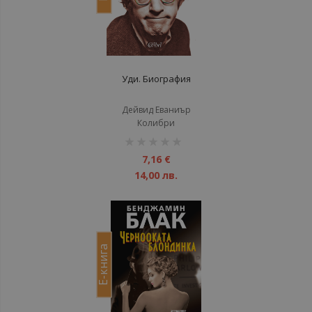
Уди. Биография
Дейвид Еваниър
Колибри
рейтинг:
1%
7,16 €
14,00 лв.
Е-книга