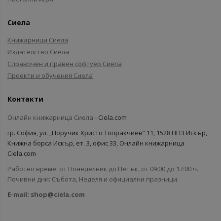
Сиела
Книжарници Сиела
Издателство Сиела
Справочен и правен софтуер Сиела
Проекти и обучения Сиела
Контакти
Онлайн книжарница Сиела -
Ciela.com
гр. София, ул. „Поручик Христо Топракчиев“ 11, 1528 НПЗ Искър,
Книжна борса Искър, ет. 3, офис 33, Онлайн книжарница
Ciela.com
Работно време: от Понеделник до Петък, от 09:00 до 17:00 ч.
Почивни дни: Събота, Неделя и официални празници.
E-mail:
shop@ciela.com