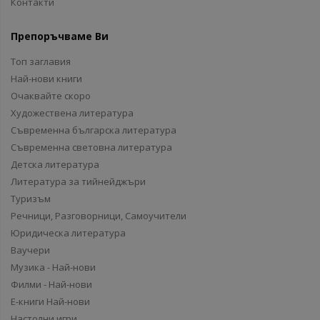
Контакти
Препоръчваме Ви
Топ заглавия
Най-нови книги
Очаквайте скоро
Художествена литература
Съвременна българска литература
Съвременна световна литература
Детска литература
Литература за тийнейджъри
Туризъм
Речници, Разговорници, Самоучители
Юридическа литература
Ваучери
Музика - Най-нови
Филми - Най-нови
Е-книги Най-нови
Настолни игри