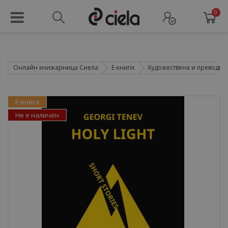
0
Онлайн книжарница Сиела
Е-книги
Художествена и преводна 
Е-книга
Не е наличен