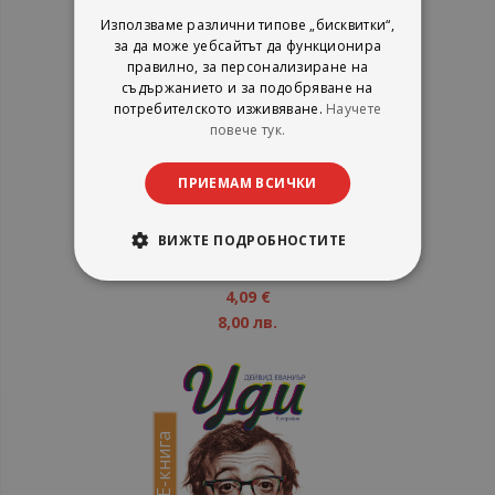
Е-книга
Използваме различни типове „бисквитки“,
за да може уебсайтът да функционира
правилно, за персонализиране на
съдържанието и за подобряване на
потребителското изживяване.
Научете
повече тук.
Том 2.0
ПРИЕМАМ ВСИЧКИ
Александър Шпатов
Колибри
ВИЖТЕ ПОДРОБНОСТИТЕ
рейтинг:
1%
4,09 €
8,00 лв.
Е-книга