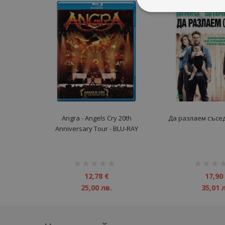
Angra ‎- Angels Cry 20th
Да разлаем съсед
Anniversary Tour - BLU-RAY
рейтинг:
рейтинг:
1%
1%
12,78 €
17,90
25,00 лв.
35,01 