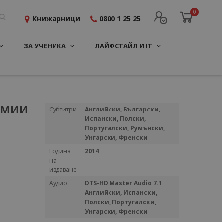
0
Книжарници
0800 1 25 25
ЗА УЧЕНИКА
ЛАЙФСТАЙЛ И IT
АРМИИ
Повече
Субтитри
Английски, Български,
информация
Испански, Полски,
Португалски, Румънски,
Унгарски, Френски
Година
2014
на
издаване
Аудио
DTS-HD Master Audio 7.1
Английски, Испански,
Полски, Португалски,
Унгарски, Френски