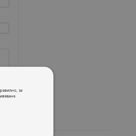
равилно, за
ивяване.