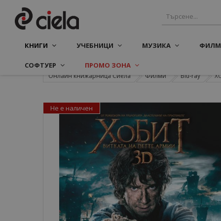
КНИГИ
УЧЕБНИЦИ
МУЗИКА
ФИЛМ
СОФТУЕР
ПРОМО ЗОНА
Онлайн книжарница Сиела
Филми
Blu-ray
ХО
Не е наличен