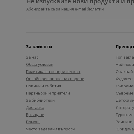
Не изпускайте нови продукти и 
Абонирайте се за нашия e-mail бюлетин
За клиенти
Препор
За нас
Топ загл
Общи условия
Най-нови
Политика за поверителност
Очаквайт
Онлайн решаване на спорове
Художест
Новини и събития
Съвремен
Партньори и приятели
Съвремен
За библиотеки
Детска л
Доставка
Литерату
Връщане
Туризъм
Помощ
Речници,
Често задавани въпроси
Юридиче