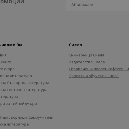
промоции
ъчваме Ви
Сиела
авия
Книжарници Сиела
 книги
Издателство Сиела
е скоро
Справочен и правен софтуер С
вена литература
Проекти и обучения Сиела
на българска литература
на световна литература
итература
ра за тийнейджъри
 Разговорници, Самоучители
ска литература