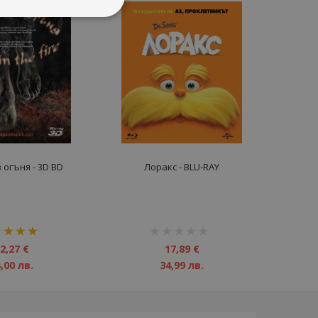
 огъня - 3D BD
Лоракс - BLU-RAY
инг:
рейтинг:
1%
2,27 €
17,89 €
,00 лв.
34,99 лв.