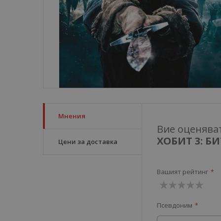
Мнения
Вие оценява
ХОБИТ 3: Б
Цени за доставка
Вашият рейтинг
1
2
3
4
5
Псевдоним
звезда
звезди
звезди
звезди
звезди