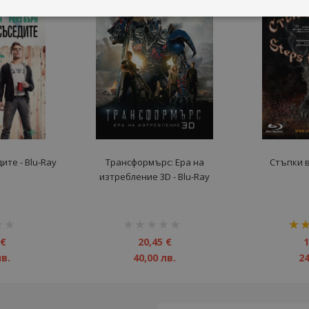
ите - Blu-Ray
Трансформърс: Ера на
Стъпки в
изтребление 3D - Blu-Ray
рейтинг:
рейт
1%
100%
 €
20,45 €
1
лв.
40,00 лв.
24