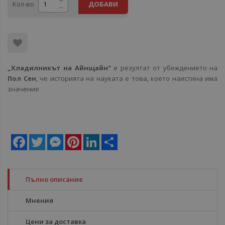
Кол-во
ДОБАВИ
„Хладилникът на Айнщайн“
е резултат от убеждението на
Пол Сен
, че историята на науката е това, което наистина има
значение
Facebook
Twitter
Messenger
Pinterest
LinkedIn
Share
Пълно описание
Мнения
Цени за доставка