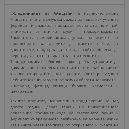
„Хладилникът на Айнщайн“
е научно-популярна
книга, но тя е и вълнуващ разказ за това, как учените
формират и развиват най-малко познатата, но и най-
значимата от всички науки – термодинамиката.
Законите на термодинамиката управляват всичко – от
поведението на атомите до живите клетки, от
двигателите, поддържащи света, в който живеем, до
черната дупка в центъра на нашата галактика.
Термодинамиката обяснява защо трябва да ядем и да
дишаме, как се запалват светлините и в крайна сметка
как ще свърши Вселената. Хората, които разгадават
нейните закони, са учени от всички области на науката –
инженери, физици, химици, биолози, космолози и
математици.
Техните открития, направени в продължение на над
двеста години, дават тласък на индустриалната
революция, променят хода на световните войни и
формират съвременното разбиране за черните дупки.
Тази книга улавя тръпката от откритието и силата на