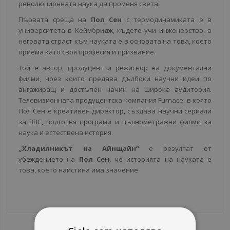
революционната наука да променя света.
Първата среща на
Пол Сен
с термодинамиката е в
университета в Кеймбридж, където учи инженерство, а
неговата страст към науката е в основата на това, което
приема като своя професия и призвание.
Той е автор, продуцент и режисьор на документални
филми, чрез които предава дълбоки научни идеи по
ангажиращ и достъпен начин на широка аудитория.
Телевизионната продуцентска компания Furnace, в която
Пол Сен е креативен директор, създава научни сериали
за BBC, подготвя програми и пълнометражни филми за
наука и естествена история.
„Хладилникът на Айнщайн“
е резултат от
убеждението на
Пол Сен
, че историята на науката е
това, което наистина има значение