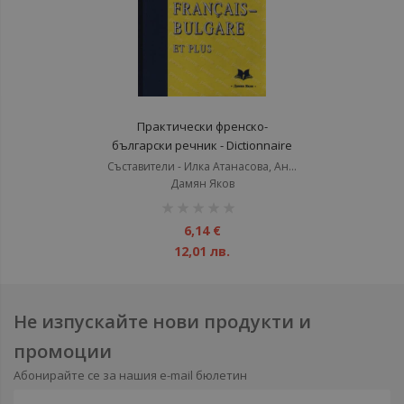
Практически френско-
български речник - Dictionnaire
Pratique Français-Bulgare et plus
Съставители - Илка Атанасова, Анка Бойчева, Виргиния Тошева-Пейчева, Хачик Хачикян. Под редакцията на Хачик Хачикян.
Дамян Яков
рейтинг:
1%
6,14 €
12,01 лв.
Не изпускайте нови продукти и
промоции
Абонирайте се за нашия e-mail бюлетин