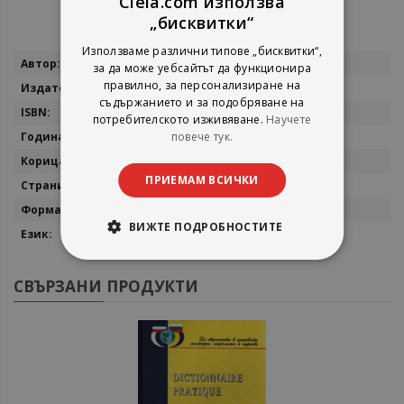
Ciela.com използва
„бисквитки“
Използваме различни типове „бисквитки“,
Повече
Пол Сен
за да може уебсайтът да функционира
информация
правилно, за персонализиране на
Дамян Яков
съдържанието и за подобряване на
9789545277054
потребителското изживяване.
Научете
повече тук.
2026
мека
ПРИЕМАМ ВСИЧКИ
424
14,5х21,5
ВИЖТЕ ПОДРОБНОСТИТЕ
български
СВЪРЗАНИ ПРОДУКТИ