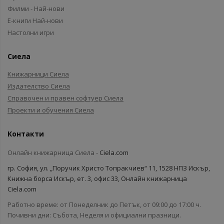
Филми - Най-нови
Е-книги Най-нови
Настолни игри
Сиела
Книжарници Сиела
Издателство Сиела
Справочен и правен софтуер Сиела
Проекти и обучения Сиела
Контакти
Онлайн книжарница Сиела -
Ciela.com
гр. София, ул. „Поручик Христо Топракчиев“ 11, 1528 НПЗ Искър,
Книжна борса Искър, ет. 3, офис 33, Онлайн книжарница
Ciela.com
Работно време: от Понеделник до Петък, от 09:00 до 17:00 ч.
Почивни дни: Събота, Неделя и официални празници.