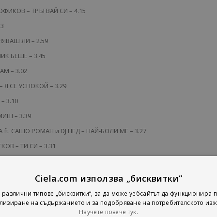
ФИКОВ – ТРЪГВАЙ СИ – 4.15
23
ЯВАШ ЛИ – 2.59
ИК БЕШЕ – 3.45
АМ – 3.02
 Я СЕ УСПОКОЙ – 3.29
– 3.10
МИШ – 3.39
ft. САШО РОМАН и DJ НЕД – НАЙ-БОЛИ МЕ – 3.27
ОВ – ТИ СИ – 3.31
– НУЛА ВРЕМЕ – 3.36
Ciela.com използва „бисквитки“
2
 различни типове „бисквитки“, за да може уебсайтът да функционира п
лизиране на съдържанието и за подобряване на потребителското изж
БОМБА – 2.56
Научете повече тук.