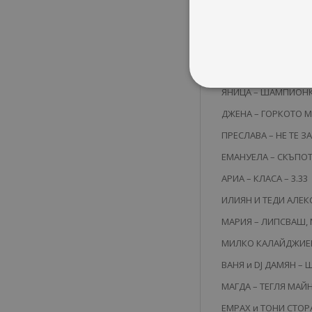
ИЛИЯН ft. N.A.S.O – 
ТАНЯ МАРИНОВА и КИ
CD4
ЦВЕТЕЛИНА ЯНЕВА – 
ЯНИЦА – ШАМПИОНКА
ДЖЕНА – ГОРКОТО М
ПРЕСЛАВА – НЕ ТЕ ЗА
ЕМАНУЕЛА – СКЪПОТ
АРИА – КЛАСА – 3.33
ИЛИЯН И ТЕДИ АЛЕКС
МАРИЯ – ЛИПСВАШ, 
МИЛКО КАЛАЙДЖИЕВ 
ВАНЯ и DJ ДАМЯН – 
МАГДА – ТЕГЛЯ МАЙН
ЕМРАХ и ТОНИ СТОРА