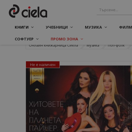
КНИГИ
УЧЕБНИЦИ
МУЗИКА
ФИЛМ
СОФТУЕР
ПРОМО ЗОНА
Онлайн книжарница Сиела
Музика
Поп-фолк
Не е наличен