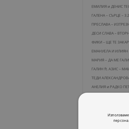
ЕМИЛИЯ и ДЕНИС ТЕО
ГАЛЕНА – СЪРЦЕ – 3.
ПРЕСЛАВА – ИЗТРЕЗН
ДЕСИ СЛАВА – ВТОРН
ФИКИ – ЩЕ ТЕ ЗАКАР
ЕМАНУЕЛА И ИЛИЯН –
МАРИЯ – ДА МЕ ГАЛИ 
ГАЛИН ft. АЗИС – МА
ТЕДИ АЛЕКСАНДРОВА 
АНЕЛИЯ и РАДКО ПЕТК
МИЛКО КАЛАЙДЖИЕВ 
ВАНЯ – ДУБАЙ – 3.17
ЮНОНА – САМО – 3.3
Използваме
персона
ДАННА и ДЖОРДАН – 