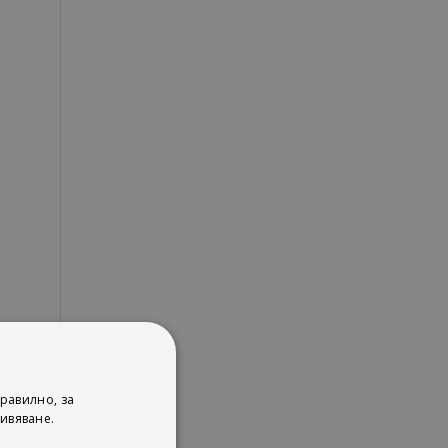
равилно, за
ивяване.