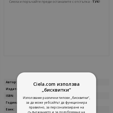
Сиела и поръчайте преди останалите с отстъпка -
ТУК
!
Повече
Оливие Виевиорка
Ciela.com използва
информация
„бисквитки“
Сиела
Histoire Totale De La Seconde Guerre Mondiale
Използваме различни типове „бисквитки“,
за да може уебсайтът да функционира
2024
правилно, за персонализиране на
български
съдържанието и за подобряване на