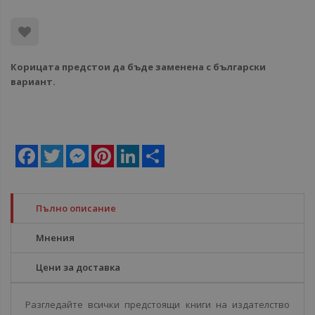
Корицата предстои да бъде заменена с български
вариант.
Facebook
Twitter
Messenger
Pinterest
LinkedIn
Share
Пълно описание
Мнения
Цени за доставка
Разгледайте всички предстоящи книги на издателство