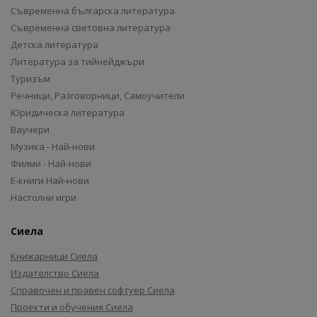
Съвременна българска литература
Съвременна световна литература
Детска литература
Литература за тийнейджъри
Туризъм
Речници, Разговорници, Самоучители
Юридическа литература
Ваучери
Музика - Най-нови
Филми - Най-нови
Е-книги Най-нови
Настолни игри
Сиела
Книжарници Сиела
Издателство Сиела
Справочен и правен софтуер Сиела
Проекти и обучения Сиела