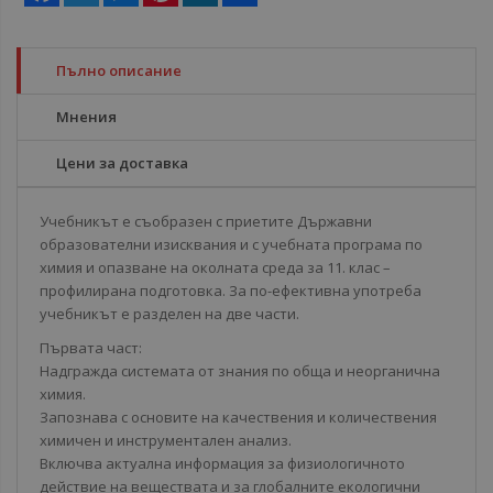
Пълно описание
Мнения
Цени за доставка
Учебникът е съобразен с приетите Държавни
образователни изисквания и с учебната програма по
химия и опазване на околната среда за 11. клас –
профилирана подготовка. За по-ефективна употреба
учебникът е разделен на две части.
Първата част:
Надгражда системата от знания по обща и неорганична
химия.
Запознава с основите на качествения и количествения
химичен и инструментален анализ.
Включва актуална информация за физиологичното
действие на веществата и за глобалните екологични