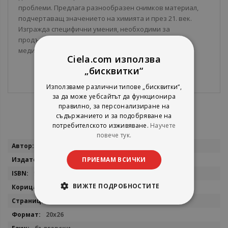
проблеми. Предлага разнообразен снимков материал,
подчертаващ значението на химията и през 21. век.
Изгражда специфични умения, необходими за
продължаване на образованието в химически и в
медицински висши училища.
Ciela.com използва
„бисквитки“
Използваме различни типове „бисквитки“,
за да може уебсайтът да функционира
правилно, за персонализиране на
съдържанието и за подобряване на
потребителското изживяване.
Научете
повече тук.
Повече
Колектив
информация
Просвета
ПРИЕМАМ ВСИЧКИ
9789540124810
ВИЖТЕ ПОДРОБНОСТИТЕ
Мека
256
20х26