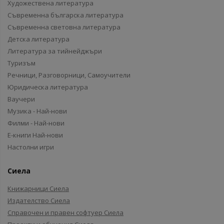
Художествена литература
Съвременна българска литература
Съвременна световна литература
Детска литература
Литература за тийнейджъри
Туризъм
Речници, Разговорници, Самоучители
Юридическа литература
Ваучери
Музика - Най-нови
Филми - Най-нови
Е-книги Най-нови
Настолни игри
Сиела
Книжарници Сиела
Издателство Сиела
Справочен и правен софтуер Сиела