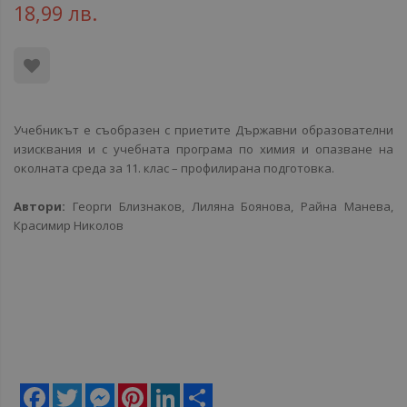
18,99 лв.
Учебникът е съобразен с приетите Държавни образователни
изисквания и с учебната програма по химия и опазване на
околната среда за 11. клас – профилирана подготовка.
Автори:
Георги Близнаков, Лиляна Боянова, Райна Манева,
Красимир Николов
Facebook
Twitter
Messenger
Pinterest
LinkedIn
Share