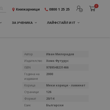
0
Книжарници
0800 1 25 25
ЗА УЧЕНИКА
ЛАЙФСТАЙЛ И IT
Повече
Автор
Иван Милорадов
информация
Издателство
Хомо Футурус
ISBN
9789548231466
Година на
2000
издаване
Корица
Меки корици - ламинат
Страници
126
Формат
20/14
Език
Български