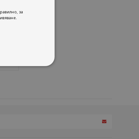
равилно, за
ивяване.