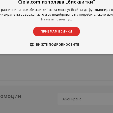
е и профилактика:
Ciela.com използва „бисквитки“
 различни типове „бисквитки“, за да може уебсайтът да функционира п
лизиране на съдържанието и за подобряване на потребителското изж
Научете повече тук.
ура;
ПРИЕМАМ ВСИЧКИ
е.
ВИЖТЕ ПОДРОБНОСТИТЕ
промоции