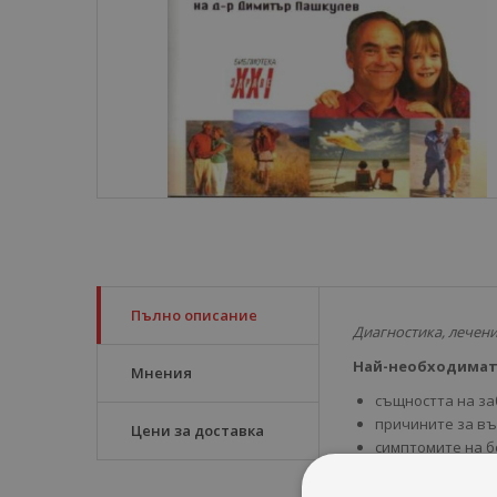
Пълно описание
Диагностика, лечени
Най-необходимат
Мнения
същността на за
причините за въ
Цени за доставка
симптомите на б
естествено оздр