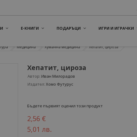
И
Е-КНИГИ
ПОДАРЪЦИ
ИГРИ И ИГРАЧКИ
тура
Медицина
Хуманна медицина
Хепатит, цироза
Хепатит, цироза
Автор:
Иван Милорадов
Издател:
Хомо Футурус
Бъдете първият оценил този продукт
2,56 €
5,01 лв.