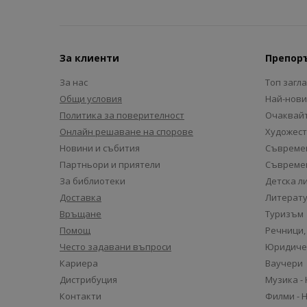
За клиенти
Препор
За нас
Топ загл
Общи условия
Най-нови
Политика за поверителност
Очаквайт
Онлайн решаване на спорове
Художест
Новини и събития
Съвремен
Партньори и приятели
Съвремен
За библиотеки
Детска л
Доставка
Литерату
Връщане
Туризъм
Помощ
Речници,
Често задавани въпроси
Юридиче
Кариера
Ваучери
Дистрибуция
Музика -
Контакти
Филми - 