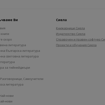
ъчваме Ви
Сиела
авия
Книжарници Сиела
 книги
Издателство Сиела
е скоро
Справочен и правен софтуер С
вена литература
Проекти и обучения Сиела
на българска литература
на световна литература
итература
ра за тийнейджъри
 Разговорници, Самоучители
ска литература
 Най-нови
Най-нови