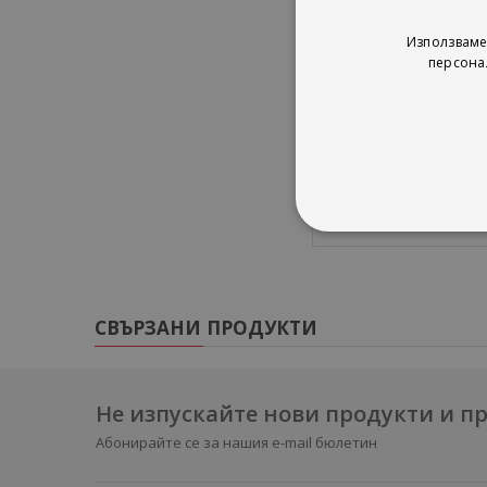
Начини за лечени
билколечение;
Използваме
соколечение;
персона
водолечение;
медолечение;
лечебна физкулт
диетично хранен
СВЪРЗАНИ ПРОДУКТИ
Не изпускайте нови продукти и 
Абонирайте се за нашия e-mail бюлетин