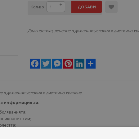
Кол-во
ДОБАВИ
Диагностика, лечение в домашни условия и диетично хр
Facebook
Twitter
Messenger
Pinterest
LinkedIn
Share
е в домашни условия и диетично хранене.
а информация за:
боляванията;
зникването им;
олестта;
авяване в домашни условия.