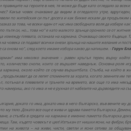
и правиците на героите в нея, тя може да бъде като огледало за всеки
днес? Какъв човек очакваме да видим в огледалото утре, вдругиден,
рвели по житейския си път досега и как бихме искали да продължим 
азказ за това, че всеки един от нас има свободната воля да избере как
по пътя си, но... това но" е като малкото зрънце оронило се от житния 
а измежду плявата, останала на хармана. Очакващо своето бъдеще. Т
 на човека се подават всички онези зрънца на нашите желания и пост
 Те са онова но", след което имаме избора какво да напишем. -
Горун Бла
харман“ има няколко значения – равен кръгъл терен, върху който
о, количество снопи, които се вършеят наведнъж. Основна роля иг
а хармана, около който се случва вършитбата. Стълба, на който в ж
„продължават да се лепят спомените за хората, когато земните им те
т, потънал в плевелите и тръните на времето, все още го има някъд
го намериш, ако го има и не е рухнал от набезите на дървоядите на с
гария, докато го има, докато има в него българско, във вените му д
ото му тяло. Докато все още е жива и здрава паметта българска. Демен
ане, а стълба в средата на хармана е именно паметта българска док
 неща. Там, където човекът е цял! Изтъкан от нишки ясни, на фибри, бр
итми на живота – на живи, чисти, светли и ясни сетива за общуван