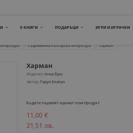
И
Е-КНИГИ
ПОДАРЪЦИ
ИГРИ И ИГРАЧКИ
литература
Съвременна българска литература
Харман
Харман
Издател:
Атеа букс
Автор:
Горун Благун
Бъдете първият оценил този продукт
11,00 €
21,51 лв.