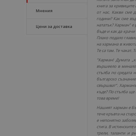
книга за кривиците 
Мнения
от нас. Какви сме 
години? Как сме въ
нататък? Харман" е р
Цени за доставка
бъде и как да крачи 
Плахо подало главиц
на хармана в живота
Те са там. Те чакат.
"Харман! Думата „
вършеело в миналот
стълба по средата н
българско съзнание 
свършват“. Харманъ
къде? По стълба ще 
това време!
Нашият харман е Бъл
тече кръвта на стар
е непонятно заболяв
стига. В истинските
трели, таланти и р