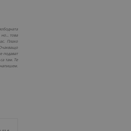
свободната
но... това
ас. Плахо
 Очакващо
се подават
са там. Те
а напишем.
 да е