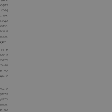
 един
 след
оттук
ъв да
клас.
ака и
ъпки.
гун
 се е
рае и
ивото
глила
е, но
ъщото
окато
цията
ъдето
ънки,
е, на