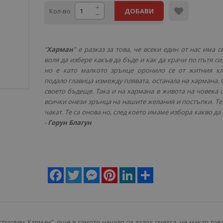
Кол-во
ДОБАВИ
"
Харман
" е разказ за това, че всеки един от нас има 
воля да избере какъв да бъде и как да крачи по пътя си, 
но е като малкото зрънце оронило се от житния кл
подало главица измежду плявата, останала на хармана.
своето бъдеще. Така и на хармана в живота на човека 
всички онези зрънца на нашите желания и постъпки. Те 
чакат. Те са онова но, след което имаме избора какво д
-
Горун Благун
Facebook
Twitter
Messenger
Pinterest
LinkedIn
Share
списвам Харман", още в самото начало си дадох сметка, че макар това