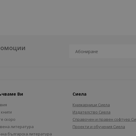
промоции
ъчваме Ви
Сиела
авия
Книжарници Сиела
 книги
Издателство Сиела
е скоро
Справочен и правен софтуер С
вена литература
Проекти и обучения Сиела
на българска литература