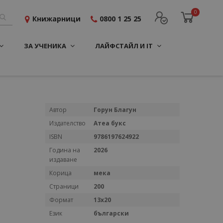
0
Книжарници
0800 1 25 25
ЗА УЧЕНИКА
ЛАЙФСТАЙЛ И IT
Повече
Автор
Горун Благун
информация
Издателство
Атеа букс
ISBN
9786197624922
Година на
2026
издаване
Корица
мека
Страници
200
Формат
13x20
Език
български