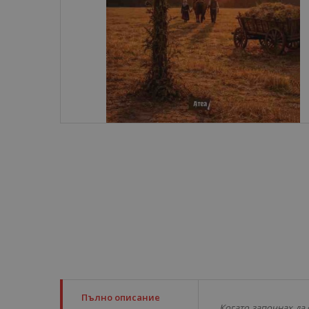
Пълно описание
Когато започнах да 