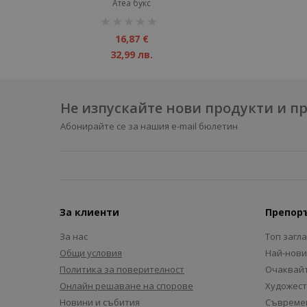
Атеа букс
рейтинг:
1%
16,87 €
32,99 лв.
Не изпускайте нови продукти и 
Абонирайте се за нашия e-mail бюлетин
За клиенти
Препор
За нас
Топ загл
Общи условия
Най-нови
Политика за поверителност
Очаквайт
Онлайн решаване на спорове
Художест
Новини и събития
Съвремен