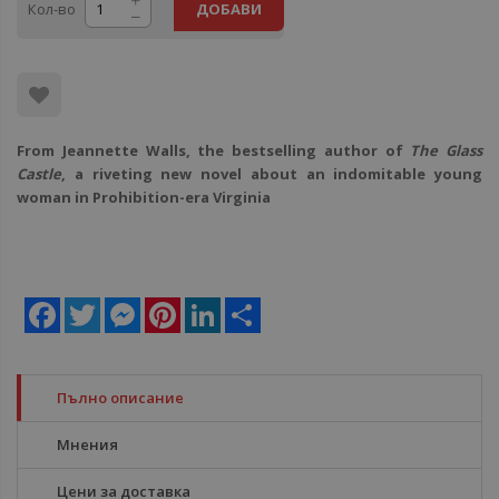
Кол-во
ДОБАВИ
From Jeannette Walls, the bestselling author of
The Glass
Castle
, a riveting new novel about an indomitable young
woman in Prohibition-era Virginia
Facebook
Twitter
Messenger
Pinterest
LinkedIn
Share
Пълно описание
Мнения
Цени за доставка