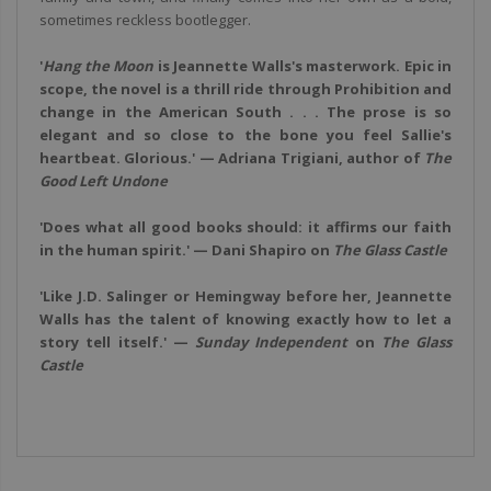
sometimes reckless bootlegger.
'
Hang the Moon
is Jeannette Walls's masterwork. Epic in
scope, the novel is a thrill ride through Prohibition and
change in the American South . . . The prose is so
elegant and so close to the bone you feel Sallie's
heartbeat. Glorious.' — Adriana Trigiani, author of
The
Good Left Undone
'Does what all good books should: it affirms our faith
in the human spirit.' — Dani Shapiro on
The Glass Castle
'Like J.D. Salinger or Hemingway before her, Jeannette
Walls has the talent of knowing exactly how to let a
story tell itself.' —
Sunday Independent
on
The Glass
Castle