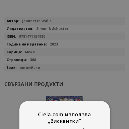
Повече
Jeannette Walls
информация
Simon & Schuster
9781471154980
2023
мека
368
английски
СВЪРЗАНИ ПРОДУКТИ
Ciela.com използва
„бисквитки“