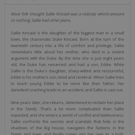
Most folk thought Sallie Kincaid was a nobody who’d amount
to nothing. Sallie had other plans.
Sallie Kincaid is the daughter of the biggest man in a small
town, the charismatic Duke Kincaid. Born at the turn of the
twentieth century into a life of comfort and privilege, Sallie
remembers little about her mother, who died in a violent
argument with the Duke. By the time she is just eight years
old, the Duke has remarried and had a son, Eddie. While
Sallie is the Duke's daughter, sharp-witted and resourceful,
Eddie is his mother’s son, timid and cerebral. When Sallie tries
to teach young Eddie to be more like their father, her
daredevil coaching leads to an accident, and Sallie is cast out.
Nine years later, she returns, determined to reclaim her place
in the family. That’s a lot more complicated than Sallie
expected, and she enters a world of conflict and lawlessness.
Sallie confronts the secrets and scandals that hide in the
shadows of the Big House, navigates the factions in the
family and town, and finally comes into her own as a bold,