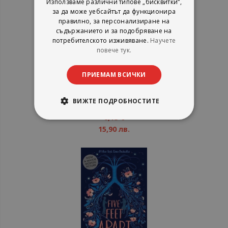
Използваме различни типове „бисквитки“,
за да може уебсайтът да функционира
правилно, за персонализиране на
съдържанието и за подобряване на
потребителското изживяване.
Научете
повече тук.
A Pinch of Magic
ПРИЕМАМ ВСИЧКИ
Michelle Harrison
Simon & Schuster
ВИЖТЕ ПОДРОБНОСТИТЕ
рейтинг:
1%
8,13 €
15,90 лв.