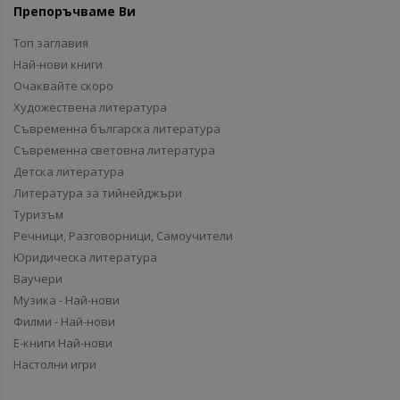
Препоръчваме Ви
Топ заглавия
Най-нови книги
Очаквайте скоро
Художествена литература
Съвременна българска литература
Съвременна световна литература
Детска литература
Литература за тийнейджъри
Туризъм
Речници, Разговорници, Самоучители
Юридическа литература
Ваучери
Музика - Най-нови
Филми - Най-нови
Е-книги Най-нови
Настолни игри