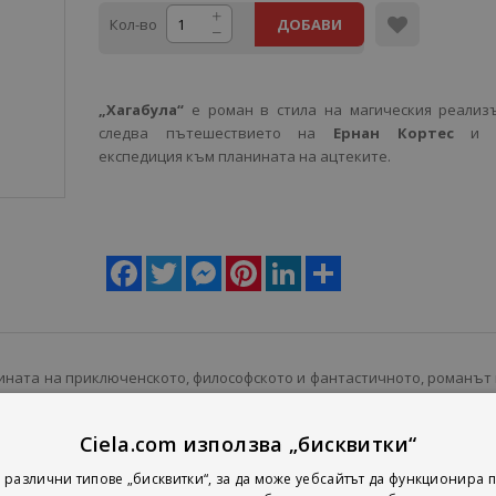
Кол-во
ДОБАВИ
„Хагабула“
е роман в стила на магическия реализ
следва пътешествието на
Ернан Кортес
и н
експедиция към планината на ацтеките.
Facebook
Twitter
Messenger
Pinterest
LinkedIn
Share
ината на приключенското, философското и фантастичното, романът
та и историята, за разрива на човека с първичните сили на живот
нията и ролята на жените в един обречен свят, създаден от м
Ciela.com използва „бисквитки“
 съноподобна реалност, която ще ги отведе до непредвидими разк
о мащаб развръзка.
 различни типове „бисквитки“, за да може уебсайтът да функционира п