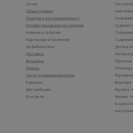
За нас
Топ загл
Общи условия
Най-нови
Политика за поверителност
Очаквайт
Онлайн решаване на спорове
Художест
Новини и събития
Съвремен
Партньори и приятели
Съвремен
За библиотеки
Детска л
Доставка
Литерату
Връщане
Туризъм
Помощ
Речници,
Често задавани въпроси
Юридиче
Кариера
Ваучери
Дистрибуция
Музика -
Контакти
Филми - 
Е-книги 
Настолни