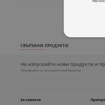
персона
СВЪРЗАНИ ПРОДУКТИ
Не изпускайте нови продукти и 
Абонирайте се за нашия e-mail бюлетин
За клиенти
Препор