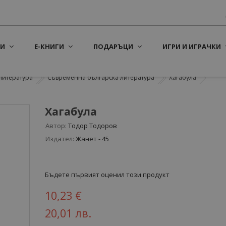
И
Е-КНИГИ
ПОДАРЪЦИ
ИГРИ И ИГРАЧКИ
литература
Съвременна българска литература
Хагабула
Хагабула
Автор:
Тодор Тодоров
Издател:
Жанет - 45
Бъдете първият оценил този продукт
10,23 €
20,01 лв.