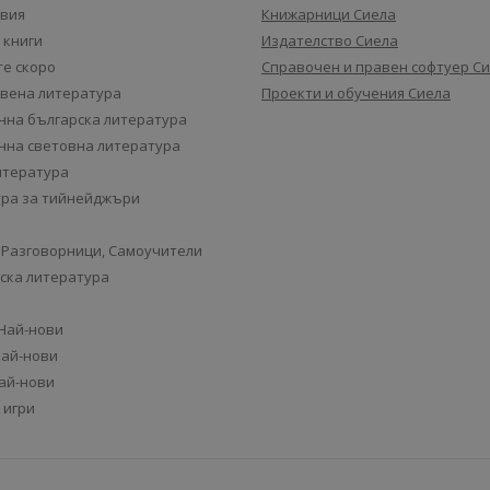
авия
Книжарници Сиела
 книги
Издателство Сиела
е скоро
Справочен и правен софтуер С
вена литература
Проекти и обучения Сиела
на българска литература
на световна литература
итература
ра за тийнейджъри
 Разговорници, Самоучители
ска литература
 Най-нови
Най-нови
Най-нови
 игри