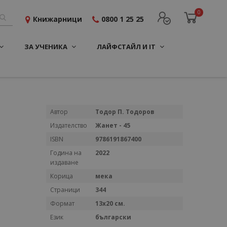
0
Книжарници
0800 1 25 25
ЗА УЧЕНИКА
ЛАЙФСТАЙЛ И IT
Повече
Автор
Тодор П. Тодоров
информация
Издателство
Жанет - 45
ISBN
9786191867400
Година на
2022
издаване
Корица
мека
Страници
344
Формат
13х20 см.
Език
български