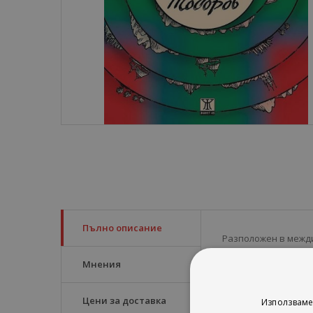
Пълно описание
Разположен в межд
за краищата на све
Мнения
вечността на жела
Героите прекосяват
и космогонична кат
Цени за доставка
Използваме