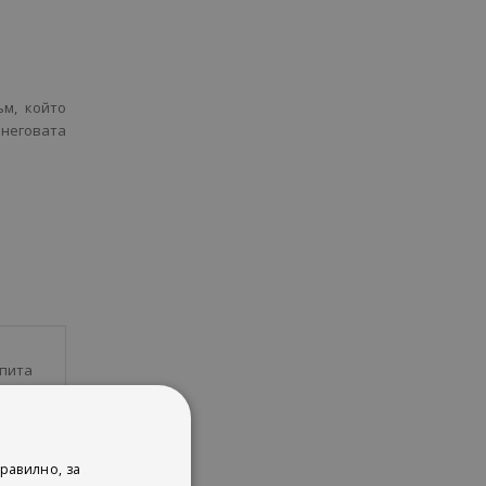
ъм, който
еговата
 пита
а, за
ъже.
рития
равилно, за