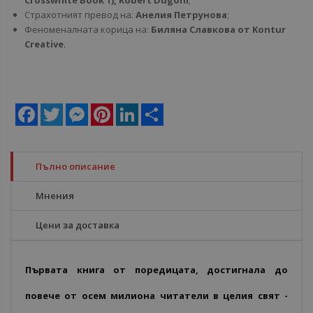
Crosswhite Book 1), Robert Dugoni
;
Страхотният превод на:
Анелия Петрунова
;
Феноменалната корица на:
Биляна Славкова от Kontur
Creative
.
Facebook
Twitter
Messenger
Pinterest
LinkedIn
Share
Пълно описание
Мнения
Цени за доставка
Първата книга от поредицата, достигнала до
повече от осем милиона читатели в целия свят -