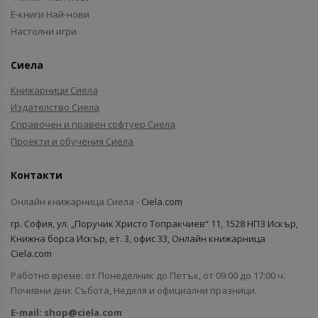
Е-книги Най-нови
Настолни игри
Сиела
Книжарници Сиела
Издателство Сиела
Справочен и правен софтуер Сиела
Проекти и обучения Сиела
Контакти
Онлайн книжарница Сиела -
Ciela.com
гр. София, ул. „Поручик Христо Топракчиев“ 11, 1528 НПЗ Искър,
Книжна борса Искър, ет. 3, офис 33, Онлайн книжарница
Ciela.com
Работно време: от Понеделник до Петък, от 09:00 до 17:00 ч.
Почивни дни: Събота, Неделя и официални празници.
E-mail:
shop@ciela.com