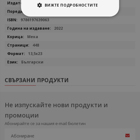
Benitorial
ВИЖТЕ ПОДРОБНОСТИТЕ
Детектив Трейси Кросуайт
9786197639063
2022
Мека
448
13,5x23
Български
СВЪРЗАНИ ПРОДУКТИ
Не изпускайте нови продукти и
промоции
Абонирайте се за нашия e-mail бюлетин