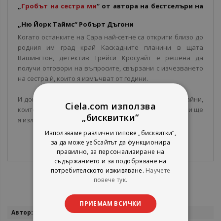
„
Гробът на сестра ми
“ от автора на бестселъри на
„Ню Йорк Таймс“ Робърт Дъгони
Когато останките на Сара най-сетне са открити близо до
родния им град край Каскадните планини в щата
Вашингтон, детектив Трейси Кросуайт е решена да
получи отговори на въпросите, свързани с изчезването
на сестра ѝ, които я измъчват от години.
И докато търси истинския убиец, разкрива тъмни тайни,
Ciela.com използва
които ще променят завинаги връзката ѝ с миналото и ще
„бисквитки“
я изложат на смъртна опасност.
Използваме различни типове „бисквитки“,
за да може уебсайтът да функционира
правилно, за персонализиране на
съдържанието и за подобряване на
потребителското изживяване.
Научете
повече тук.
ПРИЕМАМ ВСИЧКИ
Повече
Робърт Дъгони
информация