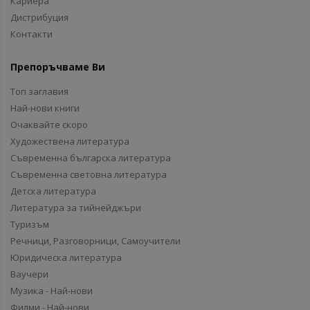
Кариера
Дистрибуция
Контакти
Препоръчваме Ви
Топ заглавия
Най-нови книги
Очаквайте скоро
Художествена литература
Съвременна българска литература
Съвременна световна литература
Детска литература
Литература за тийнейджъри
Туризъм
Речници, Разговорници, Самоучители
Юридическа литература
Ваучери
Музика - Най-нови
Филми - Най-нови