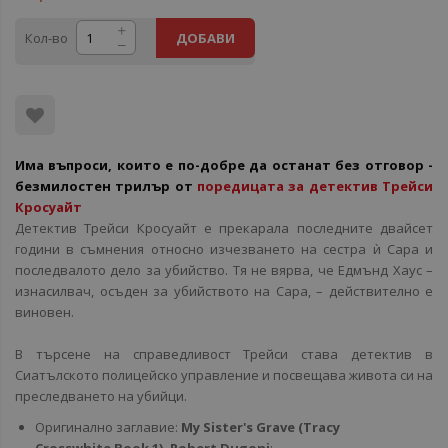
Кол-во
ДОБАВИ
Има въпроси, които е по-добре да останат без отговор -
безмилостен трилър от
поредицата за
детектив Трейси
Кросуайт
Детектив Трейси Кросуайт е прекарала последните двайсет
години в съмнения относно изчезването на сестра ѝ Сара и
последвалото дело за убийство. Тя не вярва, че Едмънд Хаус –
изнасилвач, осъден за убийството на Сара, – действително е
виновен.
В търсене на справедливост Трейси става детектив в
Сиатълското полицейско управление и посвещава живота си на
преследването на убийци.
Оригинално заглавие:
My Sister's Grave (Tracy