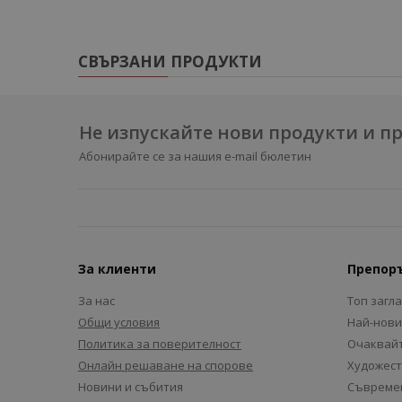
СВЪРЗАНИ ПРОДУКТИ
Не изпускайте нови продукти и 
Абонирайте се за нашия e-mail бюлетин
За клиенти
Препор
За нас
Топ загл
Общи условия
Най-нови
Политика за поверителност
Очаквайт
Онлайн решаване на спорове
Художест
Новини и събития
Съвремен