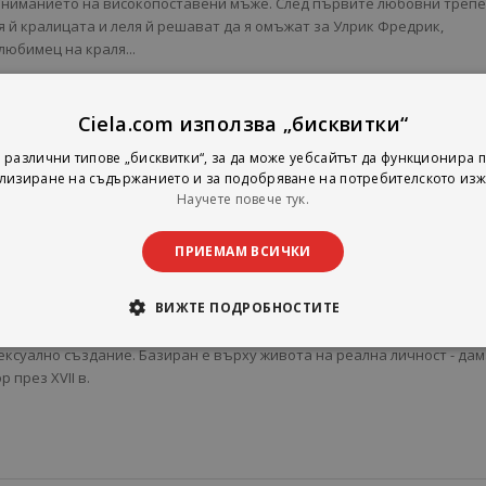
вниманието на високопоставени мъже. След първите любовни трепе
 й кралицата и леля й решават да я омъжат за Улрик Фредрик,
любимец на краля...
белязан от върхове и падения заради стремежа ѝ към независимост
 живот. С недопустима за обществените нрави смелост и дързост 
Ciela.com използва „бисквитки“
и на лично щастие и уважение. Въпреки трудностите и несгодите, ко
, тя не се отказва от стремежите и мечтите си за емоционална
 различни типове „бисквитки“, за да може уебсайтът да функционира п
лизиране на съдържанието и за подобряване на потребителското изж
Научете повече тук.
от автор с поетична нагласа, който притежава фин усет за детайла и
елност за психологическите нюанси, а историческата достоверност
ПРИЕМАМ ВСИЧКИ
 допълнителна плътност на повествованието.
" е шедьовърът на датския писател Й. П. Якобсен (1847-1885), оказал
ВИЖТЕ ПОДРОБНОСТИТЕ
 върху автори като Томас Ман, Херман Хесе, Р. М. Рилке, Зигмунд Фр
к Ибсен, Д. Х. Лорънс... Това е първият датски роман, в който жената
ексуално създание. Базиран е върху живота на реална личност - дам
 през XVII в.