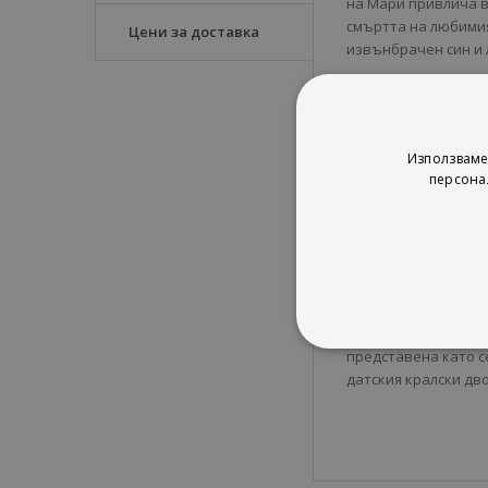
на Мари привлича 
смъртта на любимия
Цени за доставка
извънбрачен син и 
Животът на Мари е 
пълноценен любовен
отстоява правото с
трябва да преживее
Използваме
взаимност в брака.
персона
Романът е написан 
изтънчена чувствит
събитията придава
"Госпожа Мари Гбуре
съществено влияние
Стефан Цвайг, Хенри
представена като с
датския кралски двор