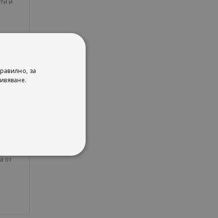
ти и
 и
Мари
ито
равилно, за
ивяване.
 на
ойд,
 е
а от