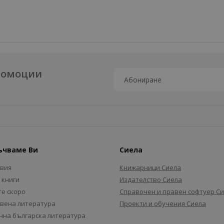
промоции
ъчваме Ви
Сиела
авия
Книжарници Сиела
 книги
Издателство Сиела
е скоро
Справочен и правен софтуер С
вена литература
Проекти и обучения Сиела
на българска литература