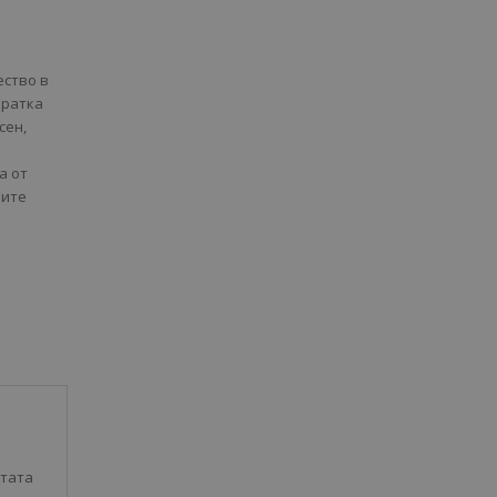
ество в
кратка
сен,
а от
оите
отата