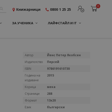
0
Книжарници
0800 1 25 25
ЗА УЧЕНИКА
ЛАЙФСТАЙЛ И IT
Повече
Автор
Йенс Петер Якобсен
информация
Издателство
Персей
ISBN
9786191610730
Година на
2015
издаване
Корица
мека
Страници
288
Формат
13х20
Език
български