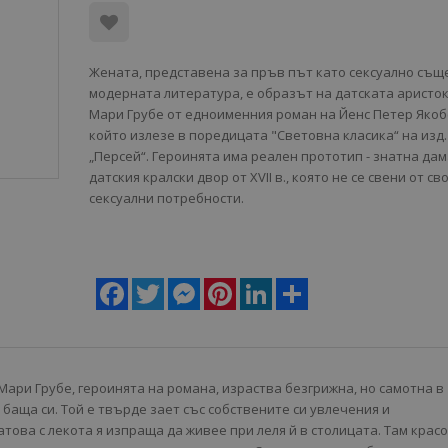
Жената, представена за пръв път като сексуално същ
модерната литература, е образът на датската аристо
Мари Грубе от едноименния роман на Йенс Петер Якоб
който излезе в поредицата "Световна класика“ на изд.
„Персей“. Героинята има реален прототип - знатна дам
датския кралски двор от XVII в., която не се свени от св
сексуални потребности.
Facebook
Twitter
Messenger
Pinterest
LinkedIn
Share
Мари Грубе, героинята на романа, израства безгрижна, но самотна в
баща си. Той е твърде зает със собствените си увлечения и
това с лекота я изпраща да живее при леля й в столицата. Там крас