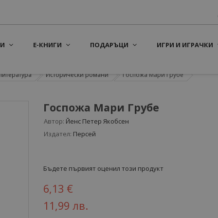
И
Е-КНИГИ
ПОДАРЪЦИ
ИГРИ И ИГРАЧКИ
литература
Исторически романи
Госпожа Мари Грубе
Госпожа Мари Грубе
Автор:
Йенс Петер Якобсен
Издател:
Персей
Бъдете първият оценил този продукт
6,13 €
11,99 лв.