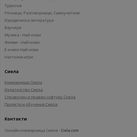
Туризъм
Речници, Разговорници, Самоучители
Юридическа литература
Ваучери
Музика - Най-нови
Филми - Най-нови
Е-книги Най-нови
Настолни игри
Сиела
Книжарници Сиела
Издателство Сиела
Справочен и правен софтуер Сиела
Проекти и обучения Сиела
Контакти
Онлайн книжарница Сиела -
Ciela.com