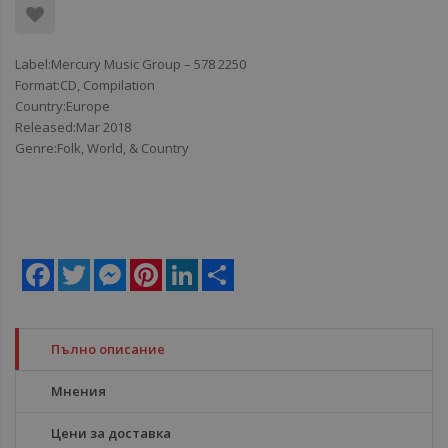
Label:Mercury Music Group ‎– 578 2250
Format:CD, Compilation
Country:Europe
Released:Mar 2018
Genre:Folk, World, & Country
Facebook
Twitter
Messenger
Pinterest
LinkedIn
Share
Пълно описание
Мнения
Цени за доставка