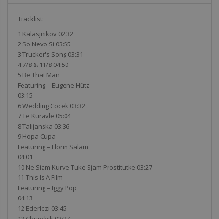
Tracklist:
1 Kalasjnikov 02:32
2 So Nevo Si 03:55
3 Trucker's Song 03:31
4 7/8 & 11/8 04:50
5 Be That Man
Featuring – Eugene Hütz
03:15
6 Wedding Cocek 03:32
7 Te Kuravle 05:04
8 Talijanska 03:36
9 Hopa Cupa
Featuring – Florin Salam
04:01
10 Ne Siam Kurve Tuke Sjam Prostitutke 03:27
11 This Is A Film
Featuring – Iggy Pop
04:13
12 Ederlezi 03:45
13 Chupchik 03:27