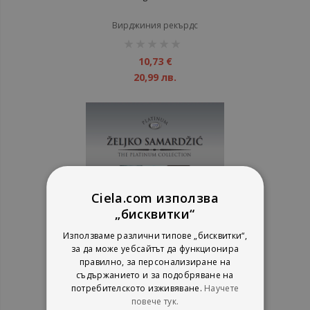
Вирджиния рекърдс
рейтинг:
1%
10,73 €
20,99 лв.
Ciela.com използва
„бисквитки“
Използваме различни типове „бисквитки“,
за да може уебсайтът да функционира
правилно, за персонализиране на
Zeljko Samardzic ‎- Platinum
съдържанието и за подобряване на
Collection - 5 CD
потребителското изживяване.
Научете
повече тук.