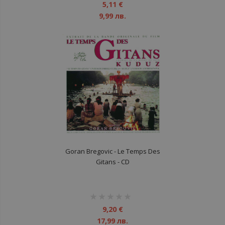
1%
5,11 €
9,99 лв.
Goran Bregovic ‎- Le Temps Des
Gitans - CD
рейтинг:
1%
9,20 €
17,99 лв.