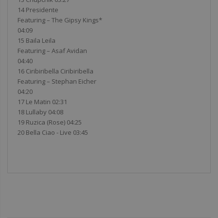
14 Presidente
Featuring – The Gipsy Kings*
04:09
15 Baila Leila
Featuring – Asaf Avidan
04:40
16 Ciribiribella Ciribiribella
Featuring – Stephan Eicher
04:20
17 Le Matin 02:31
18 Lullaby 04:08
19 Ruzica (Rose) 04:25
20 Bella Ciao - Live 03:45